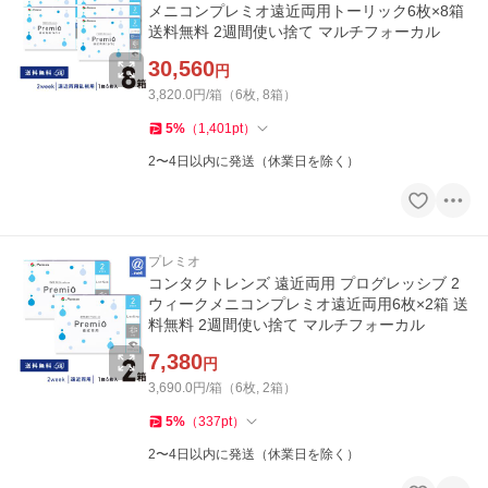
メニコンプレミオ遠近両用トーリック6枚×8箱
送料無料 2週間使い捨て マルチフォーカル
30,560
円
3,820.0円/箱（6枚, 8箱）
5
%
（
1,401
pt
）
2〜4日以内に発送（休業日を除く）
プレミオ
コンタクトレンズ 遠近両用 プログレッシブ 2
ウィークメニコンプレミオ遠近両用6枚×2箱 送
料無料 2週間使い捨て マルチフォーカル
7,380
円
3,690.0円/箱（6枚, 2箱）
5
%
（
337
pt
）
2〜4日以内に発送（休業日を除く）