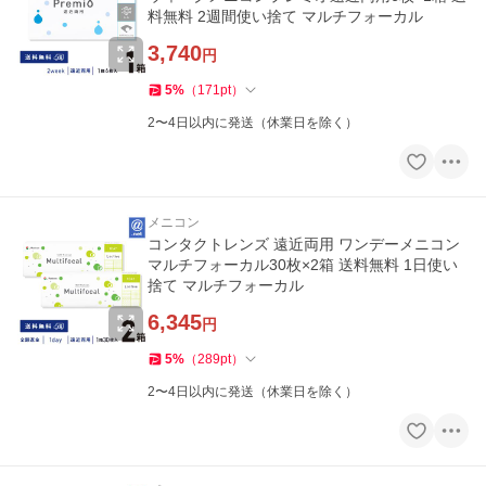
料無料 2週間使い捨て マルチフォーカル
3,740
円
5
%
（
171
pt
）
2〜4日以内に発送（休業日を除く）
メニコン
コンタクトレンズ 遠近両用 ワンデーメニコン
マルチフォーカル30枚×2箱 送料無料 1日使い
捨て マルチフォーカル
6,345
円
5
%
（
289
pt
）
2〜4日以内に発送（休業日を除く）