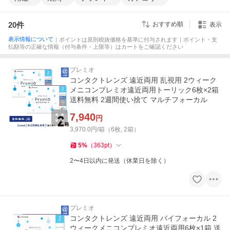
20
件
おすすめ順
表示
表示情報について
｜ポイントは原則税抜価格を基準に付与されます｜ポイント・支
払額等の正確な情報（付与条件・上限等）はカートをご確認ください
プレミオ
コンタクトレンズ 遠近両用 乱視用 2ウィーク
メニコンプレミオ遠近両用トーリック6枚×2箱
送料無料 2週間使い捨て マルチフォーカル
7,940
円
3,970.0円/箱（6枚, 2箱）
5
%
（
363
pt
）
2〜4日以内に発送（休業日を除く）
プレミオ
コンタクトレンズ 遠近両用 バイフォーカル 2
ウィークメニコンプレミオ遠近両用6枚×1箱 送