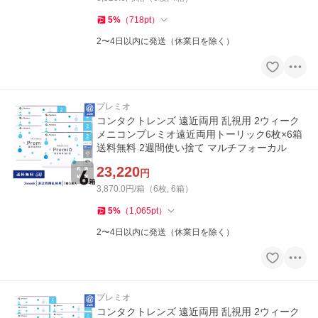
5
%
（
718
pt
）
2〜4日以内に発送（休業日を除く）
プレミオ
コンタクトレンズ 遠近両用 乱視用 2ウィーク
メニコンプレミオ遠近両用トーリック6枚×6箱
送料無料 2週間使い捨て マルチフォーカル
23,220
円
3,870.0円/箱（6枚, 6箱）
5
%
（
1,065
pt
）
2〜4日以内に発送（休業日を除く）
プレミオ
コンタクトレンズ 遠近両用 乱視用 2ウィーク