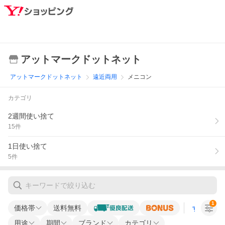
アットマークドットネット
アットマークドットネット
遠近両用
メニコン
カテゴリ
2週間使い捨て
15
件
1日使い捨て
5
件
1
価格帯
送料無料
すべての条
用途
期間
ブランド
カテゴリ