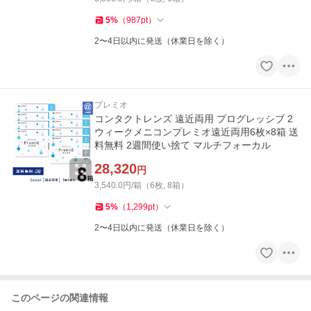
5
%
（
987
pt
）
2〜4日以内に発送（休業日を除く）
プレミオ
コンタクトレンズ 遠近両用 プログレッシブ 2
ウィークメニコンプレミオ遠近両用6枚×8箱 送
料無料 2週間使い捨て マルチフォーカル
28,320
円
3,540.0円/箱（6枚, 8箱）
5
%
（
1,299
pt
）
2〜4日以内に発送（休業日を除く）
このページの関連情報