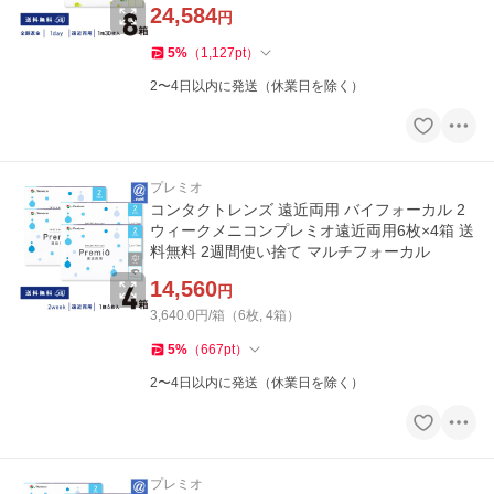
24,584
円
5
%
（
1,127
pt
）
2〜4日以内に発送（休業日を除く）
プレミオ
コンタクトレンズ 遠近両用 バイフォーカル 2
ウィークメニコンプレミオ遠近両用6枚×4箱 送
料無料 2週間使い捨て マルチフォーカル
14,560
円
3,640.0円/箱（6枚, 4箱）
5
%
（
667
pt
）
2〜4日以内に発送（休業日を除く）
プレミオ