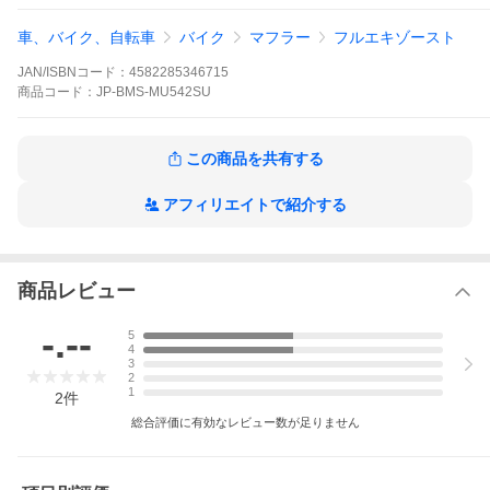
■重量 2.6kg（純正3.4kg）
■排ガス・騒音騒音規制対応
車、バイク、自転車
バイク
マフラー
フルエキゾースト
■排気騒音86db(純正 82db)
■ドレンボルトはマフラー装着のまま、取り外し可能
JAN/ISBNコード：
4582285346715
■タイプ フルエキ JMCA/政府認証品
商品
コード：
JP-BMS-MU542SU
■2年間保証
※ガスケット付属
この商品を共有する
アフィリエイトで紹介する
商品レビュー
-.--
5
4
3
2
1
2
件
総合評価に有効なレビュー数が足りません