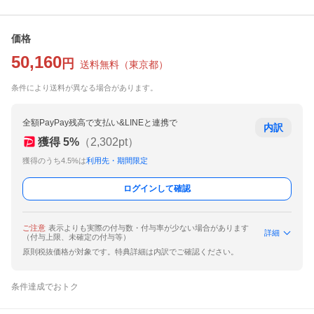
価格
50,160
円
送料無料
（
東京都
）
条件により送料が異なる場合があります。
全額PayPay残高で支払い&LINEと連携で
内訳
獲得
5
%
（
2,302
pt）
獲得のうち4.5%は
利用先・期間限定
ログインして確認
ご注意
表示よりも実際の付与数・付与率が少ない場合があります
詳細
（付与上限、未確定の付与等）
原則税抜価格が対象です。特典詳細は内訳でご確認ください。
条件達成でおトク