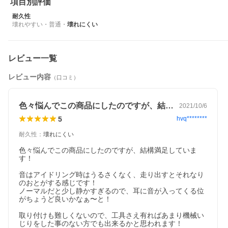
項目別評価
耐久性
壊れやすい
・
普通
・
壊れにくい
レビュー一覧
レビュー内容
（口コミ）
色々悩んでこの商品にしたのですが、結構…
2021/10/6
5
hvq********
耐久性
：
壊れにくい
色々悩んでこの商品にしたのですが、結構満足していま
す！

音はアイドリング時はうるさくなく、走り出すとそれなり
のおとがする感じです！

ノーマルだと少し静かすぎるので、耳に音が入ってくる位
がちょうど良いかなぁ〜と！

取り付けも難しくないので、工具さえ有ればあまり機械い
じりをした事のない方でも出来るかと思われます！