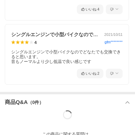
いいね
4
シングルエンジンで小型バイクなのでどな…
2021/10/11
4
gfm********
シングルエンジンで小型バイクなのでどなたでも交換でき
ると思います。

音もノーマルより少し低温で良い感じです
いいね
2
商品Q&A
（
0
件）
この
商品
に関する質問は、