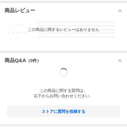
0g
素材 表地:正絹/裏地:綿/組紐ストラップ:正絹
仕様 内側:小銭入れ×1,カード入れ×12,オープンポケット
商品レビュー
（札入れ）×2
-.--
5
＊白化粧箱入り
4
＊裁断の都合上、柄の出方には個体差があります
この
商品
に関するレビューはありません
3
2
1
-
件
取り扱い上の注意
＊強い力をかけると金具部分が破損する恐れがあります、ご使用
商品Q&A
（
0
件）
時は十分ご注意下さい。
＊水に濡れた状態で強く擦ると色が落ちる可能性があります、万
が一水に濡れた場合は擦らずに、乾いた布等で水気を取り、良く
乾かしてから御使用下さい
＊非常に繊細な織物を使用している商品です、先の尖ったもので
この
商品
に関する質問は、
強く引っかいたりすると傷になり、直りませんので十分注意下さ
以下からお問い合わせください。
いますようお願いします
＊商品画像の色調整は行っていますが、お使いのディスプレイに
よって色味が変わって見える可能性があります、予めご了承くだ
ストアに質問を投稿する
さい