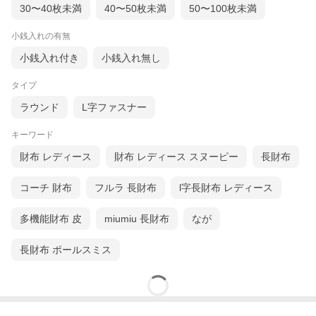
30〜40枚未満
40〜50枚未満
50〜100枚未満
小銭入れの有無
小銭入れ付き
小銭入れ無し
タイプ
ラウンド
L字ファスナー
キーワード
財布 レディース
財布 レディース スヌーピー
長財布
コーチ 財布
フルラ 長財布
l字長財布 レディース
多機能財布 皮
miumiu 長財布
なが
長財布 ポールスミス