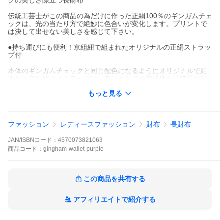
クの美しさ際立つ長財布
伝統工芸士がこの商品の為だけに作った正絹100％のギンガムチェ
ックは、光の当たり方で絶妙に色合いが変化します。プリントで
は決して出せない美しさを感じて下さい。
●持ち運びにも便利！京組紐で組まれたオリジナルの正絹ストラッ
プ付
本体のギンガムチェックと同じ配色になるようにオリジナルで組
まれた京組紐のストラップは、商品としての完成度を工芸品の域
にまで高めています。持ち運び時にはストラップとして使え、取
もっと見る
り外し可能なので別の物に付けて楽しんでもOK！
●財布機能は勿論、スマホもすっぽり入る大容量が自慢のがま口財
布
ファッション
レディースファッション
財布
長財布
内側にはがま口の小銭入れもある「親子がま口」仕様、カード入
JAN/ISBNコード：
4570073821063
れは12枚、札入れ2つと必要十分な機能性を持たせました。また大
容量が自慢のこのがま口財布にはスマホも入れる事が可能（大き
商品
コード：
gingham-wallet-purple
さによっては入らない場合があります）ちょっとそこまでって時
でもこの財布一つで事足ります。
この商品を共有する
●熟練の財布職人が全て手作業で制作、美しいシルエットと耐久
性、全てのパーツが安心の日本製
アフィリエイトで紹介する
日本が世界へ誇る毎日使える財布です。
サイズ タテ13.5cm×ヨコ22.5cm×マチ3cm 重さ:約18