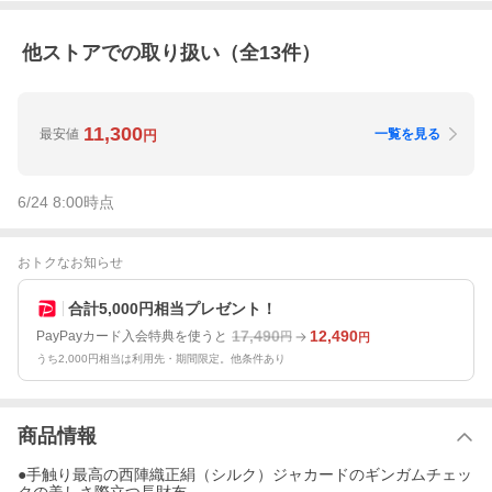
他ストアでの取り扱い（全
13
件）
11,300
最安値
一覧を見る
円
6/24 8:00
時点
おトクなお知らせ
合計5,000円相当プレゼント！
17,490
12,490
PayPayカード入会特典を使うと
円
円
うち2,000円相当は利用先・期間限定。他条件あり
商品情報
●手触り最高の西陣織正絹（シルク）ジャカードのギンガムチェッ