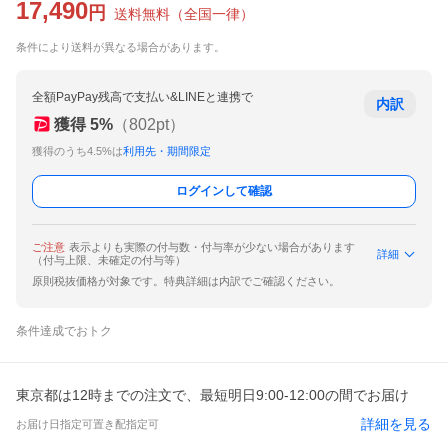
17,490
円
送料無料
（
全国一律
）
条件により送料が異なる場合があります。
全額PayPay残高で支払い&LINEと連携で
内訳
獲得
5
%
（
802
pt）
獲得のうち4.5%は
利用先・期間限定
ログインして確認
ご注意
表示よりも実際の付与数・付与率が少ない場合があります
詳細
（付与上限、未確定の付与等）
原則税抜価格が対象です。特典詳細は内訳でご確認ください。
条件達成でおトク
東京都は12時までの注文で、最短明日9:00-12:00の間でお届け
詳細を見る
お届け日指定可
置き配指定可