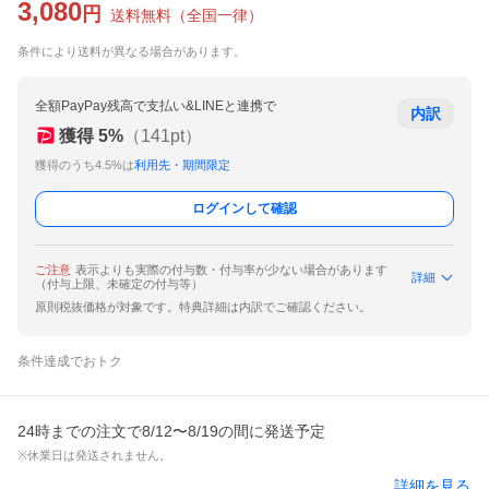
3,080
円
送料無料
（
全国一律
）
条件により送料が異なる場合があります。
全額PayPay残高で支払い&LINEと連携で
内訳
獲得
5
%
（
141
pt）
獲得のうち4.5%は
利用先・期間限定
ログインして確認
ご注意
表示よりも実際の付与数・付与率が少ない場合があります
詳細
（付与上限、未確定の付与等）
原則税抜価格が対象です。特典詳細は内訳でご確認ください。
条件達成でおトク
24時までの注文で8/12〜8/19の間に発送予定
※休業日は発送されません。
詳細を見る