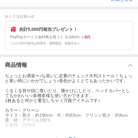
おトクなお知らせ
合計5,000円相当プレゼント！
3,080
0
PayPayカード入会特典を使うと
円
円
うち2,000円相当は利用先・期間限定。他条件あり
商品情報
ちょっとお洒落〜♪な装いに定番のチェック大判ストール！ちょっ
と寒い時にいかがでしょう♪発色がよくとてもあったかいです。
くるくる首や頭に巻いたり、膝かけにしたり、ベッドカバーとし
てもかわいい♪多種多様な使い方ができます。
1枚あると何かと重宝しちゃう万能アイテムです♪
カラー：グリーン
サイズ：長さ：約190cm 巾：約63cm フリンジ長さ：約8cm
素 材：アクリル100％
生産国：CHINA
◆国産製品に比べて、全体的な品質の低下や縫い目が荒い場合、