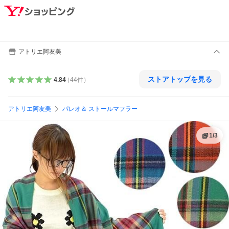
アトリエ阿友美
ストアトップを見る
4.84
（
44
件
）
アトリエ阿友美
パレオ＆ ストールマフラー
1
/
3