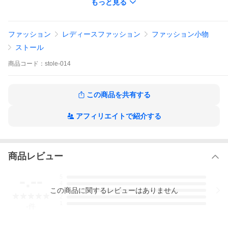
もっと見る
糸が出ている場合がございます。
多少の色ムラなどがございます。あらかじめご了承ください。
◇この素材は、染料の品質上、摩擦や水濡れ等により色落ちする
ファッション
レディースファッション
ファッション小物
場合がありますので、ご注意ください。
◇タンブル乾燥禁止
ストール
◇デリケートな生地を使用しておりますので、多少ほつれ等ある
ことがございます。
商品
コード：
stole-014
◇職人による手作りなので、多少のサイズの差があります。
◇作業行程上できる糸のツレやネップ（糸のつなぎ）などが多少
見受けられます。
これもアジアン雑貨の味、風合いとご理解の上、ご注文ください
この商品を共有する
ますようお願い申し上げます。
※こちらの商品は送料無料です。クリックポストで郵便受け等に
アフィリエイトで紹介する
お届けとなりますので、盗難・紛失などにはご注意願います。
※写真は実際の色に近づくよう撮影の際に努力しておりますが、
お使いのパソコン環境、モニター、携帯電話により実際の色身と
異なる場合がございます。
商品レビュー
-.--
5
4
この
商品
に関するレビューはありません
3
2
1
-
件