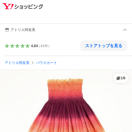
アトリエ阿友美
ストアトップを見る
4.84
（
44
件
）
アトリエ阿友美
パウスカート
1
/
6