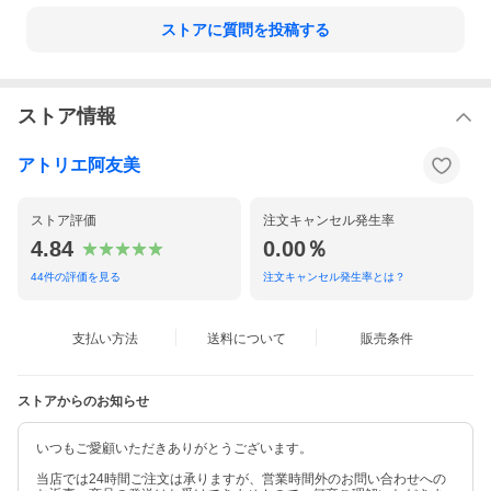
※お届け時にしわになるのが嫌な方、届いてからすぐ着用予定の
ストアに質問を投稿する
方には宅配便（有料）で発送も可能です。
ご注文後に配送料を請求させていただきます。
宅配便ご希望の場合は必ずご要望欄に【宅配便希望】とご記入く
ださい。
ストア情報
〜宅配便の送料の目安として〜
東北・関東・信越 880円、東海・北陸 990円、近畿・北海道 1,15
0円
アトリエ阿友美
中国・四国 1,410円、九 州 1,740円、沖縄 1,750円
ストア評価
注文キャンセル発生率
4.84
0.00％
44
件の評価を見る
注文キャンセル発生率とは？
支払い方法
送料について
販売条件
ストアからのお知らせ
いつもご愛顧いただきありがとうございます。
当店では24時間ご注文は承りますが、営業時間外のお問い合わせへの