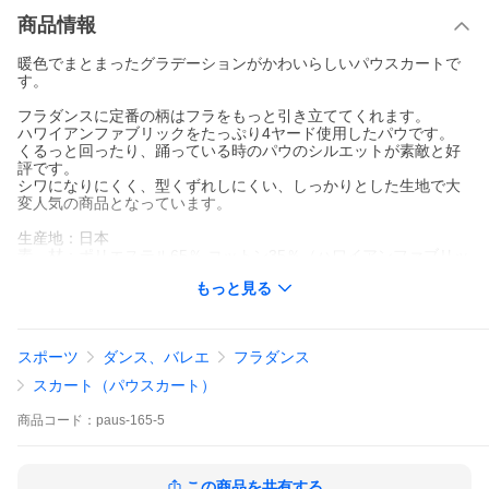
商品情報
暖色でまとまったグラデーションがかわいらしいパウスカートで
す。
フラダンスに定番の柄はフラをもっと引き立ててくれます。
ハワイアンファブリックをたっぷり4ヤード使用したパウです。
くるっと回ったり、踊っている時のパウのシルエットが素敵と好
評です。
シワになりにくく、型くずれしにくい、しっかりとした生地で大
変人気の商品となっています。
生産地：日本
素 材：ポリエステル65％ コットン35％（ハワイアンファブリッ
ク）
もっと見る
サイズ：フリー、ウエスト90cmゴム4本使用
スカート総丈：約67cm/72cm/77cm
※レターパックプラスで送付させていただきます。
スポーツ
ダンス、バレエ
フラダンス
たたんでお届けしますので、折りじわがつくことがあります。予
めご了承ください。
スカート（パウスカート）
※ご注意ください。
商品
コード：
paus-165-5
ウエストのゴムは、ほどける蝶結びにしてあります。
ご自身のサイズに調整した後、しっかり結び直してください。
ゴムの締め方により、丈が1〜3cm程度変わります。
この商品を共有する