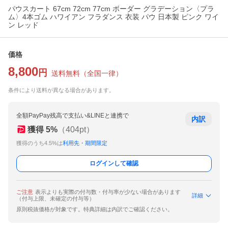
パウスカート 67cm 72cm 77cm ボーダー グラデーション〈プラ
ム〉4本ゴム ハワイアン フラダンス 衣装 パウ 日本製 ピンク ワイ
ン レッド
価格
8,800
円
送料無料
（
全国一律
）
条件により送料が異なる場合があります。
全額PayPay残高で支払い&LINEと連携で
内訳
獲得
5
%
（
404
pt）
獲得のうち4.5%は
利用先・期間限定
ログインして確認
ご注意
表示よりも実際の付与数・付与率が少ない場合があります
詳細
（付与上限、未確定の付与等）
原則税抜価格が対象です。特典詳細は内訳でご確認ください。