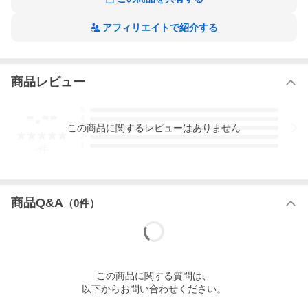
◆丈によってウエスト周辺の柄の出方が異なります。予めご了承
ください。
アフィリエイトで紹介する
※写真は実際の色に近づくよう撮影の際に努力しておりますが、
お使いのパソコン環境、モニター、携帯電話により実際の色と異
なって見える場合がございます。何卒ご了承ください。
商品レビュー
［ハワイアンファブリックについて］
プリントの特徴として、使っている染料が摩擦や熱に弱く、色落
ちしやすいことがあります。
-.--
5
また、多少の色むらや色抜け、かすれ、わずかな顔料の飛びや色
4
この
商品
に関するレビューはありません
移りもございます。
3
2
また、ネップ（繊維の節）が入っている部分が見られることもご
1
-
件
ざいます。
これら、ハワイ製の生地の特徴をご理解いただき、アロハの心で
やさしく見守っていただければと思います。
商品Q&A
（
0
件）
［お洗濯に関するご注意］
色落ちすることがありますので、他の製品と一緒の洗濯は避けて
ください。
漂白剤は使用しないでください。
ドライクリーニングは不可です。
水や汗で濡れたまま長時間放置しないでください。
乾燥機の使用は避けてください。
この
商品
に関する質問は、
風通しのよい日陰で、吊り干ししてください。
以下からお問い合わせください。
アイロンをかける場合は低温で、あて布をするか、生地の裏側か
らかけてください。