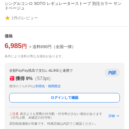
シングルコンロ SOTO レギュレーターストーブ 別注カラー サン
ドベージュ
1
件のレビュー
価格
6,985
円
+ 送料
690
円
（
全国一律
）
条件により送料が異なる場合があります。
全額PayPay残高で支払い&LINEと連携で
内訳
獲得
9
%
（
573
pt）
獲得のうち8.5%は
利用先・期間限定
ログインして確認
ご注意
表示よりも実際の付与数・付与率が少ない場合があります
詳細
（付与上限、未確定の付与等）
原則税抜価格が対象です。特典詳細は内訳でご確認ください。