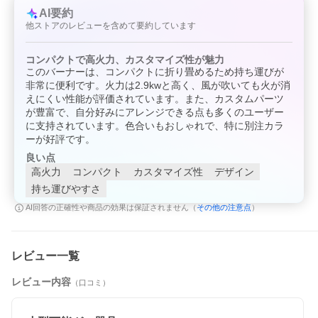
3本【お得な2点セット】 サンドベージュ
AI要約
SOTO レギュレーターストーブ+レギュレーターストーブ専用点火アシ
ストレバー+パワーガス【お得な3点セット】
他ストアのレビューを含めて要約しています
対象ユーザー
コンパクトで高火力、カスタマイズ性が魅力
このバーナーは、コンパクトに折り畳めるため持ち運びが
非常に便利です。火力は2.9kwと高く、風が吹いても火が消
えにくい性能が評価されています。また、カスタムパーツ
が豊富で、自分好みにアレンジできる点も多くのユーザー
に支持されています。色合いもおしゃれで、特に別注カラ
ーが好評です。
良い点
高火力
コンパクト
カスタマイズ性
デザイン
持ち運びやすさ
その他の注意点
AI回答の正確性や商品の効果は保証されません（
）
レビュー一覧
レビュー内容
（口コミ）