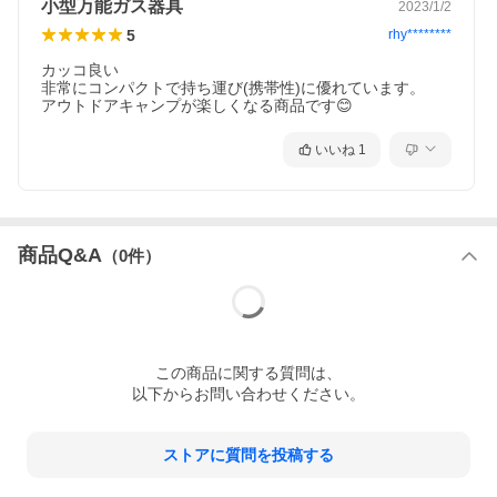
小型万能ガス器具
2023/1/2
5
rhy********
カッコ良い

非常にコンパクトで持ち運び(携帯性)に優れています。

アウトドアキャンプが楽しくなる商品です😊
いいね
1
商品Q&A
（
0
件）
この
商品
に関する質問は、
以下からお問い合わせください。
ストアに質問を投稿する