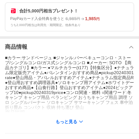
合計5,000円相当プレゼント！
6,985
1,985
PayPayカード入会特典を使うと
円
円
うち2,000円相当は利用先・期間限定。他条件あり
商品情報
■カラー:サンドベージュ ■ジャンル:バーベキューコンロ・ストー
ブ/シングルコンロ/ガス式シングルコンロ ■メーカー: SOTO 【商
品カテゴリ】■カラー:●マルチカラー(t177)【特集区分】●ナチュラ
ム限定販売アイテム●バレンタインおすすめ商品●pickup20240301
rate●登山用品・アパレルおすすめアイテム●ナチュラム指定商品R
●登山用おすすめ調理器具●ソロキャンプ用アイテム●ホワイトデー
おすすめ商品●【山食行路】登山おすすめアイテム●2024ピックア
ップ10●pickup20240319price●コンロ関連・燃料 ○関連ワード:冬
キャンプ キャンプ用品 ベランピング おうちキャンプ用品 調理 ソ
ロ シングルバーナー ソロキャンプ サマーキャンプ フェス 車中泊
折り畳み コンパクト 収納 持ち運び 登山
商品説明
もっと見る
●大人気シングルバーナーST-310のナチュラム別注カラー
●いつでも、高出力。これが未来の「アウトドアバーナー」
●朝、晩の低温時に強い!冷えによるボンベ内の圧力低下に影響される事
なく、いつでも高出力を実現。