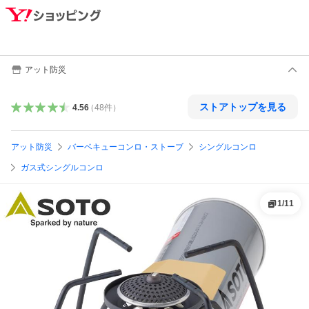
アット防災
ストアトップを見る
4.56
（
48
件
）
アット防災
バーベキューコンロ・ストーブ
シングルコンロ
ガス式シングルコンロ
1
/
11