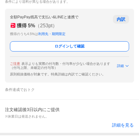
条件により送料が異なる場合があります。
全額PayPay残高で支払い&LINEと連携で
内訳
獲得
5
%
（
253
pt）
獲得のうち4.5%は
利用先・期間限定
ログインして確認
ご注意
表示よりも実際の付与数・付与率が少ない場合があります
詳細
（付与上限、未確定の付与等）
原則税抜価格が対象です。特典詳細は内訳でご確認ください。
条件達成でおトク
注文確認後3日以内にご提供
※休業日は発送されません。
詳細を見る