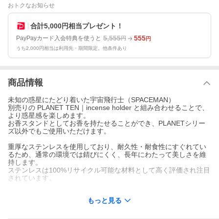
おトクなお知らせ
合計5,000円相当プレゼント！
5,555
555
PayPayカード入会特典を使うと
円
円
うち2,000円相当は利用先・期間限定。他条件あり
商品情報
未知の惑星にたどり着いた宇宙飛行士（SPACEMAN）
別売りの PLANET TEN｜incense holder と組み合わせることで、
より惑星感を楽しめます。
お香スタンドとしてお香を持たせることができ、PLANETシリー
ズ以外でもご使用いただけます。
重厚なステンレスを使用しており、耐久性・耐食性にすぐれてい
るため、通常の環境では錆びにくく、長年にわたって美しさを維
持します。
ステンレスは100%リサイクル可能な材料として高く評価され注目
されています。
もっと見る
仕様・サイズ
品名：SPACE MAN｜incense holder