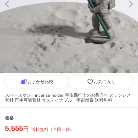
おまかせ比較
お気に入り
スペースマン incense holder 宇宙飛行士のお香立て ステンレス
素材 再生可能素材 サステイナブル 宇宙雑貨 送料無料
価格
5,555
円
送料無料
（
全国一律
）