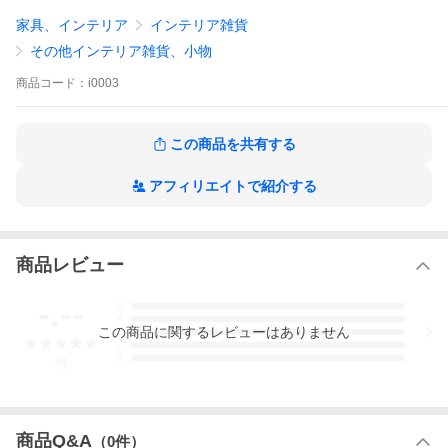
サイズ：W20 D20 H43mm
家具、インテリア
インテリア雑貨
重さ：40g
素材：ステンレス
その他インテリア雑貨、小物
使用上の注意：
■PLANET TENとの組み合わせ以外で使用する場合は、受け皿とし
商品
コード：
i0003
て皿（プレート）等を用意し、灰に注意してください。
■火の取り扱いには、十分ご注意ください。小児の手やペットの届
かないところにて使用または保管してください。燃えやすい物の
この商品を共有する
近くでは、使用を控えてください。
アフィリエイトで紹介する
■用途以外に使用しないでください。
製品コード
042217-30006
商品レビュー
-.--
5
4
この
商品
に関するレビューはありません
3
2
1
-
件
商品Q&A
（
0
件）