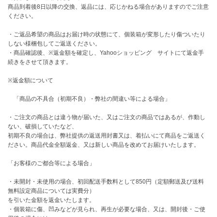
商品到着後8日以降の交換、返品には、応じかねる場合がありますのでご注意
ください。

・ご返品希望の商品はお届け時の状態にて、個装箱が変形したり傷ついたり
しない様梱包してご返送ください。

・商品確認後、※返金額を確定し、Yahooショッピング　サイトにて返金手
続きをさせて頂きます。

※返金額について

　「商品の不具合（初期不良）・弊社の間違い等による場合」

・ご注文の商品とは違う物が届いた、又はご注文の商品ではあるが、作動し
ない、破損していたなど、

初期不良の場合は、弊社提供の返送用封書又は、着払いにて商品をご返送く
ださい。商品代金全額返金、又は新しい商品を改めてお届けいたします。

「お客様のご都合等による場合」

・未開封・未使用の場合、初回配送手数料として850円（定額郵送及び送料
無料設定商品については実費分）

を引いた金額を返金いたします。

・個装箱に傷、凹みなどが見られ、再生が必要な場合、又は、開封後・ご使