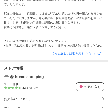
ていただきます。

配送の都合上、「保証書」には当社印及びお買い上げの日の記入を省略させ
ていただいておりますが、電化製品等「保証書付商品」の保証書のお買上げ
日は、お届け時同封の明細書の記載のお届け日となります。

伝票は保証書と一緒に大切に保管してください。

下記の場合は保証に応じかねる場合もございます。

●故意、又は取り扱い説明書に順じない、間違った使用方法で故障したもの。
さらに詳しい説明を見る（パソコン版）
ストア情報
@ home shopping
ストア評価
お気に入り
4.58
（
315
件
）
お支払いについて