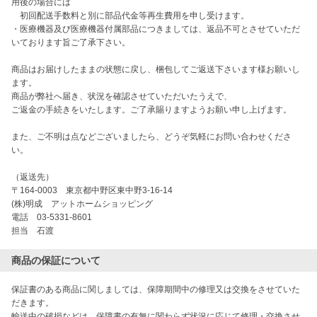
用後の場合には

　初回配送手数料と別に部品代金等再生費用を申し受けます。

・医療機器及び医療機器付属部品につきましては、返品不可とさせていただ
いております旨ご了承下さい。

商品はお届けしたままの状態に戻し、梱包してご返送下さいます様お願いし
ます。

商品が弊社へ届き、状況を確認させていただいたうえで、

ご返金の手続きをいたします。ご了承賜りますようお願い申し上げます。

また、ご不明は点などございましたら、どうぞ気軽にお問い合わせくださ
い。　

（返送先）

〒164-0003　東京都中野区東中野3-16-14

(株)明成　アットホームショッピング

電話　03-5331-8601

担当　石渡　
商品の保証について
保証書のある商品に関しましては、保障期間中の修理又は交換をさせていた
だきます。

輸送中の破損などは、保障書の有無に関わらず状況に応じて修理・交換させ