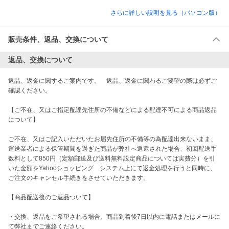
さらに詳しい説明を見る（パソコン版）
販売条件、返品、交換について
返品、交換について
返品、返金に関するご案内です。　返品、返金に関わるご要望の際は必ずご
確認ください。　

【ご不在、又はご指定配達先住所の不備などによる配達不可による商品返品
について】

ご不在、又はご記入いただいたお届先住所の不備等の為配達出来ないまま、
運送業者による保管期間を過ぎた商品が弊社へ返還された場合、初回配送手
数料として850円（定額郵送及び送料無料設定商品については実費分）を引
いた金額をYahooショッピング　システム上にて返金処理を行うと同時に、
ご注文のキャンセル手続きをさせていただきます。

【商品配送後のご返品ついて】

・交換、返品をご希望される場合、商品到着後7日以内に電話またはメールに
て弊社までご連絡ください。
