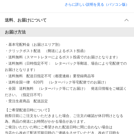
さらに詳しい説明を見る（パソコン版）
送料、お届けについて
お届け方法
・
基本宅配料金（お届けエリア別）
・
クリックポスト配送　（郵送によるポスト投函）
・
送料無料（スマートレターによるポスト投函でのお届けとなります）
・
送料無料（日時指定不可：　レターパック等郵送、場合により宅配便での
お届けとなります）
・
送料無料　配送日指定不可（都度連絡）要登録商品等
・
送料全国一律　620円　（レターパック等宅配便でのお届け）
・
全国　送料無料　（レターパック等にてお届け）　発送日情報をご確認く
ださい。（指定日不可）
・
受注生産商品　配送設定
【ご希望配達日時について】

祝祭日前にご注文をいただきました場合、ご注文の確認が休日明けとなる
為、商品の発送にお時間がかかる場合があります。

ご発注いただいた時にご希望された配送日時に間に合わない場合は

当店から改めて配送可能日時のご連絡をさせていただき、改めて日時を
