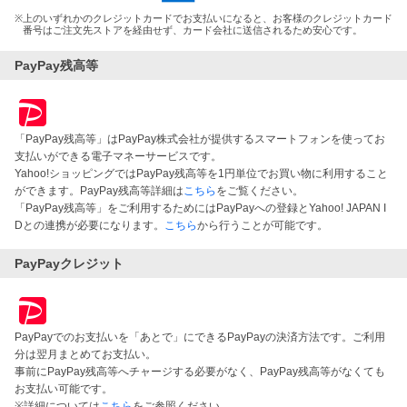
※
上のいずれかのクレジットカードでお支払いになると、お客様のクレジットカード
番号はご注文先ストアを経由せず、カード会社に送信されるため安心です。
PayPay残高等
「PayPay残高等」はPayPay株式会社が提供するスマートフォンを使ってお
支払いができる電子マネーサービスです。
Yahoo!ショッピングではPayPay残高等を1円単位でお買い物に利用すること
ができます。PayPay残高等詳細は
こちら
をご覧ください。
「PayPay残高等」をご利用するためにはPayPayへの登録とYahoo! JAPAN I
Dとの連携が必要になります。
こちら
から行うことが可能です。
PayPayクレジット
PayPayでのお支払いを「あとで」にできるPayPayの決済方法です。ご利用
分は翌月まとめてお支払い。
事前にPayPay残高等へチャージする必要がなく、PayPay残高等がなくても
お支払い可能です。
※詳細については
こちら
をご参照ください。