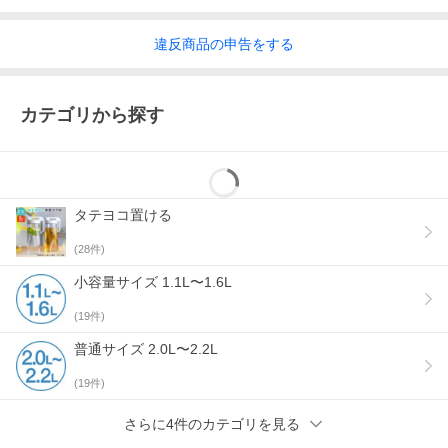
違反
商品の
申告をする
カテゴリから探す
タテヨコ置ける
(
28
件)
小容量サイズ 1.1L〜1.6L
(
19
件)
普通サイズ 2.0L〜2.2L
(
19
件)
さらに4件のカテゴリを見る