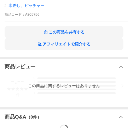
水差し、ピッチャー
商品
コード：
A805756
この商品を共有する
アフィリエイトで紹介する
▲Check!▲
商品レビュー
新商品
-.--
5
4
この
商品
に関するレビューはありません
3
2
1
-
件
商品Q&A
（
0
件）