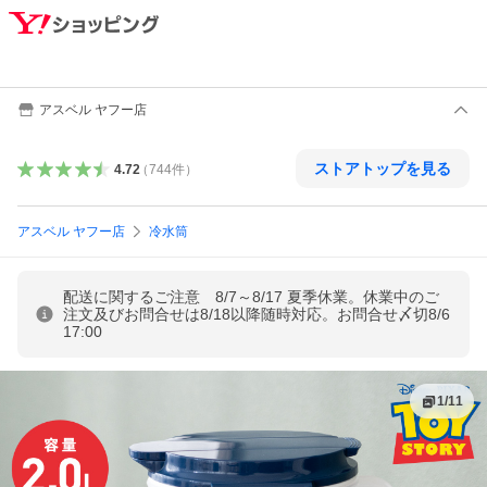
アスベル ヤフー店
ストアトップを見る
4.72
（
744
件
）
アスベル ヤフー店
冷水筒
配送に関するご注意 8/7～8/17 夏季休業。休業中のご
注文及びお問合せは8/18以降随時対応。お問合せ〆切8/6
17:00
1
/
11