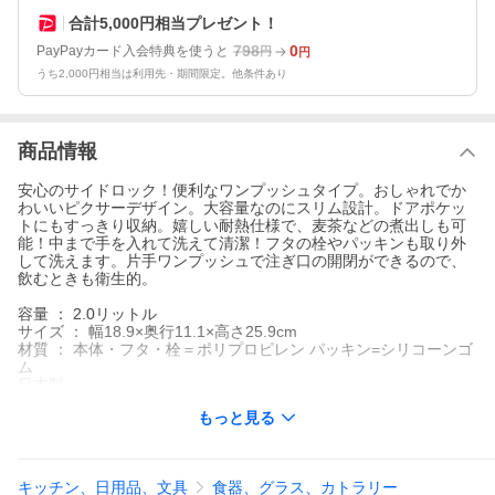
合計5,000円相当プレゼント！
798
0
PayPayカード入会特典を使うと
円
円
うち2,000円相当は利用先・期間限定。他条件あり
商品情報
安心のサイドロック！便利なワンプッシュタイプ。おしゃれでか
わいいピクサーデザイン。大容量なのにスリム設計。ドアポケッ
トにもすっきり収納。嬉しい耐熱仕様で、麦茶などの煮出しも可
能！中まで手を入れて洗えて清潔！フタの栓やパッキンも取り外
して洗えます。片手ワンプッシュで注ぎ口の開閉ができるので、
飲むときも衛生的。
容量 ： 2.0リットル
サイズ ： 幅18.9×奥行11.1×高さ25.9cm
材質 ： 本体・フタ・栓＝ポリプロピレン パッキン=シリコーンゴ
ム
日本製
季節のオススメ
もっと見る
キッチン、日用品、文具
食器、グラス、カトラリー