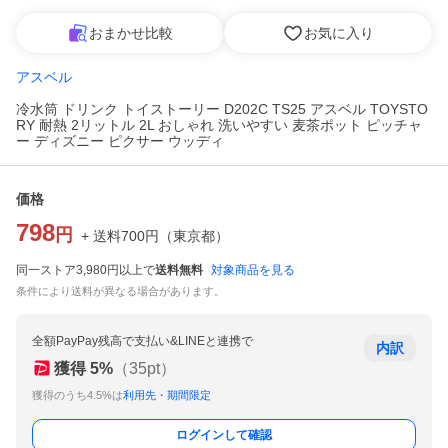
おまかせ比較
お気に入り
アスベル
冷水筒 ドリンク トイストーリー D202C TS25 アスベル TOYSTO
RY 耐熱 2リットル 2L おしゃれ 洗いやすい 麦茶ポット ピッチャ
ー ディズニー ピクサー ウッディ
価格
798
円
+ 送料
700
円
（
東京都
）
同一ストア3,980円以上で
送料無料
対象商品を見る
条件により送料が異なる場合があります。
全額PayPay残高で支払い&LINEと連携で
内訳
獲得
5
%
（
35
pt）
獲得のうち4.5%は
利用先・期間限定
ログインして確認