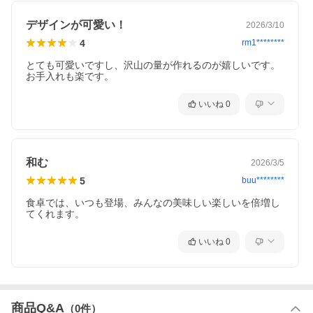
デザインが可愛い！
2026/3/10
4
rm1********
▲Check!▲
とても可愛いですし、沢山の量が作れるのが嬉しいです。
いいね
0
和む
2026/3/5
5
buu********
食卓では、いつも登場、みんなの美味しい楽しいを倍増し
てくれます。
いいね
0
商品Q&A
（
0
件）