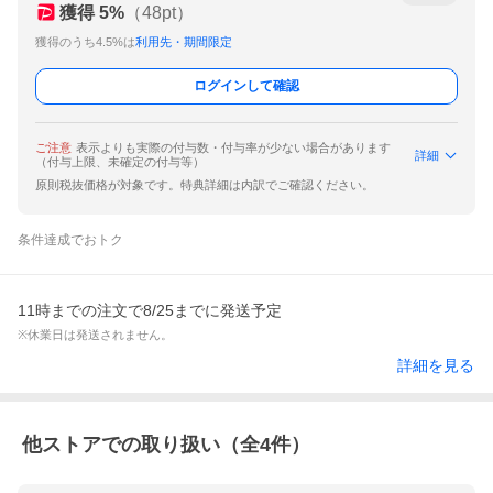
獲得
5
%
（
48
pt）
獲得のうち4.5%は
利用先・期間限定
ログインして確認
ご注意
表示よりも実際の付与数・付与率が少ない場合があります
詳細
（付与上限、未確定の付与等）
原則税抜価格が対象です。特典詳細は内訳でご確認ください。
条件達成でおトク
11時までの注文で8/25までに発送予定
※休業日は発送されません。
詳細を見る
他ストアでの取り扱い（全
4
件）