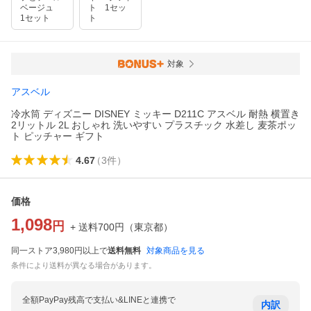
ベージュ
ト 1セッ
1セット
ト
対象
アスベル
冷水筒 ディズニー DISNEY ミッキー D211C アスベル 耐熱 横置き
2リットル 2L おしゃれ 洗いやすい プラスチック 水差し 麦茶ポッ
ト ピッチャー ギフト
4.67
（
3
件
）
価格
1,098
円
+ 送料
700
円
（
東京都
）
同一ストア3,980円以上で
送料無料
対象商品を見る
条件により送料が異なる場合があります。
全額PayPay残高で支払い&LINEと連携で
内訳