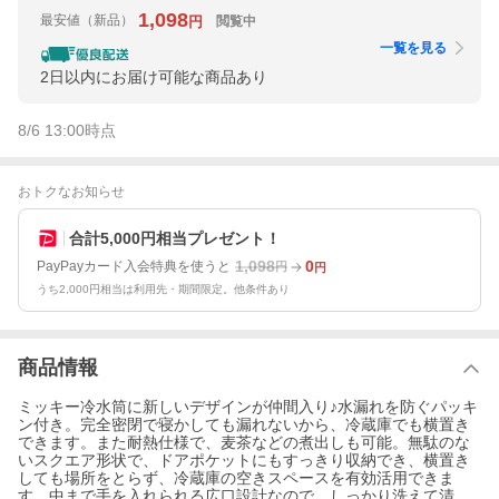
1,098
最安値
（新品）
閲覧中
円
一覧を見る
2日以内にお届け可能な商品あり
8/6 13:00
時点
おトクなお知らせ
合計5,000円相当プレゼント！
1,098
0
PayPayカード入会特典を使うと
円
円
うち2,000円相当は利用先・期間限定。他条件あり
商品情報
ミッキー冷水筒に新しいデザインが仲間入り♪水漏れを防ぐパッキ
ン付き。完全密閉で寝かしても漏れないから、冷蔵庫でも横置き
できます。また耐熱仕様で、麦茶などの煮出しも可能。無駄のな
いスクエア形状で、ドアポケットにもすっきり収納でき、横置き
しても場所をとらず、冷蔵庫の空きスペースを有効活用できま
す。中まで手を入れられる広口設計なので、しっかり洗えて清