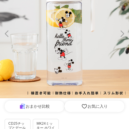
おまかせ比較
お気に入り
CD25チッ
MK24ミッ
プとデール
キー ホワイ