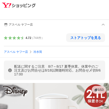
アスベル ヤフー店
ストアトップを見る
4.72
（
744
件
）
アスベル ヤフー店
冷水筒
配送に関するご注意 8/7～8/17 夏季休業。休業中のご
注文及びお問合せは8/18以降随時対応。お問合せ〆切8/6
17:00
1
/
13