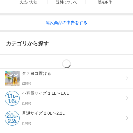
支払い方法
送料について
販売条件
違反
商品の
申告をする
カテゴリから探す
タテヨコ置ける
(
28
件)
小容量サイズ 1.1L〜1.6L
(
19
件)
普通サイズ 2.0L〜2.2L
(
19
件)