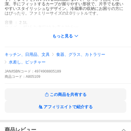
潔。手にフィットするカーブが握りやすい形状で、片手でも使い
やすいスタイリッシュなデザイン。冷蔵庫の収納にお困りの方に
はぴったり。ファミリーサイズの2.0リットルです。
容量 ： 2.1L
サイズ ： 幅15.2×奥行10.3×高さ29.5cm
材質 ： 本体＝AS樹脂、フタ・ネジ栓＝PP、パッキン=シリコーン
もっと見る
ゴム
季節のオススメ
キッチン、日用品、文具
食器、グラス、カトラリー
水差し、ピッチャー
JAN/ISBNコード：
4974908805189
商品
コード：
A805109
この商品を共有する
アフィリエイトで紹介する
商品レビュー