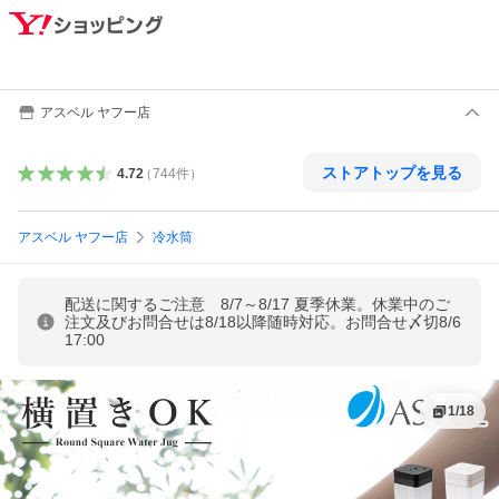
アスベル ヤフー店
ストアトップを見る
4.72
（
744
件
）
アスベル ヤフー店
冷水筒
配送に関するご注意 8/7～8/17 夏季休業。休業中のご
注文及びお問合せは8/18以降随時対応。お問合せ〆切8/6
17:00
1
/
18