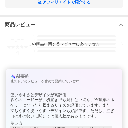
アフィリエイトで紹介する
▲Check!▲
商品レビュー
新商品
-.--
5
4
この
商品
に関するレビューはありません
3
2
1
-
件
AI要約
他ストアのレビューを含めて要約しています
使いやすさとデザインが高評価
多くのユーザーが、横置きでも漏れない点や、冷蔵庫のポ
ケットにぴったり収まるサイズを評価しています。また、
持ちやすく洗いやすいデザインも好評です。ただし、注ぎ
▲Check!▲
口の水の勢いに関しては個人差があるようです。
注目商品
良い点