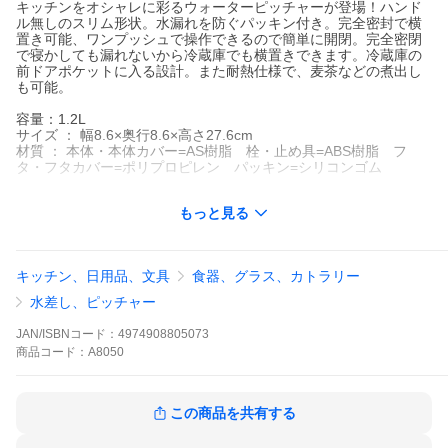
キッチンをオシャレに彩るウォーターピッチャーが登場！ハンド
ル無しのスリム形状。水漏れを防ぐパッキン付き。完全密封で横
置き可能、ワンプッシュで操作できるので簡単に開閉。完全密閉
で寝かしても漏れないから冷蔵庫でも横置きできます。冷蔵庫の
前ドアポケットに入る設計。また耐熱仕様で、麦茶などの煮出し
も可能。
容量：1.2L
サイズ ： 幅8.6×奥行8.6×高さ27.6cm
材質 ： 本体・本体カバー=AS樹脂 栓・止め具=ABS樹脂 フ
タ・フタカバー=ポリプロピレン パッキン=シリコンゴム
日本製
もっと見る
季節のオススメ
キッチン、日用品、文具
食器、グラス、カトラリー
水差し、ピッチャー
JAN/ISBNコード：
4974908805073
商品
コード：
A8050
この商品を共有する