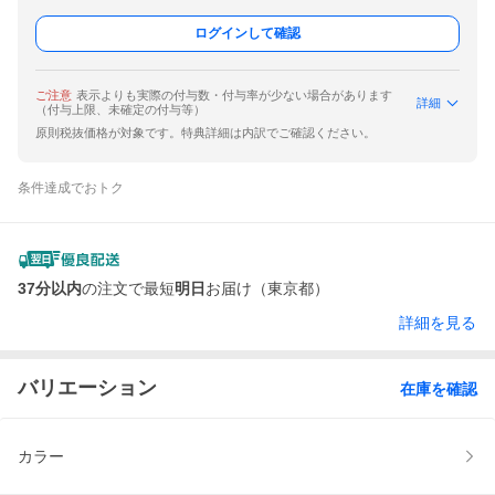
ログインして確認
ご注意
表示よりも実際の付与数・付与率が少ない場合があります
詳細
（付与上限、未確定の付与等）
原則税抜価格が対象です。特典詳細は内訳でご確認ください。
条件達成でおトク
37分以内
の注文で最短
明日
お届け（東京都）
詳細を見る
バリエーション
在庫を確認
カラー