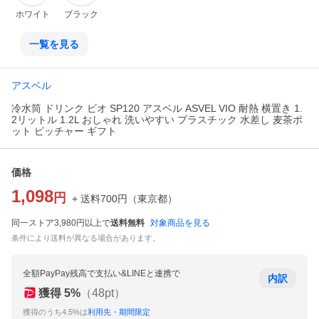
ホワイト
ブラック
一覧を見る
アスベル
冷水筒 ドリンク ビオ SP120 アスベル ASVEL VIO 耐熱 横置き 1.
2リットル 1.2L おしゃれ 洗いやすい プラスチック 水差し 麦茶ポ
ット ピッチャー ギフト
価格
1,098
円
+ 送料
700
円
（
東京都
）
同一ストア3,980円以上で
送料無料
対象商品を見る
条件により送料が異なる場合があります。
全額PayPay残高で支払い&LINEと連携で
内訳
獲得
5
%
（
48
pt）
獲得のうち4.5%は
利用先・期間限定