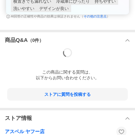
横置きでも漏れない
冷蔵庫にぴったり
持ちやすい
洗いやすい
デザインが良い
その他の注意点
AI回答の正確性や商品の効果は保証されません（
）
商品Q&A
（
0
件）
▲Check!▲
この
商品
に関する質問は、
以下からお問い合わせください。
ストアに質問を投稿する
ストア情報
アスベル ヤフー店