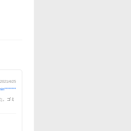
2021/4/25
min********
た。ゴミ