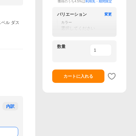
獲得のうち4.5%は
利用先・期間限定
バリエーション
変更
スベル ダス
カラー
選択してください
数量
カートに入れる
内訳