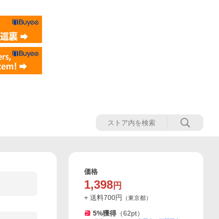
価格
1,398
円
+ 送料
700
円
（
東京都
）
5
%獲得
（
62
pt）