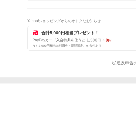
Yahoo!ショッピングからのオトクなお知らせ
合計5,000円相当プレゼント！
1,398
0
PayPayカード入会特典を使うと
円
円
うち2,000円相当は利用先・期間限定。他条件あり
違反申告