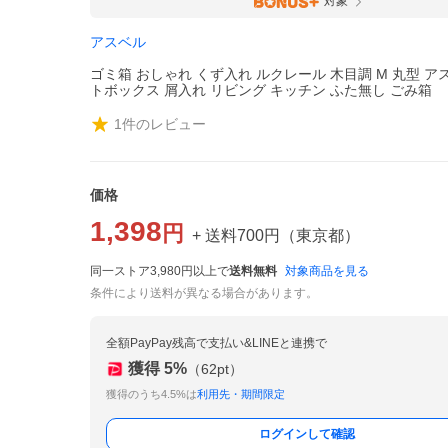
対象
アスベル
ゴミ箱 おしゃれ くず入れ ルクレール 木目調 M 丸型 ア
トボックス 屑入れ リビング キッチン ふた無し ごみ箱
1
件のレビュー
価格
1,398
円
+ 送料
700
円
（
東京都
）
同一ストア3,980円以上で
送料無料
対象商品を見る
条件により送料が異なる場合があります。
全額PayPay残高で支払い&LINEと連携で
獲得
5
%
（
62
pt）
獲得のうち4.5%は
利用先・期間限定
ログインして確認