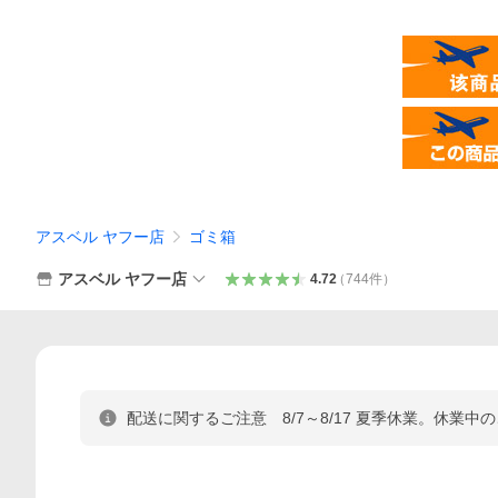
アスベル ヤフー店
ゴミ箱
アスベル ヤフー店
4.72
（
744
件
）
配送に関するご注意 8/7～8/17 夏季休業。休業中の