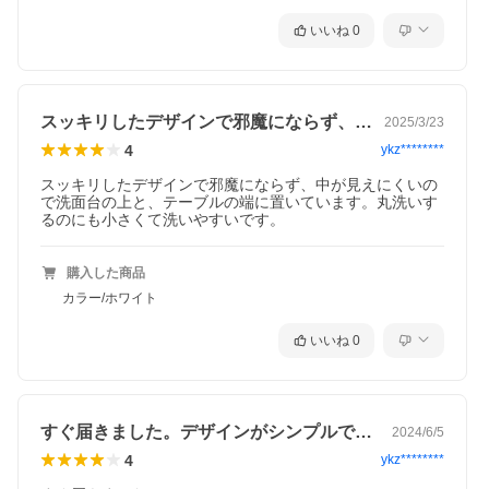
いいね
0
▲Check!▲
スッキリしたデザインで邪魔にならず、中…
2025/3/23
4
ykz********
スッキリしたデザインで邪魔にならず、中が見えにくいの
で洗面台の上と、テーブルの端に置いています。丸洗いす
るのにも小さくて洗いやすいです。
購入した商品
カラー/ホワイト
いいね
0
すぐ届きました。デザインがシンプルで気…
2024/6/5
4
ykz********