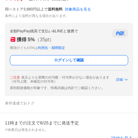
同一ストア3,980円以上で
送料無料
対象商品を見る
条件により送料が異なる場合があります。
全額PayPay残高で支払い&LINEと連携で
内訳
獲得
5
%
（
35
pt）
獲得のうち4.5%は
利用先・期間限定
ログインして確認
ご注意
表示よりも実際の付与数・付与率が少ない場合があります
詳細
（付与上限、未確定の付与等）
原則税抜価格が対象です。特典詳細は内訳でご確認ください。
条件達成でおトク
11時までの注文で8/25までに発送予定
※休業日は発送されません。