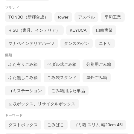
ブランド
TONBO（新輝合成）
tower
アスベル
平和工業
RISU（家具、インテリア）
KEYUCA
山崎実業
マナベインテリアハーツ
タンスのゲン
ニトリ
種類
ふた有りごみ箱
ペダル式ごみ箱
分別用ごみ箱
ふた無しごみ箱
ごみ袋スタンド
屋外ごみ箱
ゴミステーション
ごみ箱用ふた単品
回収ボックス、リサイクルボックス
キーワード
ダストボックス
ごみばこ
ゴミ箱 スリム 幅20cm 45l