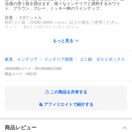
活感の漂う袋を隠せます。様々なインテリアと調和するホワイ
ト、ブラウン、グレー、ミッキー柄のラインナップ。
容量 ： 2.0リットル
対応ゴミ袋：220W×300H（ｍｍ）以上の袋をご使用ください。
サイズ ： 幅14.2×奥行14.2×高さ20.6cm
材質 ： カバー＝ポリプロピレン/ポリスチレン 本体=ポリプロピレ
ン
もっと見る
日本製
季節のオススメ
家具、インテリア
インテリア雑貨
ゴミ箱、ダストボックス
JAN/ISBNコード：
4974908621086
商品
コード：
A6210
この商品を共有する
アフィリエイトで紹介する
商品レビュー