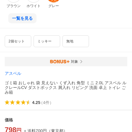
人気
ブラウン
ホワイト
グレー
一覧を見る
2個セット
ミッキー
無地
対象
アスベル
ゴミ箱 おしゃれ 袋 見えない くず入れ 角型 ミニ 2.0L アスベル ル
クレールCV ダストボックス 屑入れ リビング 洗面 卓上 トイレ ご
み箱
4.25
（
4
件
）
価格
798
円
+ 送料
700
円
（
東京都
）