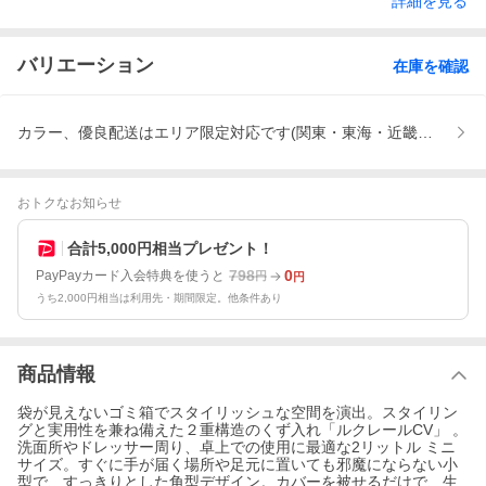
詳細を見る
バリエーション
在庫を確認
カラー、優良配送はエリア限定対応です(関東・東海・近畿のみ)。
おトクなお知らせ
合計5,000円相当プレゼント！
798
0
PayPayカード入会特典を使うと
円
円
うち2,000円相当は利用先・期間限定。他条件あり
商品情報
袋が見えないゴミ箱でスタイリッシュな空間を演出。スタイリン
グと実用性を兼ね備えた２重構造のくず入れ「ルクレールCV」 。
洗面所やドレッサー周り、卓上での使用に最適な2リットル ミニ
サイズ。すぐに手が届く場所や足元に置いても邪魔にならない小
型で、すっきりとした角型デザイン。カバーを被せるだけで、生