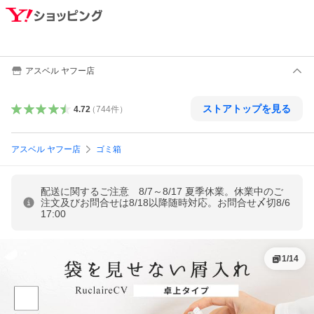
アスベル ヤフー店
ストアトップを見る
4.72
（
744
件
）
アスベル ヤフー店
ゴミ箱
配送に関するご注意 8/7～8/17 夏季休業。休業中のご
注文及びお問合せは8/18以降随時対応。お問合せ〆切8/6
17:00
1
/
14