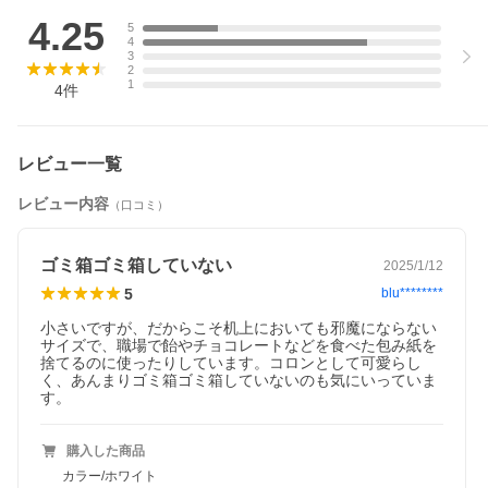
4.25
▲Check!▲
5
4
新商品
3
2
1
4
件
レビュー一覧
レビュー内容
（口コミ）
ゴミ箱ゴミ箱していない
2025/1/12
5
blu********
小さいですが、だからこそ机上においても邪魔にならない
サイズで、職場で飴やチョコレートなどを食べた包み紙を
捨てるのに使ったりしています。コロンとして可愛らし
▲Check!▲
く、あんまりゴミ箱ゴミ箱していないのも気にいっていま
注目商品
す。
購入した商品
カラー/ホワイト