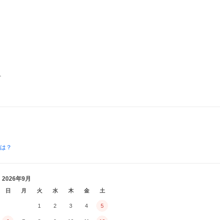
。
とは？
2026年9月
日
月
火
水
木
金
土
1
2
3
4
5