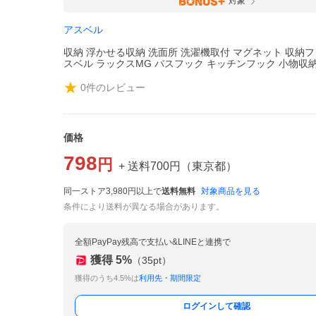
対象
アスベル
収納 浮かせる収納 洗面所 洗濯機取付 マグネット 収納フッ
スベル ラックスMG バスフック キッチンフック 小物収
0
件のレビュー
価格
798
円
+ 送料
700
円
（
東京都
）
同一ストア3,980円以上で
送料無料
対象商品を見る
条件により送料が異なる場合があります。
全額PayPay残高で支払い&LINEと連携で
獲得
5
%
（
35
pt）
獲得のうち4.5%は
利用先・期間限定
ログインして確認