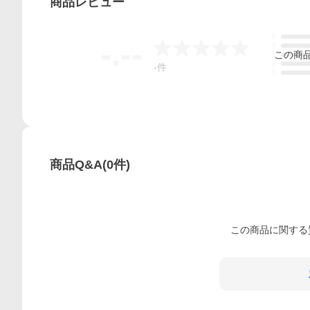
商品
レビュー
5
-.--
4
この
商
3
2
-
件
1
商品Q&A
(
0
件)
この
商品
に関する