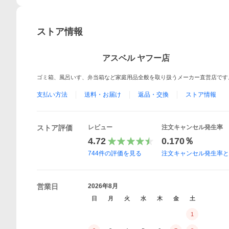
ストア情報
アスベル ヤフー店
ゴミ箱、風呂いす、弁当箱など家庭用品全般を取り扱うメーカー直営店です
支払い方法
送料・お届け
返品・交換
ストア情報
ストア評価
レビュー
注文キャンセル発生率
4.72
0.170％
744
件の評価を見る
注文キャンセル発生率
営業日
2026年8月
日
月
火
水
木
金
土
1