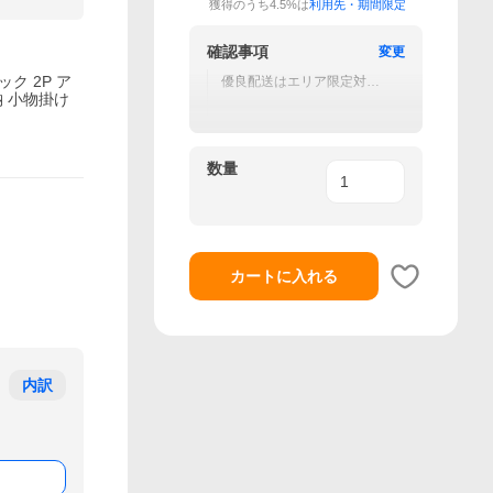
獲得のうち4.5%は
利用先・期間限定
確認事項
変更
ク 2P ア
優良配送はエリア限定対応
です(関東・東海・近畿の
納 小物掛け
み)。
数量
カートに入れる
内訳