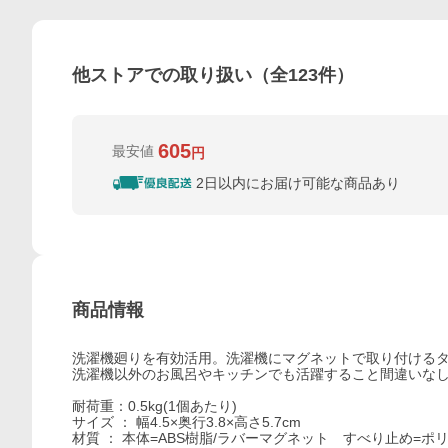
他ストアでの取り扱い（全
123
件）
605
最安値
円
2日以内にお届け可能な商品あり
商品情報
洗濯機廻りを有効活用。洗濯機にマグネットで取り付けるタ
洗濯機以外のお風呂やキッチンでも活躍すること間違いな
耐荷重：0.5kg(1個あたり)
サイズ ： 幅4.5×奥行3.8×高さ5.7cm
材質 ： 本体=ABS樹脂/ラバーマグネット すべり止め=ポ