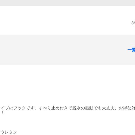
8
一
イプのフックです。すべり止め付きで脱水の振動でも大丈夫、お得な2
し！
リウレタン