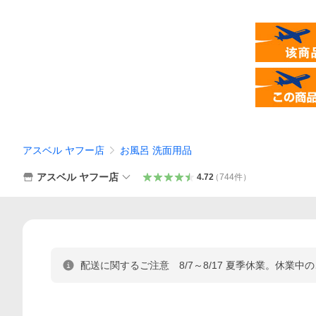
アスベル ヤフー店
お風呂 洗面用品
アスベル ヤフー店
4.72
（
744
件
）
配送に関するご注意 8/7～8/17 夏季休業。休業中の