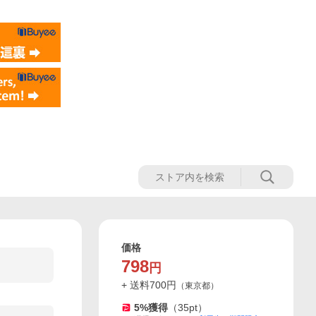
価格
798
円
+ 送料
700
円
（
東京都
）
5
%獲得
（
35
pt）