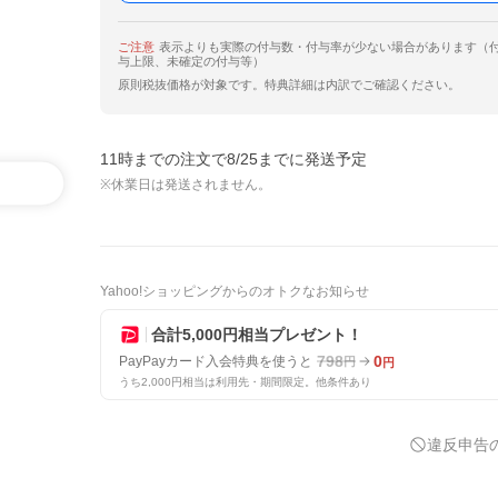
ご注意
表示よりも実際の付与数・付与率が少ない場合があります（
与上限、未確定の付与等）
原則税抜価格が対象です。特典詳細は内訳でご確認ください。
11時までの注文で8/25までに発送予定
※休業日は発送されません。
Yahoo!ショッピングからのオトクなお知らせ
合計5,000円相当プレゼント！
798
0
PayPayカード入会特典を使うと
円
円
うち2,000円相当は利用先・期間限定。他条件あり
違反申告