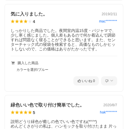
気に入りました。
2019/2/11
4
mac********
しっかりした商品でした。夜間室内温15度・パジャマで、
少し寒く感じました。個人差もあるので何か着込んで調節
すれば問題なく寝ることができると思います。また、セン
ターチャック式の寝袋を検索すると、高価なものしかヒッ
トしないので、この価格はありがたかったです。
購入した商品
カラーを選択/ブルー
いいね
0
緑色いい色で取り付け簡単でした。
2020/8/7
5
hak********
説明どうり緑色が癒しの色でいい色ですね(*^^*)

めんどくさがりの私は、ハンモックを取り付けたまま 片っ