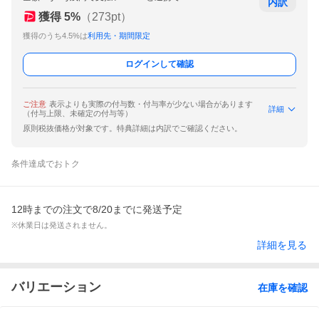
内訳
獲得
5
%
（
273
pt）
獲得のうち4.5%は
利用先・期間限定
ログインして確認
ご注意
表示よりも実際の付与数・付与率が少ない場合があります
詳細
（付与上限、未確定の付与等）
原則税抜価格が対象です。特典詳細は内訳でご確認ください。
条件達成でおトク
12時までの注文で8/20までに発送予定
※休業日は発送されません。
詳細を見る
バリエーション
在庫を確認