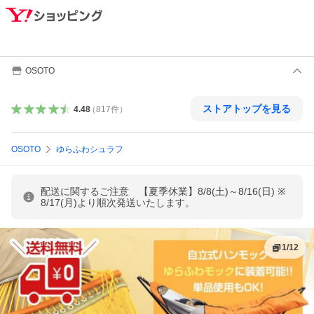
OSOTO
ストアトップを見る
4.48
（
817
件
）
OSOTO
ゆらふわシュラフ
配送に関するご注意 【夏季休業】8/8(土)～8/16(日) ※
8/17(月)より順次発送いたします。
1
/
12