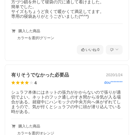
方づつ鎖を外して寝袋の穴に通して着けました。

簡単でした。

サイズもちょうど良くて暖かくて満足してます。

専用の寝袋ありがとうございました(*^^*)
購入した商品
カラーを選択/グリーン
いいね
0
有りそうでなかった必要品
2020/1/24
4
dou********
シュラフ本体にはネットの張力がかからないので張りが適
切でよい。ネットのフック通しのすき間から冷気が入る場
合がある。就寝中にハンモックの中央方向へ体がずれてし
まうので、気が付くとシュラフの中に頭が潜り込んでいる
時がある。
購入した商品
カラーを選択/オレンジ