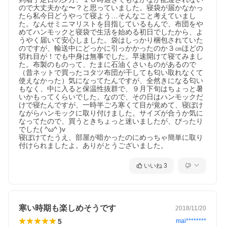
ので大丈夫かな〜？と思っていました。寝袋が届かなかっ
たら私今日どうやって寝よう…そんなこと考えていまし
た。なんせミニマリストを目指しているもんで、布団をや
めてハンモックと寝袋で生活を始める初日でしたから、よ
うやく届いて安心しました。袋はしっかり梱包されていた
のですが、輸送中にどっかに引っかかったのか３㎝ほどの
切れ目が！でも中身は無事でした。早速開けて寝てみまし
た。布製のものって、たまに石油くさいものがあるので
（昔ネットで買ったコタツ布団が干しても匂い取れなくて
使えなかった）気になってたんですが、全然きになる匂い
もなく、中に入ると保温性抜群で、９月下旬はちょっと暑
いかもってくらいでした。なので、その日はハンモックだ
けで寝たんですが、一時半ごろ寒くて目が覚めて、寝ぼけ
ながらハンモックに取り付けました。サイズが合うか気に
なってたので、買うときちょっと迷いましたが、ぴったり
でした( ^ω^ )v

寝ぼけてたうえ、部屋が暗かったのにめっちゃ簡単に取り
付けられましたよ。ありがとうございました。
いいね
3
寒い時期も楽しめそうです
2018/11/20
5
mai********