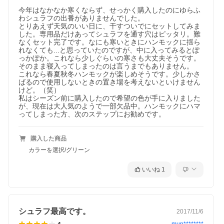
今年はなかなか寒くならず、せっかく購入したのにゆらふ
わシュラフの出番がありませんでした。

とりあえず天気のいい日に、干すついでにセットしてみま
した。専用品だけあってシュラフを通す穴はピッタリ。難
なくセット完了です。なにも寒いときにハンモックに揺ら
れなくても...と思っていたのですが、中に入ってみるとぽ
っかぽか。これなら少しぐらいの寒さも大丈夫そうです。
そのまま寝入ってしまったのは言うまでもありません。

これなら春夏秋冬ハンモックが楽しめそうです。少しかさ
ばるので使用しないときの置き場を考えないといけません
けど。（笑）

私はシーズン前に購入したので希望の色が手に入りました
が、現在は大人気のようで一部欠品中。ハンモックにハマ
ってしまった方、次のステップにお勧めです。
購入した商品
カラーを選択/グリーン
いいね
1
シュラフ最高です。
2017/11/6