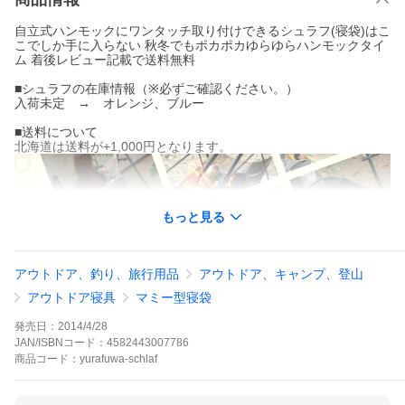
自立式ハンモックにワンタッチ取り付けできるシュラフ(寝袋)はこ
こでしか手に入らない 秋冬でもポカポカゆらゆらハンモックタイ
ム 着後レビュー記載で送料無料
■シュラフの在庫情報（※必ずご確認ください。）
入荷未定 → オレンジ、ブルー
■送料について
北海道は送料が+1,000円となります。
もっと見る
アウトドア、釣り、旅行用品
アウトドア、キャンプ、登山
アウトドア寝具
マミー型寝袋
発売日：
2014/4/28
JAN/ISBNコード：
4582443007786
商品
コード：
yurafuwa-schlaf