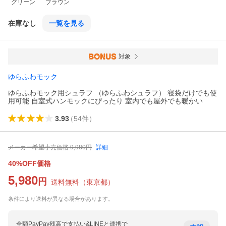
グリーン
ブラウン
在庫なし
一覧を見る
対象
ゆらふわモック
ゆらふわモック用シュラフ （ゆらふわシュラフ） 寝袋だけでも使
用可能 自室式ハンモックにぴったり 室内でも屋外でも暖かい
3.93
（
54
件
）
メーカー希望小売価格
9,980
円
詳細
40%OFF価格
5,980
円
送料無料
（
東京都
）
条件により送料が異なる場合があります。
全額PayPay残高で支払い&LINEと連携で