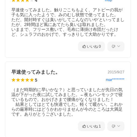
4
mup********
早速使ってみました。触りごこちもよく、アトピーの我が
子も気に入ったようで、みのむし状態で使ってました。

ただ、開封時すぐは臭いがしてこんなの’いや‘といってまし
たが、2時間ほど風にあてたら臭いは取れました。

いままで、フリース敷いて、毛布に薄掛け布団だったけ
ど、シュラフのおかげで、すっきりして大助かりです。
いいね
0
早速使ってみました。
2015/9/27
5
mar********
（まだ時期的に早いかな？）と思っていましたが先日の気
温が下がった夜に試してみました。←夜もハンモックで寝
ているもので。おかげさまで腰痛がなくなりました！

　結果としてはとても快適でした。軽くて暖かい。これか
らの厳寒時にはどうかわかりませんが今のところは大満足
です。ありがとうございました。
いいね
1