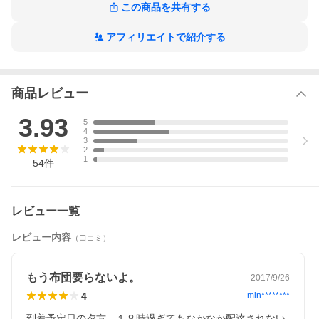
この商品を共有する
アフィリエイトで紹介する
商品レビュー
3.93
5
4
3
2
1
54
件
レビュー一覧
※在庫早見表を必ずご確認ください※
レビュー内容
（口コミ）
もう布団要らないよ。
2017/9/26
4
min********
到着予定日の夕方、１８時過ぎてもなかなか配達されない