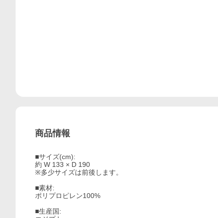
商品情報
■サイズ(cm):
約 W 133 × D 190
※多少サイズは前後します。
■素材:
ポリプロピレン100%
■生産国: