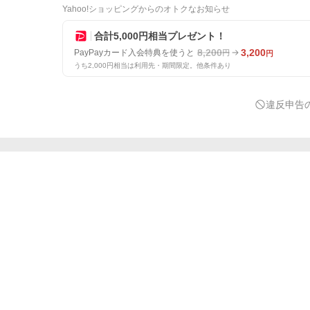
Yahoo!ショッピングからのオトクなお知らせ
合計5,000円相当プレゼント！
8,200
3,200
PayPayカード入会特典を使うと
円
円
うち2,000円相当は利用先・期間限定。他条件あり
違反申告