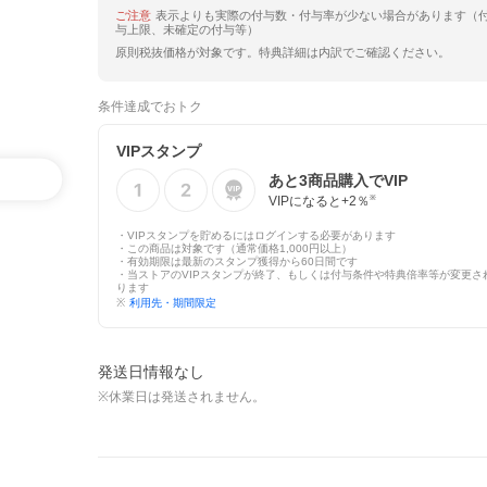
ご注意
表示よりも実際の付与数・付与率が少ない場合があります（
与上限、未確定の付与等）
原則税抜価格が対象です。特典詳細は内訳でご確認ください。
条件達成でおトク
VIPスタンプ
あと
3
商品購入でVIP
VIPになると+
2
％
※
・VIPスタンプを貯めるにはログインする必要があります
・この商品は対象です（通常価格1,000円以上）
・有効期限は最新のスタンプ獲得から60日間です
・当ストアのVIPスタンプが終了、もしくは付与条件や特典倍率等が変更さ
ります
※
利用先・期間限定
発送日情報なし
※休業日は発送されません。