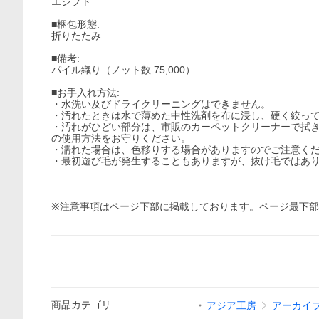
エジプト
■梱包形態:
折りたたみ
■備考:
パイル織り（ノット数 75,000）
■お手入れ方法:
・水洗い及びドライクリーニングはできません。
・汚れたときは水で薄めた中性洗剤を布に浸し、硬く絞っ
・汚れがひどい部分は、市販のカーペットクリーナーで拭
の使用方法をお守りください。
・濡れた場合は、色移りする場合がありますのでご注意く
・最初遊び毛が発生することもありますが、抜け毛ではあ
※注意事項はページ下部に掲載しております。ページ最下
商品
カテゴリ
アジア工房
アーカイ