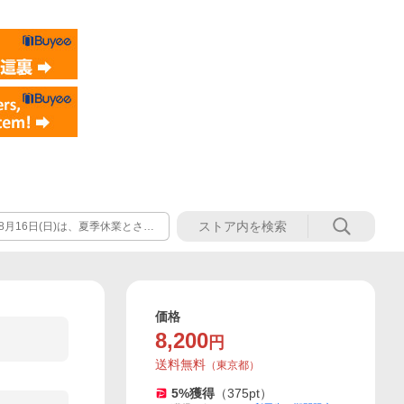
年8月16日(日)は、夏季休業とさせ
年8月17日(月)以降に順次対応
価格
8,200
円
送料無料
（
東京都
）
5
%獲得
（
375
pt）