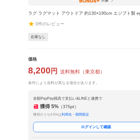
対象
ラグ ラグマット アウトドア 約130×190cm エジプト製 eg
0
件のレビュー
在庫なし
価格
8,200
円
送料無料
（
東京都
）
条件により送料が異なる場合があります。
全額PayPay残高で支払い&LINEと連携で
獲得
5
%
（
375
pt）
獲得のうち4.5%は
利用先・期間限定
ログインして確認