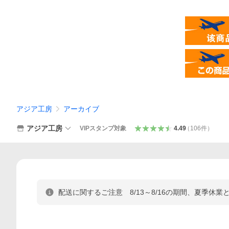
アジア工房
アーカイブ
アジア工房
VIPスタンプ対象
4.49
（
106
件
）
配送に関するご注意 8/13～8/16の期間、夏季休