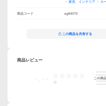
家具、インテリア
カ
商品
コード
eg84070
この商品を共有する
商品
レビュー
5
-.--
4
この
商
3
2
-
件
1