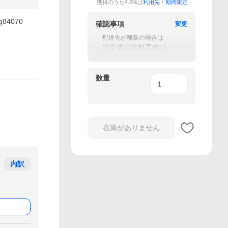
獲得のうち4.5%は
利用先・期間限定
84070
確認事項
変更
配送先が離島の場合は
注文後に送料見積り
数量
在庫がありません
内訳