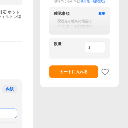
獲得のうち4.5%は
利用先・期間限定
房対応 ホット
確認事項
変更
ウィルトン織
配送先が離島の場合は
注文後に送料見積り
数量
カートに入れる
内訳