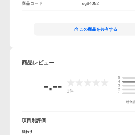
商品
コード
eg84052
この商品を共有する
商品
レビュー
5
-.--
4
3
2
1
件
1
総合
項目別評価
肌触り