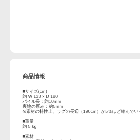
商品情報
■サイズ(cm)
約 W 133 × D 190
パイル長：約10mm
裏地の厚み：約5mm
※素材の特性上、ラグの長辺（190cm）が5％ほど縮んで
■重量
約 5 kg
■素材