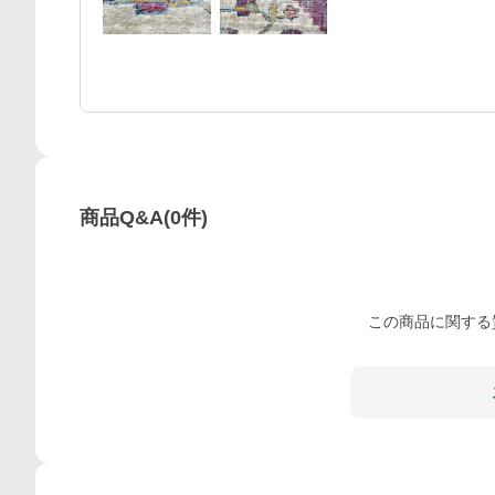
商品Q&A
(
0
件)
この
商品
に関する