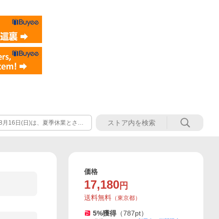
年8月16日(日)は、夏季休業とさせ
年8月17日(月)以降に順次対応
価格
17,180
円
送料無料
（
東京都
）
5
%獲得
（
787
pt）