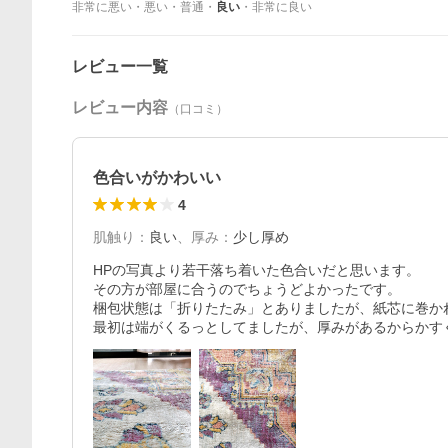
非常に悪い
・
悪い
・
普通
・
良い
・
非常に良い
レビュー一覧
レビュー内容
（口コミ）
色合いがかわいい
4
肌触り
：
良い
、
厚み
：
少し厚め
HPの写真より若干落ち着いた色合いだと思います。

その方が部屋に合うのでちょうどよかったです。

梱包状態は「折りたたみ」とありましたが、紙芯に巻か
最初は端がくるっとしてましたが、厚みがあるからかす