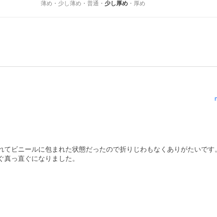
薄め
・
少し薄め
・
普通
・
少し厚め
・
厚め
れてビニールに包まれた状態だったので折りじわもなくありがたいです。
ぐ真っ直ぐになりました。