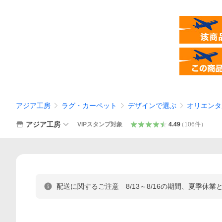
アジア工房
ラグ・カーペット
デザインで選ぶ
オリエンタ
アジア工房
VIPスタンプ対象
4.49
（
106
件
）
配送に関するご注意 8/13～8/16の期間、夏季休