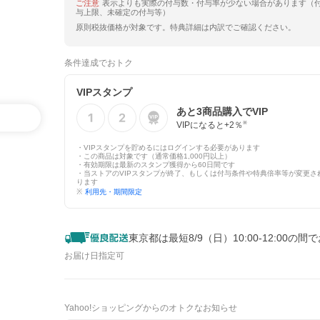
ご注意
表示よりも実際の付与数・付与率が少ない場合があります（
与上限、未確定の付与等）
原則税抜価格が対象です。特典詳細は内訳でご確認ください。
条件達成でおトク
VIPスタンプ
あと
3
商品購入でVIP
VIPになると+
2
％
※
・VIPスタンプを貯めるにはログインする必要があります
・この商品は対象です（通常価格1,000円以上）
・有効期限は最新のスタンプ獲得から60日間です
・当ストアのVIPスタンプが終了、もしくは付与条件や特典倍率等が変更さ
ります
※
利用先・期間限定
東京都は最短8/9（日）10:00-12:00の間
お届け日指定可
Yahoo!ショッピングからのオトクなお知らせ