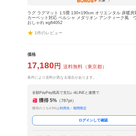
対象
ラグ ラグマット 1.5畳 130×190cm オリエンタル 床暖
カーペット対応 ペルシャ メダリオン アンティーク風 
おしゃれ eg84052
1
件のレビュー
価格
17,180
円
送料無料
（
東京都
）
条件により送料が異なる場合があります。
全額PayPay残高で支払い&LINEと連携で
獲得
5
%
（
787
pt）
獲得のうち4.5%は
利用先・期間限定
ログインして確認