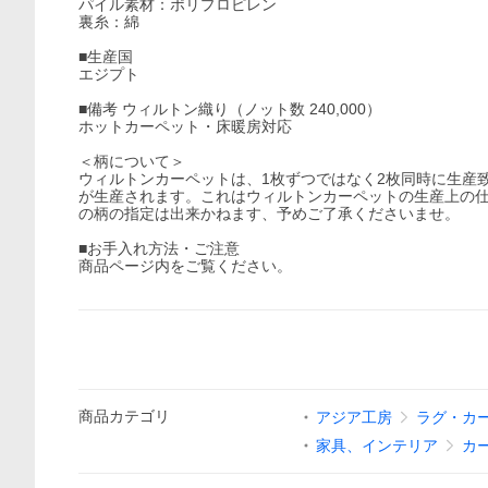
パイル素材：ポリプロピレン
裏糸：綿
■生産国
エジプト
■備考 ウィルトン織り（ノット数 240,000）
ホットカーペット・床暖房対応
＜柄について＞
ウィルトンカーペットは、1枚ずつではなく2枚同時に生産
が生産されます。これはウィルトンカーペットの生産上の仕
の柄の指定は出来かねます、予めご了承くださいませ。
■お手入れ方法・ご注意
商品ページ内をご覧ください。
商品
カテゴリ
アジア工房
ラグ・カ
家具、インテリア
カ