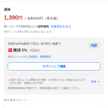
価格
1,390
円
+ 送料
600
円
（
東京都
）
同一ストア3,900円以上で
送料無料
対象商品を見る
条件により送料が異なる場合があります。
全額PayPay残高で支払い&LINEと連携で
内訳
獲得
5
%
（
62
pt）
獲得のうち4.5%は
利用先・期間限定
ログインして確認
ご注意
表示よりも実際の付与数・付与率が少ない場合があります
詳細
（付与上限、未確定の付与等）
原則税抜価格が対象です。特典詳細は内訳でご確認ください。
条件達成でおトク