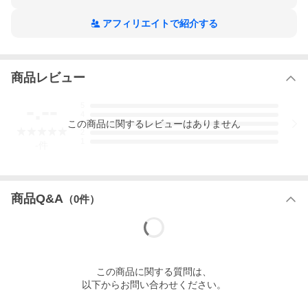
アフィリエイトで紹介する
商品レビュー
-.--
5
4
この
商品
に関するレビューはありません
3
2
1
-
件
▲まだまだある！パームリディ製品はこちら！
商品Q&A
（
0
件）
この
商品
に関する質問は、
以下からお問い合わせください。