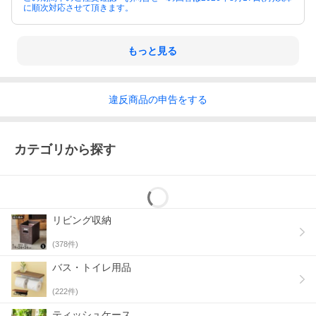
あります。
に順次対応させて頂きます。
生活感が出がちな場所こそ、ちょっとした工夫で一気にオシャレ
に変わります。
毎日の生活に、リゾートの解放感をプラスして。
もっと見る
トイレットペーパーケース一覧へ ＞
パームリディ製品一覧へ ＞
違反
商品の
申告をする
カテゴリから探す
リビング収納
(
378
件)
バス・トイレ用品
(
222
件)
ティッシュケース