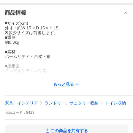
商品情報
■サイズ(cm)
外寸：約W 15 × D 15 × H 15
※多少サイズは前後します。
■重量
約0.3kg
■素材
パームリディ・合皮・布
■原産国
インドネシア・バリ島
■ご注意
もっと見る
※ハンドメイドのためサイズ・形が写真と異なる場合がありま
す。
※大きめのティッシュは入らない場合があります。
※天然素材のため素材特有の色むらや葉っぱのキズが残っている
家具、インテリア
ランドリー、サニタリー収納
トイレ収納
場合があります。
※植物の葉で編まれていますので色が多少異なる場合がありま
商品
コード：
8423
す。
※商品に使われている糊が剥がれやすくなるため、直射日光の当
たる場所や高温多湿の場所を避けてお使いください。
この商品を共有する