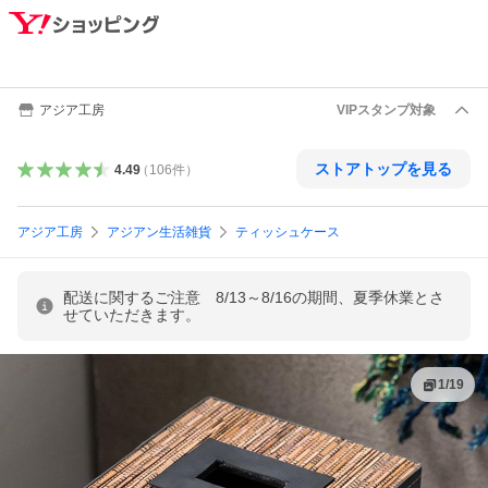
アジア工房
VIPスタンプ対象
ストアトップを見る
4.49
（
106
件
）
アジア工房
アジアン生活雑貨
ティッシュケース
配送に関するご注意 8/13～8/16の期間、夏季休業とさ
せていただきます。
1
/
19