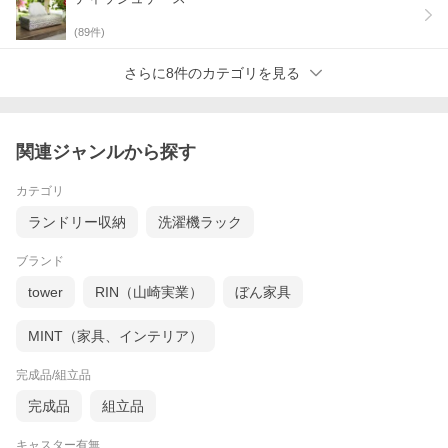
(
89
件)
さらに8件のカテゴリを見る
ヤシの葉の芯を乾燥させて糸で編み込んで作られている「パーム
関連ジャンルから探す
リディ」。
自然の素朴さと優しい風合いが魅力的なインドネシアの天然素材
カテゴリ
です。
ランドリー収納
洗濯機ラック
ブランド
tower
RIN（山崎実業）
ぼん家具
MINT（家具、インテリア）
完成品/組立品
完成品
組立品
キャスター有無