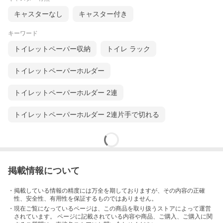
キャスターなし
キャスター付き
キーワード
トイレットペーパー収納
トイレ ラック
トイレットペーパーホルダー
トイレットペーパーホルダー 2連
素材の良さをいかした、シンプルで飽きのこないデザインです。
トイレットペーパーホルダー 2連片手で切れる
掲載情報について
・掲載している情報の精度には万全を期しておりますが、その内容の正確
性、安全性、有用性を保証するものではありません。
・現在ご覧になっているページは、この
商品
を取り扱うストアによって運営
されています。 ページに記載されている内容
や商品、ご購入
、ご購入に関