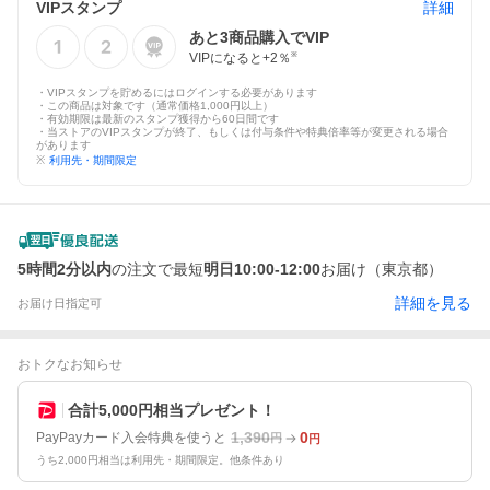
VIPスタンプ
詳細
あと
3
商品購入でVIP
VIPになると+
2
％
※
・VIPスタンプを貯めるにはログインする必要があります
・この商品は対象です（通常価格1,000円以上）
・有効期限は最新のスタンプ獲得から60日間です
・当ストアのVIPスタンプが終了、もしくは付与条件や特典倍率等が変更される場合
があります
※
利用先・期間限定
5時間2分以内
の注文で最短
明日10:00-12:00
お届け（東京都）
詳細を見る
お届け日指定可
おトクなお知らせ
合計5,000円相当プレゼント！
1,390
0
PayPayカード入会特典を使うと
円
円
うち2,000円相当は利用先・期間限定。他条件あり