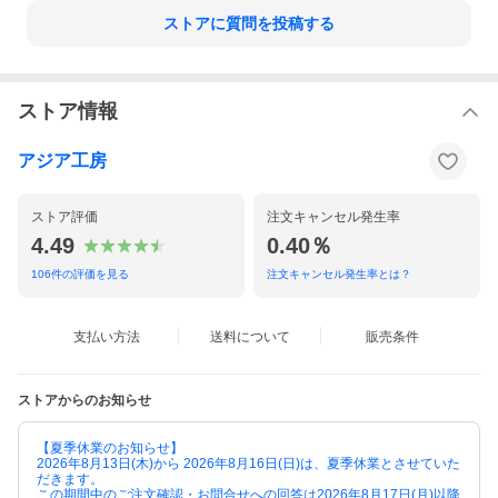
ストアに質問を投稿する
ストア情報
アジア工房
ストア評価
注文キャンセル発生率
4.49
0.40％
生活感を隠して、リゾート感をプラス
106
件の評価を見る
注文キャンセル発生率とは？
パームリディのトイレットペーパーケース
[ スクエア型 ]
支払い方法
送料について
販売条件
トイレットペーパーの上からスポッとかぶせるだけ。
いつもの空間を、バリ島のリゾートホテルやヴィラのように演出
してくれる、インドネシアの天然素材「パームリディ」のトイレ
ットペーパーケース。
ストアからのお知らせ
上品な素材感と落ち着いた色合いが、空間に癒しをプラスしま
す。
【夏季休業のお知らせ】
2026年8月13日(木)から 2026年8月16日(日)は、夏季休業とさせていた
アジアン以外にも、和テイストやナチュラルなお部屋にも馴染む
だきます。
デザインで、シンプルながらも、素材の豊かな風合いが存在感が
この期間中のご注文確認・お問合せへの回答は2026年8月17日(月)以降