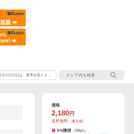
年8月16日(日)は、夏季休業とさせ
年8月17日(月)以降に順次対応
価格
2,180
円
送料無料
（
東京都
）
5
%獲得
（
98
pt）