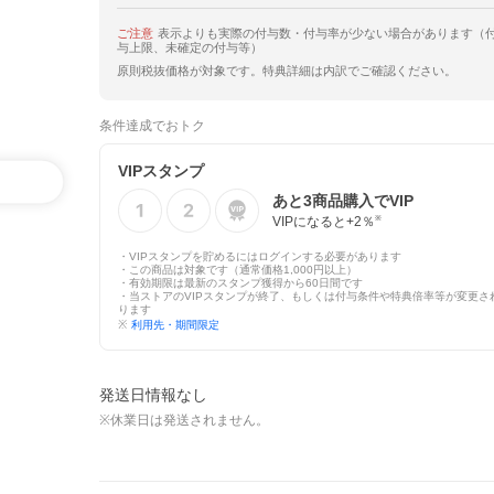
ご注意
表示よりも実際の付与数・付与率が少ない場合があります（
与上限、未確定の付与等）
原則税抜価格が対象です。特典詳細は内訳でご確認ください。
条件達成でおトク
VIPスタンプ
あと
3
商品購入でVIP
VIPになると+
2
％
※
・VIPスタンプを貯めるにはログインする必要があります
・この商品は対象です（通常価格1,000円以上）
・有効期限は最新のスタンプ獲得から60日間です
・当ストアのVIPスタンプが終了、もしくは付与条件や特典倍率等が変更さ
ります
※
利用先・期間限定
発送日情報なし
※休業日は発送されません。