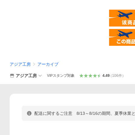
アジア工房
アーカイブ
アジア工房
VIPスタンプ対象
4.49
（
106
件
）
配送に関するご注意 8/13～8/16の期間、夏季休