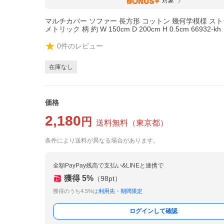
対象
マルチカバー ソファー 長方形 コットン 幾何学模様 スト
メトリック 柄 約 W 150cm D 200cm H 0.5cm 66932-kh
0
件のレビュー
在庫なし
価格
2,180
円
送料無料
（
東京都
）
条件により送料が異なる場合があります。
全額PayPay残高で支払い&LINEと連携で
獲得
5
%
（
98
pt）
獲得のうち4.5%は
利用先・期間限定
ログインして確認