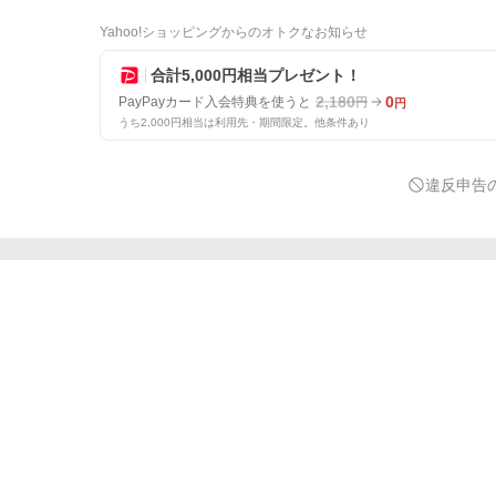
Yahoo!ショッピングからのオトクなお知らせ
合計5,000円相当プレゼント！
2,180
0
PayPayカード入会特典を使うと
円
円
うち2,000円相当は利用先・期間限定。他条件あり
違反申告