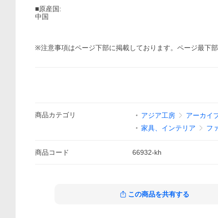
■原産国:
中国
※注意事項はページ下部に掲載しております。ページ最下
商品
カテゴリ
アジア工房
アーカイ
家具、インテリア
フ
商品
コード
66932-kh
この商品を共有する