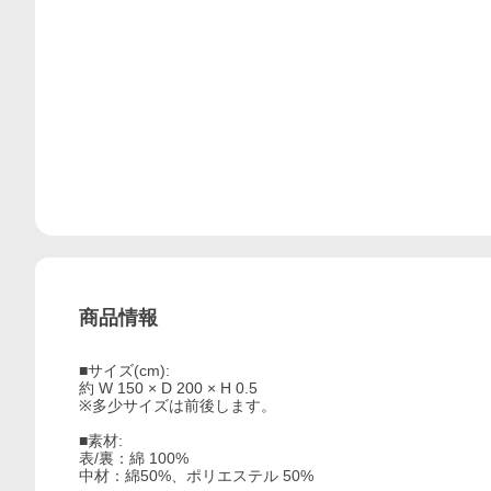
商品情報
■サイズ(cm):
約 W 150 × D 200 × H 0.5
※多少サイズは前後します。
■素材:
表/裏：綿 100%
中材：綿50%、ポリエステル 50%