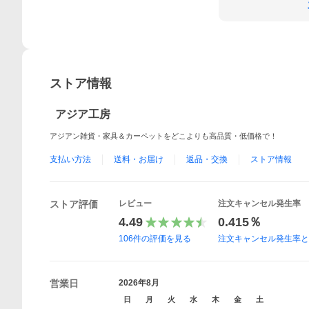
ストア情報
アジア工房
アジアン雑貨・家具＆カーペットをどこよりも高品質・低価格で！
支払い方法
送料・お届け
返品・交換
ストア情報
ストア評価
レビュー
注文キャンセル発生率
4.49
0.415％
106
件の評価を見る
注文キャンセル発生率
営業日
2026年8月
日
月
火
水
木
金
土