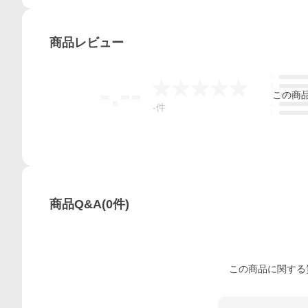
商品
レビュー
5
-.--
4
この
商
3
2
-
件
1
商品Q&A
(
0
件)
この
商品
に関する