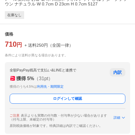
ウン ナチュラル W 0.7cm D 23cm H 0.7cm 5127
在庫なし
価格
710
円
+ 送料
250
円
（
全国一律
）
条件により送料が異なる場合があります。
全額PayPay残高で支払い&LINEと連携で
内訳
獲得
5
%
（
31
pt）
獲得のうち4.5%は
利用先・期間限定
ログインして確認
ご注意
表示よりも実際の付与数・付与率が少ない場合があります
詳細
（付与上限、未確定の付与等）
原則税抜価格が対象です。特典詳細は内訳でご確認ください。