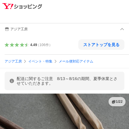
アジア工房
ストアトップを見る
4.49
（
106
件
）
アジア工房
イベント・特集
メール便対応アイテム
配送に関するご注意 8/13～8/16の期間、夏季休業とさ
せていただきます。
1
/
22