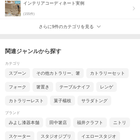
インテリアコーディネート実例
(
155
件)
さらに9件のカテゴリを見る
毎日使うものだからこだわりを
世界3大銘木のひとつでもあるウォルナットのお箸。
天然無垢材ならではの美しい木目と温もりはもちろん、どこかア
ジアンリゾートのエッセンスも感じられるデザイン。
シンプルなデザインなので、あらゆる食器やお料理とも相性が良
関連ジャンルから探す
く、普段の食卓をより魅力的に惹きたててくれます。
＞ お箸をもっと見る
カテゴリ
スプーン
その他カトラリー、箸
カトラリーセット
フォーク
箸置き
テーブルナイフ
レンゲ
カトラリーレスト
菓子楊枝
サラダトング
ブランド
みよし漆器本舗
田中箸店
福井クラフト
ニトリ
スケーター
スタジオジブリ
イエロースタジオ