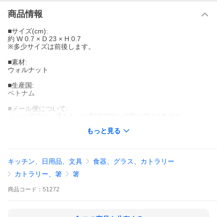
商品情報
■サイズ(cm):
約 W 0.7 × D 23 × H 0.7
※多少サイズは前後します。
■素材:
ウォルナット
■生産国:
ベトナム
■メール便について:
メール便での一通あたりの配送可能な個数は最大5本です。
それ以上は宅配便でお届けします。
もっと見る
※注意事項はページ下部に掲載しております。ページ最下部まで
ご確認お願いいたします。
キッチン、日用品、文具
食器、グラス、カトラリー
カトラリー、箸
箸
商品
コード：
51272