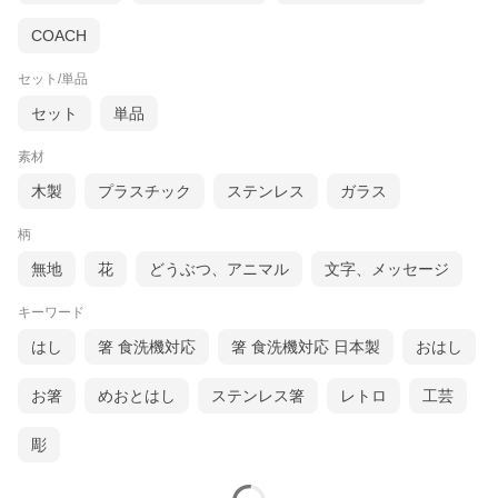
COACH
セット/単品
セット
単品
素材
木製
プラスチック
ステンレス
ガラス
ダークブラウンで高級感のあるウォルナットを使用。
木目の美しさはもちろん、硬く粘りのある丈夫な材質かつ軽くて
扱いやすい優れた木材です。
柄
無地
花
どうぶつ、アニマル
文字、メッセージ
キーワード
はし
箸 食洗機対応
箸 食洗機対応 日本製
おはし
お箸
めおとはし
ステンレス箸
レトロ
工芸
彫