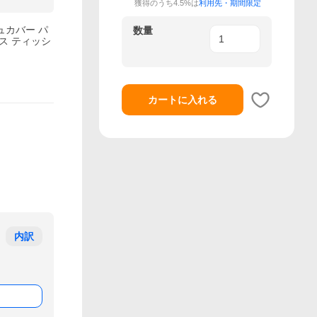
獲得のうち4.5%は
利用先・期間限定
ュカバー パ
数量
ス ティッシ
カートに入れる
内訳