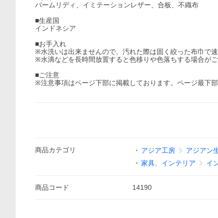
パームリディ、イミテーションレザー、合板、不織布
■生産国
インドネシア
■お手入れ
※水洗いは出来ませんので、汚れた際は固く絞った布巾で
※水滴などを長時間放置すると色移りや色落ちする場合が
■ご注意
※注意事項はページ下部に掲載しております。ページ最下
商品
カテゴリ
アジア工房
アジアン
家具、インテリア
イ
商品
コード
14190