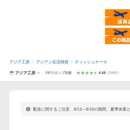
アジア工房
アジアン生活雑貨
ティッシュケース
アジア工房
VIPスタンプ対象
4.49
（
106
件
）
配送に関するご注意 8/13～8/16の期間、夏季休