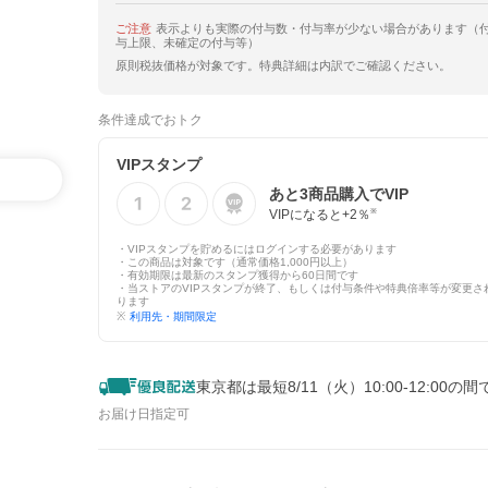
ご注意
表示よりも実際の付与数・付与率が少ない場合があります（
与上限、未確定の付与等）
原則税抜価格が対象です。特典詳細は内訳でご確認ください。
条件達成でおトク
VIPスタンプ
あと
3
商品購入でVIP
VIPになると+
2
％
※
・VIPスタンプを貯めるにはログインする必要があります
・この商品は対象です（通常価格1,000円以上）
・有効期限は最新のスタンプ獲得から60日間です
・当ストアのVIPスタンプが終了、もしくは付与条件や特典倍率等が変更さ
ります
※
利用先・期間限定
東京都は最短8/11（火）10:00-12:00の
お届け日指定可