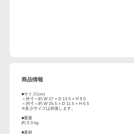
商品情報
■サイズ(cm)
＜外寸＞約 W 27 × D 13.5 × H 9.5
＜内寸＞約 W 25.5 × D 11.5 × H 6.5
※多少サイズは前後します。
■重量
約 0.3 kg
■素材