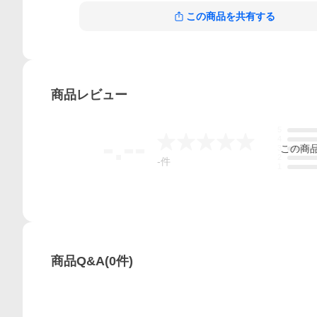
この商品を共有する
商品
レビュー
5
-.--
4
この
商
3
2
-
件
1
商品Q&A
(
0
件)