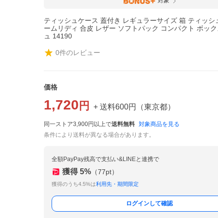
対象
ティッシュケース 蓋付き レギュラーサイズ 箱 ティッシ
ームリディ 合皮 レザー ソフトパック コンパクト ボック
ュ 14190
0
件のレビュー
価格
1,720
円
+ 送料
600
円
（
東京都
）
同一ストア3,900円以上で
送料無料
対象商品を見る
条件により送料が異なる場合があります。
全額PayPay残高で支払い&LINEと連携で
獲得
5
%
（
77
pt）
獲得のうち4.5%は
利用先・期間限定
ログインして確認