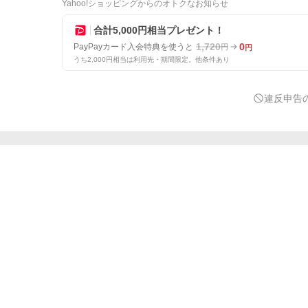
Yahoo!ショッピングからのオトクなお知らせ
合計5,000円相当プレゼント！
1,720
0
PayPayカード入会特典を使うと
円
円
うち2,000円相当は利用先・期間限定。他条件あり
違反申告