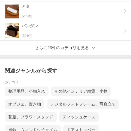
アタ
(
205
件)
パンダン
(
104
件)
ゴミ箱もインテリアのひとつに
さらに23件のカテゴリを見る
パームリディ×フェイクレザーの
ダストボックス［ 長方形 ］
中にセットしたビニール袋が外側から見えない、当店人気のごみ
箱シリーズ。
関連ジャンルから探す
日常の生活感をうまく隠して、サロンやスパ、リゾートホテルの
ような空間に。
カテゴリ
天然素材の優しい雰囲気と、アクセントになる異素材MIXが魅
力。
整理用品、小物入れ
その他インテリア雑貨、小物
「パームリディ」はインドネシアならではの素材で、上品な質感
と落ち着いた色合いが、お部屋に癒しをプラスします。
オブジェ、置き物
デジタルフォトフレーム、写真立て
ダークブラウンのフェイクレザーの組み合わせにより、モダンで
洗練された印象に。
生活感を感じさせるビニール袋が見えないので
花瓶、フラワースタンド
ティッシュケース
お部屋の雰囲気を壊すことなくお使いいただけます。
デスクやドレッサー周り、リビングなどで、リゾート感満載のイ
ンテリアアイテムとして活躍してくれます。
風鈴、ウィンドウチャイム
ドアストッパー