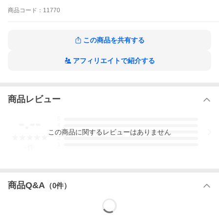
す。
商品
コード：
11770
※ハンドメイドの為商品によってがたつきがある場合がありま
す。
※天然素材のため素材特有の色むらや葉っぱのキズが残っている
場合があります。
この商品を共有する
※植物の葉で編まれていますので色が多少異なる場合がありま
す。
アフィリエイトで紹介する
商品レビュー
-.--
5
4
この
商品
に関するレビューはありません
3
2
1
-
件
商品Q&A
（
0
件）