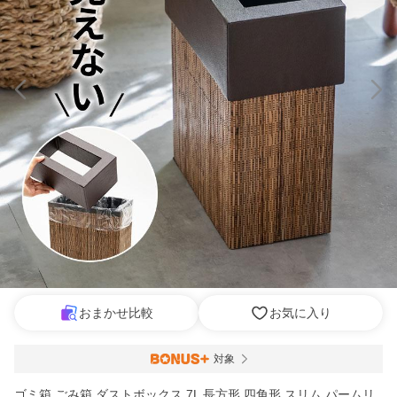
おまかせ比較
お気に入り
対象
ゴミ箱 ごみ箱 ダストボックス 7L 長方形 四角形 スリム パームリ