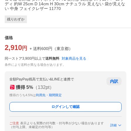
ディ 約W 25cm D 14cm H 30cm ナチュラル 見えない 袋が見えな
い 中身 フェイクレザー 11770
残りわずか
価格
2,910
円
+ 送料
600
円
（
東京都
）
同一ストア3,900円以上で
送料無料
対象商品を見る
条件により送料が異なる場合があります。
全額PayPay残高で支払い&LINEと連携で
内訳
獲得
5
%
（
132
pt）
獲得のうち4.5%は
利用先・期間限定
ログインして確認
ご注意
表示よりも実際の付与数・付与率が少ない場合があります
詳細
（付与上限、未確定の付与等）