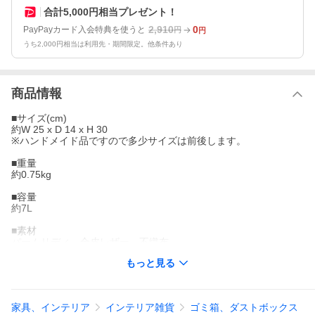
合計5,000円相当プレゼント！
2,910
0
PayPayカード入会特典を使うと
円
円
うち2,000円相当は利用先・期間限定。他条件あり
商品情報
■サイズ(cm)
約W 25 x D 14 x H 30
※ハンドメイド品ですので多少サイズは前後します。
■重量
約0.75kg
■容量
約7L
■素材
パームリディ、合皮レザー、不織布
もっと見る
■原産国
インドネシア・バリ島
■ご注意：
家具、インテリア
インテリア雑貨
ゴミ箱、ダストボックス
※ハンドメイドのためサイズ・形が写真と異なる場合がありま