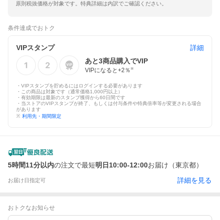
原則税抜価格が対象です。特典詳細は内訳でご確認ください。
条件達成でおトク
VIPスタンプ
詳細
あと
3
商品購入でVIP
VIPになると+
2
％
※
・VIPスタンプを貯めるにはログインする必要があります
・この商品は対象です（通常価格1,000円以上）
・有効期限は最新のスタンプ獲得から60日間です
・当ストアのVIPスタンプが終了、もしくは付与条件や特典倍率等が変更される場合
があります
※
利用先・期間限定
5時間11分以内
の注文で最短
明日10:00-12:00
お届け（東京都）
詳細を見る
お届け日指定可
おトクなお知らせ