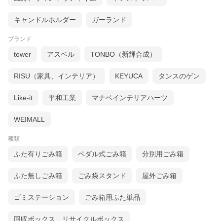
デザインは長方形・
正方形
・
丸型
の全3タイプ。
置く場所やお好みに合わせてお選びください。
キャンドルホルダー
ガーランド
中のごみ袋が見えないごみ箱シリーズ一覧へ ＞
ブランド
パームリディ製品一覧へ ＞
tower
アスベル
TONBO（新輝合成）
RISU（家具、インテリア）
KEYUCA
タンスのゲン
Like-it
平和工業
マナベインテリアハーツ
WEIMALL
種類
ふた有りごみ箱
ペダル式ごみ箱
分別用ごみ箱
ふた無しごみ箱
ごみ袋スタンド
屋外ごみ箱
ゴミステーション
ごみ箱用ふた単品
回収ボックス、リサイクルボックス