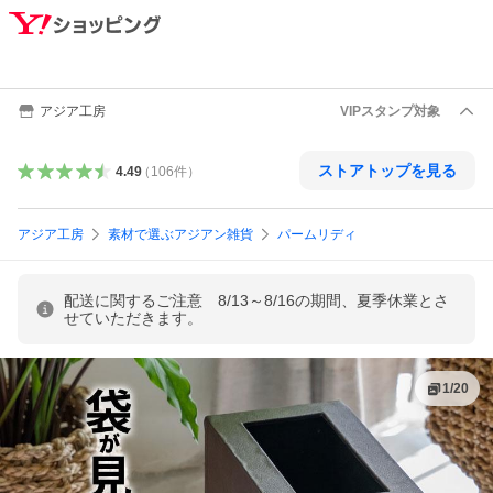
アジア工房
VIPスタンプ対象
ストアトップを見る
4.49
（
106
件
）
アジア工房
素材で選ぶアジアン雑貨
パームリディ
配送に関するご注意 8/13～8/16の期間、夏季休業とさ
せていただきます。
1
/
20