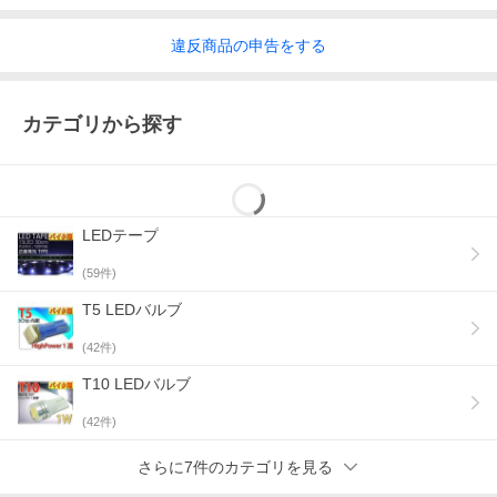
違反
商品の
申告をする
カテゴリから探す
LEDテープ
(
59
件)
T5 LEDバルブ
(
42
件)
T10 LEDバルブ
(
42
件)
さらに7件のカテゴリを見る