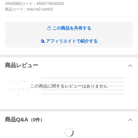
JAN/ISBNコード：
4589779630282
商品
コード：
max-m2-cam01
この商品を共有する
アフィリエイトで紹介する
商品レビュー
-.--
5
4
この
商品
に関するレビューはありません
3
2
1
-
件
商品Q&A
（
0
件）