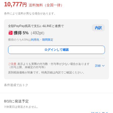
10,777
円
送料無料
（
全国一律
）
条件により送料が異なる場合があります。
全額PayPay残高で支払い&LINEと連携で
内訳
獲得
5
%
（
492
pt）
獲得のうち4.5%は
利用先・期間限定
ログインして確認
ご注意
表示よりも実際の付与数・付与率が少ない場合があります
詳細
（付与上限、未確定の付与等）
原則税抜価格が対象です。特典詳細は内訳でご確認ください。
条件達成でおトク
8/10に発送予定
※休業日は発送されません。