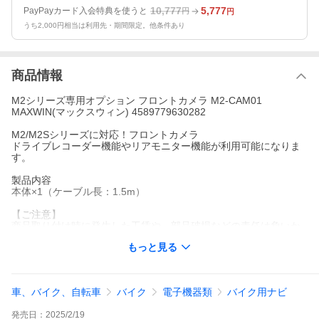
10,777
5,777
PayPayカード入会特典を使うと
円
円
うち2,000円相当は利用先・期間限定。他条件あり
商品情報
M2シリーズ専用オプション フロントカメラ M2-CAM01
MAXWIN(マックスウィン) 4589779630282
M2/M2Sシリーズに対応！フロントカメラ
ドライブレコーダー機能やリアモニター機能が利用可能になりま
す。
製品内容
本体×1（ケーブル長：1.5m）
【ご注意】
商品取り付け時に発生した工賃や、部品破損などの責任は負いか
ねますのでご了承下さい。
もっと見る
製品保証は1年ございます。
1年以内に、商品が加工されていない状態で商品の動作不良などが
あった場合、部品交換・補修などの対応をさせて頂きます。
車、バイク、自転車
バイク
電子機器類
バイク用ナビ
発売日：
2025/2/19