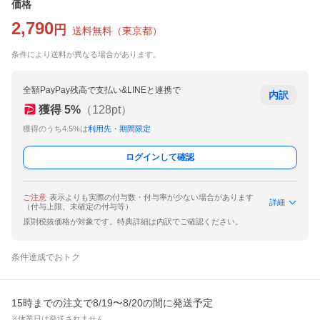
価格
2,790
円
送料無料
（
東京都
）
条件により送料が異なる場合があります。
全額PayPay残高で支払い&LINEと連携で
内訳
獲得
5
%
（
128
pt）
獲得のうち4.5%は
利用先・期間限定
ログインして確認
ご注意
表示よりも実際の付与数・付与率が少ない場合があります
詳細
（付与上限、未確定の付与等）
原則税抜価格が対象です。特典詳細は内訳でご確認ください。
条件達成でおトク
15時までの注文で8/19〜8/20の間に発送予定
※休業日は発送されません。