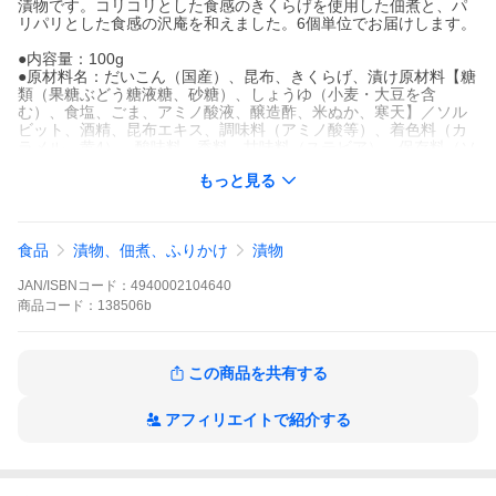
漬物です。コリコリとした食感のきくらげを使用した佃煮と、パ
リパリとした食感の沢庵を和えました。6個単位でお届けします。
●内容量：100g
●原材料名：だいこん（国産）、昆布、きくらげ、漬け原材料【糖
類（果糖ぶどう糖液糖、砂糖）、しょうゆ（小麦・大豆を含
む）、食塩、ごま、アミノ酸液、醸造酢、米ぬか、寒天】／ソル
ビット、酒精、昆布エキス、調味料（アミノ酸等）、着色料（カ
ラメル、黄4）、酸味料、香料、甘味料（ステビア）、保存料（ソ
ルビン酸Ｋ）、増粘剤（キサンタン）
もっと見る
●栄養成分表示（100gあたり）：熱量106kcal、たんぱく質1.9g、
脂質1.1g、炭水化物22.1g、食塩相当量4.3g（推定値）
●アレルゲン（推奨表示品目含む）：小麦、ごま、大豆
食品
漬物、佃煮、ふりかけ
漬物
JAN/ISBNコード：
4940002104640
商品
コード：
138506b
この商品を共有する
アフィリエイトで紹介する