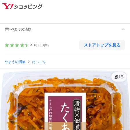
やまうの漬物
ストアトップを見る
4.70
（
10
件
）
やまうの漬物
だいこん
1
/
3