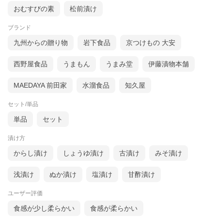
おむすびの素
松前漬け
ブランド
九州からの贈り物
岩下食品
京つけもの 大安
西野屋食品
うまもん
うまみ堂
伊藤漬物本舗
MAEDAYA 前田家
水溜食品
知久屋
セット/単品
単品
セット
漬け方
からし漬け
しょうゆ漬け
古漬け
みそ漬け
浅漬け
ぬか漬け
塩漬け
甘酢漬け
ユーザー評価
食感が少し柔らかい
食感が柔らかい