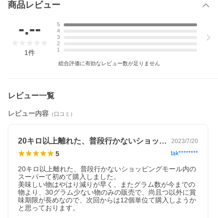
商品レビュー
-.--
5
4
3
2
1
1
件
総合評価に有効なレビュー数が足りません
レビュー一覧
レビュー内容
（口コミ）
20キロ以上離れた、普段行かないショッ…
2023/7/20
5
tak********
20キロ以上離れた、普段行かないショッピングモール内の
スーパーて初めて購入しました。

美味しい物はやはり減りが早く、またグラム数が今までの
物より、30グラム少ない物のみの販売で、尚且つ以外に賞
味期限が長めなので、次回からは12個単位て購入しようか
と思っております。
