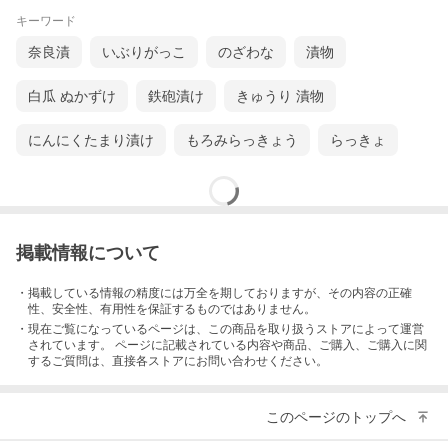
キーワード
奈良漬
いぶりがっこ
のざわな
漬物
白瓜 ぬかずけ
鉄砲漬け
きゅうり 漬物
にんにくたまり漬け
もろみらっきょう
らっきょ
掲載情報について
・掲載している情報の精度には万全を期しておりますが、その内容の正確
性、安全性、有用性を保証するものではありません。
・現在ご覧になっているページは、この
商品
を取り扱うストアによって運営
されています。 ページに記載されている内容
や商品、ご購入
、ご購入に関
するご質問は、直接各ストアにお問い合わせください。
このページのトップへ