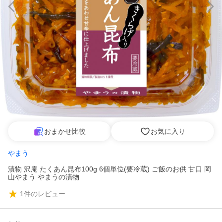
おまかせ比較
お気に入り
やまう
漬物 沢庵 たくあん昆布100g 6個単位(要冷蔵) ご飯のお供 甘口 岡
山やまう やまうの漬物
1
件のレビュー