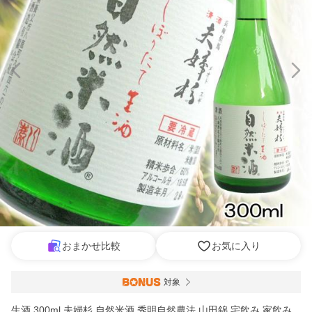
おまかせ比較
お気に入り
対象
生酒 300ml 夫婦杉 自然米酒 秀明自然農法 山田錦 宅飲み 家飲み