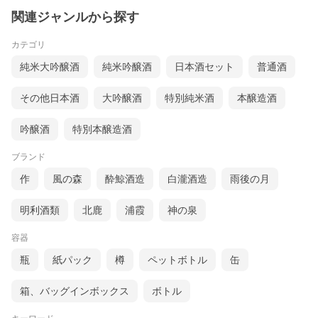
関連ジャンルから探す
カテゴリ
純米大吟醸酒
純米吟醸酒
日本酒セット
普通酒
その他日本酒
大吟醸酒
特別純米酒
本醸造酒
吟醸酒
特別本醸造酒
ブランド
作
風の森
酔鯨酒造
白瀧酒造
雨後の月
明利酒類
北鹿
浦霞
神の泉
容器
瓶
紙パック
樽
ペットボトル
缶
箱、バッグインボックス
ボトル