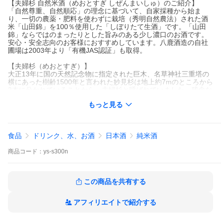
【夫婦杉 自然米酒（めおとすぎ しぜんまいしゅ）のご紹介】
「自然尊重、自然順応」の理念に基づいて、自家採種から始ま
り、一切の農薬・肥料を使わずに栽培（秀明自然農法）された酒
米「山田錦」を100％使用した「しぼりたて生酒」です。「山田
錦」ならではのまったりとした旨みのある少し濃口のお酒です。
安心・安全志向のお客様におすすめしています。八鹿酒造の自社
圃場は2003年より「有機JAS認証」も取得。
【夫婦杉（めおとすぎ）】
大正13年に国の天然記念物に指定された巨木、名草神社三重塔の
横にあった樹齢1500年と言われた妙見杉は地上約7mのところから
2本に分かれていることから、夫婦杉と呼ばれていました。残念な
がら、平成3年の台風で倒木しましたが、八鹿酒造の銘柄「夫婦
もっと見る
杉」はその名をいただいたものです。
・品名：夫婦杉 自然米酒「しぼりたて生原酒」
・原材料名：米（国産）、米こうじ（国産米）
食品
ドリンク、水、お酒
日本酒
純米酒
・アルコール分：18.5度
・精米歩合：60％
商品
コード：
ys-s300n
・内容量：300ml
・販売者：八鹿酒造有限会社（養父市）
※20歳以上の年齢である事を確認できない場合は酒類を販売しま
この商品を共有する
せん。
アフィリエイトで紹介する