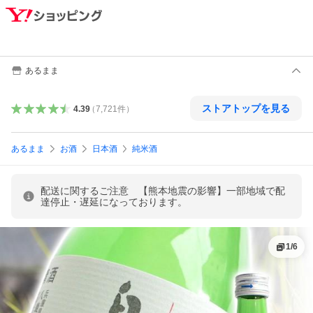
あるまま
ストアトップを見る
4.39
（
7,721
件
）
あるまま
お酒
日本酒
純米酒
配送に関するご注意 【熊本地震の影響】一部地域で配
達停止・遅延になっております。
1
/
6