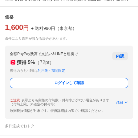
価格
1,600
円
+ 送料
990
円
（
東京都
）
条件により送料が異なる場合があります。
全額PayPay残高で支払い&LINEと連携で
内訳
獲得
5
%
（
72
pt）
獲得のうち4.5%は
利用先・期間限定
ログインして確認
ご注意
表示よりも実際の付与数・付与率が少ない場合があります
詳細
（付与上限、未確定の付与等）
原則税抜価格が対象です。特典詳細は内訳でご確認ください。
条件達成でおトク