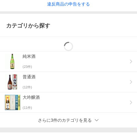
違反
商品の
申告をする
カテゴリから探す
純米酒
(
23
件)
普通酒
(
12
件)
大吟醸酒
(
11
件)
さらに3件のカテゴリを見る