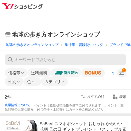
地球の歩き方オンラインショップ
地球の歩き方オンラインショップ
旅行用・普段使いバッグ
ブランドで選
1
価格帯
送料無料
すべての条
性別
色
カテゴリ
2
件
おすすめ順
表示
表示情報について
｜ポイントは原則税抜価格を基準に付与されます｜ポイント・支
払額等の正確な情報（付与条件・上限等）はカートをご確認ください
SoBoVi スマホポシェット おしゃれ かわいい
花柄 母の日 ギフト プレゼント サステナブル素