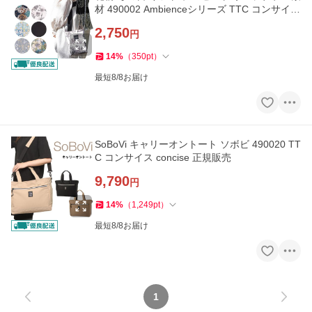
材 490002 Ambienceシリーズ TTC コンサイス
ソボヴィ ソボビ
2,750
円
14
%
（
350
pt
）
最短8/8お届け
SoBoVi キャリーオントート ソボビ 490020 TT
C コンサイス concise 正規販売
9,790
円
14
%
（
1,249
pt
）
最短8/8お届け
1