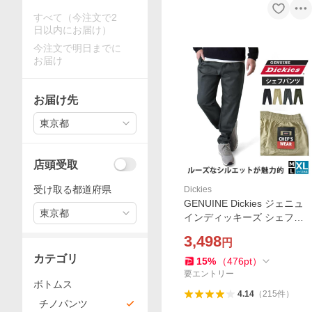
すべて（今注文で2
日以内にお届け）
今注文で明日までに
お届け
お届け先
東京都
店頭受取
受け取る都道府県
Dickies
GENUINE Dickies ジェニュ
東京都
インディッキーズ シェフパ
ンツ ワイドパンツ ルーズ チ
3,498
円
ノパン セール 爆買
カテゴリ
15
%
（
476
pt
）
要エントリー
ボトムス
4.14
（
215
件
）
チノパンツ