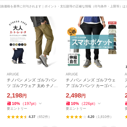
税抜価格を基準に付与されます｜ポイント・支払額等の正確な情報（付与条件・上限等）は
ARUGE
ARUGE
チノパン メンズ ゴルフパン
チノパン メンズ ゴルフウェ
ツ ゴルフウェア 太め チノパ
ア ゴルフパンツ カーゴパン
ンツ シニア ストレッチ ワイ
ツ Wポケット 伸縮 ストレッ
2,198
2,498
円
円
ド 股上深め イージーパンツ
チ イージー パンツ スキニー
介護 通院 運動 敬老の日 セー
スマホポケット セール 爆買
10
%
（
197
pt
）
10
%
（
226
pt
）
ル 爆買
要エントリー
要エントリー
4.37
（
652
件
）
4.20
（
1,810
件
）