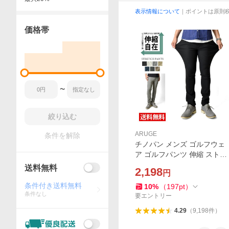
表示情報について
｜ポイントは原則
価格帯
〜
絞り込む
ARUGE
条件を解除
チノパン メンズ ゴルフウェ
ア ゴルフパンツ 伸縮 ストレ
ッチ イージーパンツ スキニ
送料無料
2,198
円
ー セール 大きいサイズ ボト
ムス ジョガーパンツ スマホ
条件付き送料無料
10
%
（
197
pt
）
条件なし
ポケット 爆買
要エントリー
4.29
（
9,198
件
）