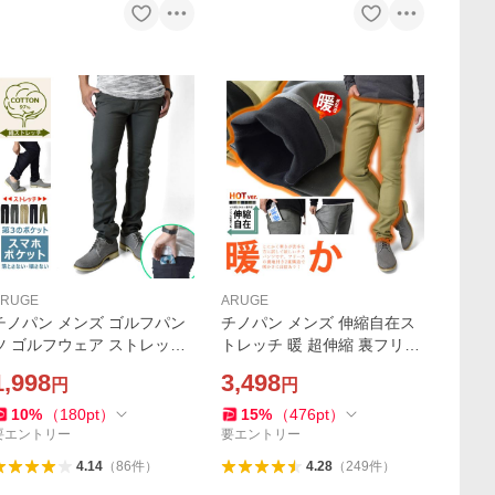
ARUGE
ARUGE
チノパン メンズ ゴルフパン
チノパン メンズ 伸縮自在ス
ツ ゴルフウェア ストレッチ
トレッチ 暖 超伸縮 裏フリー
伸縮 スリム チノパンツ ワー
ス 裏起毛パンツ 防寒パンツ
1,998
3,498
円
円
クパンツ スマホポケット ス
冬 ズボン イージーパンツ ス
マポケ セール 爆買
マホポケット セール 爆買
10
%
（
180
pt
）
15
%
（
476
pt
）
要エントリー
要エントリー
4.14
（
86
件
）
4.28
（
249
件
）