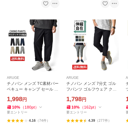
ARUGE
ARUGE
チノパン メンズ TC素材バー
チノパン メンズ 7分丈 ゴル
ベキュー キャンプ セール m
フパンツ ゴルフウェア クロ
ens 爆買
ップドパンツ 伸縮 ストレッ
1,998
1,798
円
円
チ イージーパンツ スキニー
セール ボトムス スマホポケ
10
%
（
180
pt
）
10
%
（
162
pt
）
ット 爆買
要エントリー
要エントリー
4.16
（
74
件
）
4.39
（
277
件
）