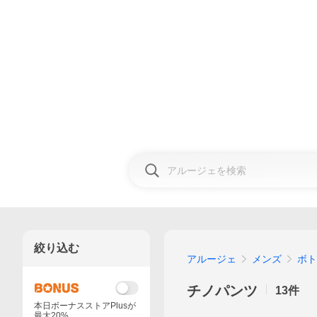
絞り込む
アルージェ
メンズ
ボト
チノパンツ
13
件
本日ボーナスストアPlusが
最大20%