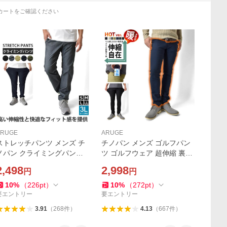
カートをご確認ください
ARUGE
ARUGE
ストレッチパンツ メンズ チ
チノパン メンズ ゴルフパン
ノパン クライミングパンツ
ツ ゴルフウェア 超伸縮 裏起
ガゼットクロッチ テーパー
毛パンツ ハイテンションス
2,498
2,998
円
円
ド アウトドア ハイキング 軽
トレッチ 伸縮自在ストレッ
登山 ウォーキング セール 爆
チ スマホポケット付 イージ
10
%
（
226
pt
）
10
%
（
272
pt
）
買
ーパンツ セール 爆買
要エントリー
要エントリー
3.91
（
268
件
）
4.13
（
667
件
）