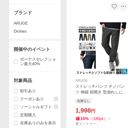
ブランド
ARUGE
Dickies
開催中のイベント
ボーナスセレクショ
ン最大40%
対象商品
ARUGE
ストレッチパンツ チノパン
割引あり
ツ 伸縮 前開き 型崩れしにく
い ポリウレタン不使用 セー
クーポンあり
在庫なし
ル mens 爆買
ソーシャルギフト
1,998
円
定期購入
10
%
（
180
pt
）
在庫ありのみを表示
要エントリー