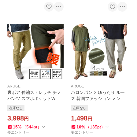
ARUGE
ARUGE
裏ボア 伸縮ストレッチ チノ
ハロンパンツ ゆったり ルー
パンツ スマホポケットW シ
ズ 韓国ファッション メンズ
ャギーフリース スマートカ
mens 爆買
在庫なし
在庫なし
ーゴ 暖 防寒 保温 冬パンツ
セール 爆買
3,998
1,498
円
円
15
%
（
544
pt
）
10
%
（
135
pt
）
要エントリー
要エントリー