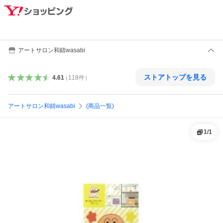
アートサロン和錆wasabi
ストアトップを見る
4.61
（
118
件
）
アートサロン和錆wasabi
(商品一覧)
1
/
1