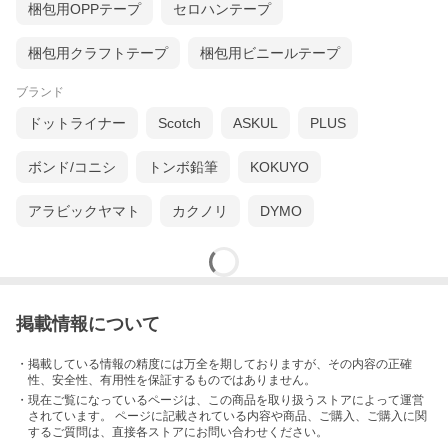
梱包用OPPテープ
セロハンテープ
梱包用クラフトテープ
梱包用ビニールテープ
ブランド
ドットライナー
Scotch
ASKUL
PLUS
ボンド/コニシ
トンボ鉛筆
KOKUYO
アラビックヤマト
カクノリ
DYMO
掲載情報について
・掲載している情報の精度には万全を期しておりますが、その内容の正確
性、安全性、有用性を保証するものではありません。
・現在ご覧になっているページは、この
商品
を取り扱うストアによって運営
されています。 ページに記載されている内容
や商品、ご購入
、ご購入に関
するご質問は、直接各ストアにお問い合わせください。