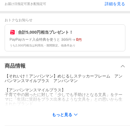
詳細を見る
お届け日指定可
置き配指定可
おトクなお知らせ
合計5,000円相当プレゼント！
305
0
PayPayカード入会特典を使うと
円
円
うち2,000円相当は利用先・期間限定。他条件あり
商品情報
【それいけ！アンパンマン】めじるしステッカーフレーム アン
パンマンスマイルプラス アンパンマン
【アンパンマンスマイルプラス】
子育て中の困ったに対して「少しでも手助けとなる文具」をテー
マに「生活に笑顔をプラス出来るような文具を」との思いから生
まれたブランド
もっと見る