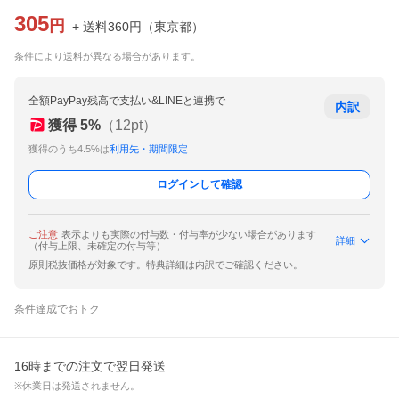
305
円
+ 送料
360
円
（
東京都
）
条件により送料が異なる場合があります。
全額PayPay残高で支払い&LINEと連携で
内訳
獲得
5
%
（
12
pt）
獲得のうち4.5%は
利用先・期間限定
ログインして確認
ご注意
表示よりも実際の付与数・付与率が少ない場合があります
詳細
（付与上限、未確定の付与等）
原則税抜価格が対象です。特典詳細は内訳でご確認ください。
条件達成でおトク
16時までの注文で翌日発送
※休業日は発送されません。