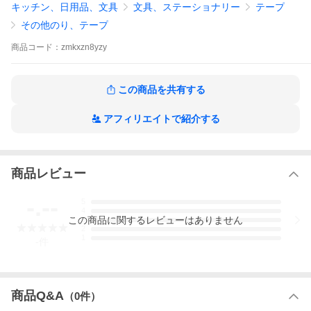
キッチン、日用品、文具
文具、ステーショナリー
テープ
その他のり、テープ
商品
コード：
zmkxzn8yzy
この商品を共有する
アフィリエイトで紹介する
商品レビュー
-.--
5
4
この
商品
に関するレビューはありません
3
2
1
-
件
商品Q&A
（
0
件）