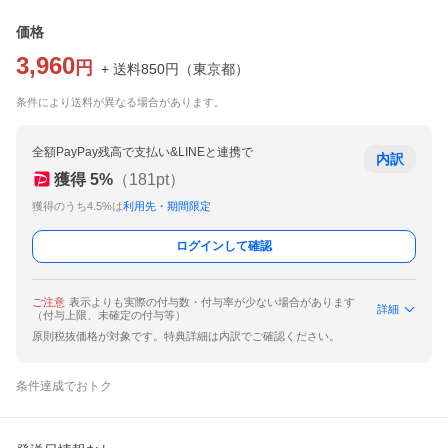
価格
3,960
円
+ 送料
850
円
（
東京都
）
条件により送料が異なる場合があります。
全額PayPay残高で支払い&LINEと連携で
内訳
獲得
5
%
（
181
pt）
獲得のうち4.5%は
利用先・期間限定
ログインして確認
ご注意
表示よりも実際の付与数・付与率が少ない場合があります
詳細
（付与上限、未確定の付与等）
原則税抜価格が対象です。特典詳細は内訳でご確認ください。
条件達成でおトク