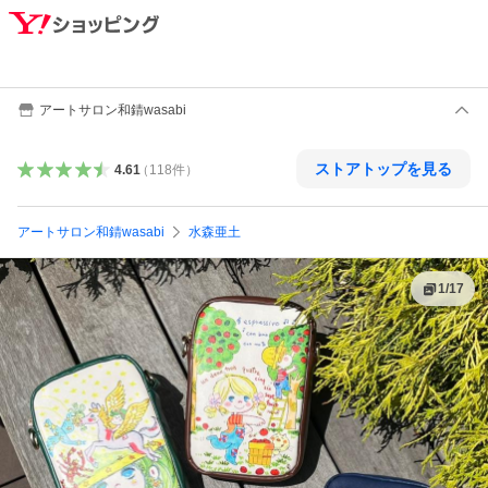
アートサロン和錆wasabi
ストアトップを見る
4.61
（
118
件
）
アートサロン和錆wasabi
水森亜土
1
/
17