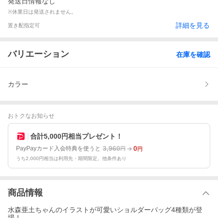
発送日情報なし
※休業日は発送されません。
詳細を見る
置き配指定可
バリエーション
在庫を確認
カラー
おトクなお知らせ
合計5,000円相当プレゼント！
3,960
0
PayPayカード入会特典を使うと
円
円
うち2,000円相当は利用先・期間限定。他条件あり
商品情報
水森亜土ちゃんのイラストが可愛いショルダーバッグ4種類が登
場！