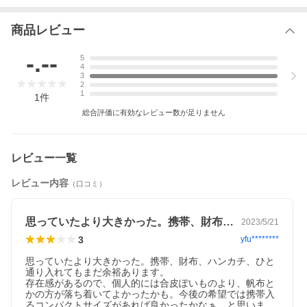
商品レビュー
-.--
5
4
3
2
1
1
件
総合評価に有効なレビュー数が足りません
レビュー一覧
レビュー内容
（口コミ）
思っていたより大きかった。携帯、財布、…
2023/5/21
3
yfu********
思っていたより大きかった。携帯、財布、ハンカチ、ひと
通り入れてもまだ余裕あります。

存在感があるので、個人的には合皮ぽいものより、帆布と
かの方が落ち着いてよかったかも。今後の希望では携帯入
るコンパクトサイズがあれば良かったかなぁ、と思いま