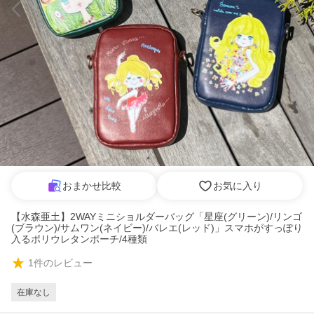
おまかせ比較
お気に入り
【水森亜土】2WAYミニショルダーバッグ「星座(グリーン)/リンゴ
(ブラウン)/サムワン(ネイビー)/バレエ(レッド)」スマホがすっぽり
入るポリウレタンポーチ/4種類
1
件のレビュー
在庫なし