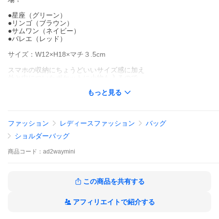
●星座（グリーン）
●リンゴ（ブラウン）
●サムワン（ネイビー）
●バレエ（レッド）
サイズ：W12×H18×マチ３.5cm
スマホの収納にちょうどいいサイズ感に加え
外と中についたポケットに小物も入るので
マルチなシーンで大活躍！
もっと見る
ショルダー紐を取り外してポーチとしてもご使用いただけます
W12×H18×マチ3.5cm
ファッション
レディースファッション
バッグ
表：ポリウレタン
中：ポリエステル
ショルダーバッグ
MADE IN CHINA
商品
コード：
ad2waymini
株式会社ワタナベ
この商品を共有する
アフィリエイトで紹介する