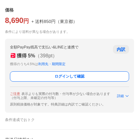
価格
8,690
円
+ 送料
850
円
（
東京都
）
条件により送料が異なる場合があります。
全額PayPay残高で支払い&LINEと連携で
内訳
獲得
5
%
（
398
pt）
獲得のうち4.5%は
利用先・期間限定
ログインして確認
ご注意
表示よりも実際の付与数・付与率が少ない場合があります
詳細
（付与上限、未確定の付与等）
原則税抜価格が対象です。特典詳細は内訳でご確認ください。
条件達成でおトク