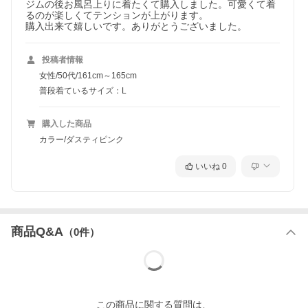
ジムの後お風呂上りに着たくて購入しました。可愛くて着
るのが楽しくてテンションが上がります。

購入出来て嬉しいです。ありがとうございました。
投稿者情報
女性/50代/161cm～165cm
普段着ているサイズ：L
購入した商品
カラー/ダスティピンク
いいね
0
商品Q&A
（
0
件）
この
商品
に関する質問は、