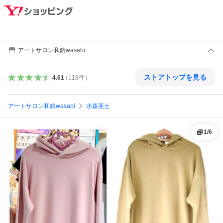
アートサロン和錆wasabi
ストアトップを見る
4.61
（
118
件
）
アートサロン和錆wasabi
水森亜土
1
/
6