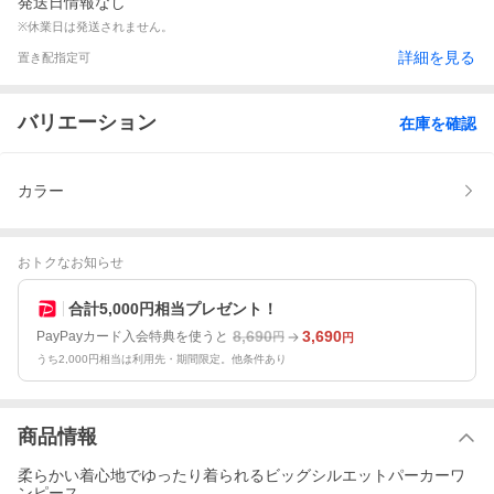
発送日情報なし
※休業日は発送されません。
詳細を見る
置き配指定可
バリエーション
在庫を確認
カラー
おトクなお知らせ
合計5,000円相当プレゼント！
8,690
3,690
PayPayカード入会特典を使うと
円
円
うち2,000円相当は利用先・期間限定。他条件あり
商品情報
柔らかい着心地でゆったり着られるビッグシルエットパーカーワ
ンピース。