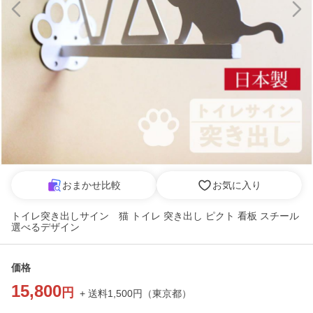
おまかせ比較
お気に入り
トイレ突き出しサイン 猫 トイレ 突き出し ピクト 看板 スチール
選べるデザイン
価格
15,800
円
+ 送料
1,500
円
（
東京都
）