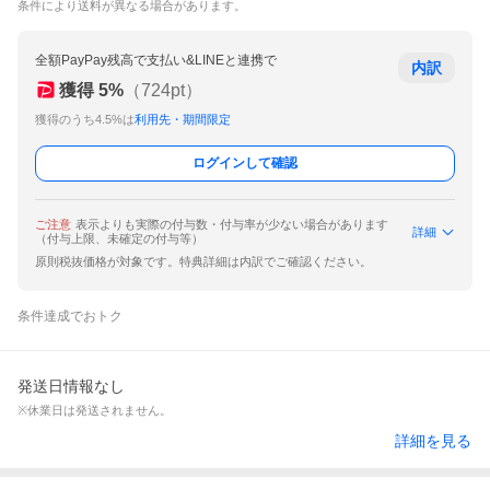
条件により送料が異なる場合があります。
全額PayPay残高で支払い&LINEと連携で
内訳
獲得
5
%
（
724
pt）
獲得のうち4.5%は
利用先・期間限定
ログインして確認
ご注意
表示よりも実際の付与数・付与率が少ない場合があります
詳細
（付与上限、未確定の付与等）
原則税抜価格が対象です。特典詳細は内訳でご確認ください。
条件達成でおトク
発送日情報なし
※休業日は発送されません。
詳細を見る