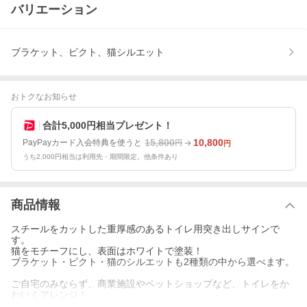
バリエーション
ブラケット、ピクト、猫シルエット
おトクなお知らせ
合計5,000円相当プレゼント！
15,800
10,800
PayPayカード入会特典を使うと
円
円
うち2,000円相当は利用先・期間限定。他条件あり
商品情報
スチールをカットした重厚感のあるトイレ用突き出しサインで
す。
猫をモチーフにし、表面はホワイトで塗装！
ブラケット・ピクト・猫のシルエットも2種類の中から選べます。
ご自宅のみならず、商業施設やペットショップなど、トイレをか
わいくアレンジ！