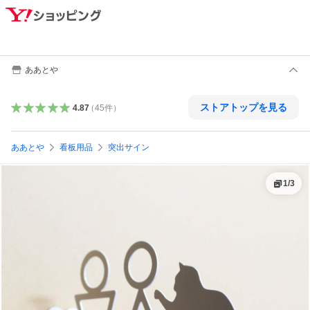
ああとや
ストアトップを見る
4.87
（
45
件
）
ああとや
看板用品
突出サイン
1
/
3