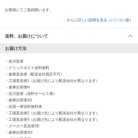
お客様にてご負担願います。
さらに詳しい説明を見る（パソコン版）
送料、お届けについて
お届け方法
・
佐川急便
・
クリックポスト送料無料
・
倉庫直送便（配送会社指定不可）
・
工場直送便1（お届け先により配送会社が異なります）
・
倉庫出荷便H
・
佐川急便（送料サービス便）
・
倉庫出荷便SS
・
全国一律送料無料便
・
工場直送便2（お届け先により配送会社が異なります）
・
工場直送便3（お届け先により配送会社が異なります）
・
メーカー直送便SE
・
倉庫出荷便SO