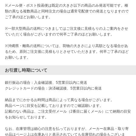
※メール便・ポスト投函便は既定の大きさ以下の商品のみ発送可能です。種
類の異なる複数商品と同時注文の場合は通常宅配便での発送となりますので
ご了承のほどお願いします。

※一部大型商品の送料につきましてはご注文後に見積もりの上ご案内をさせ
ていただく場合がございますので何卒ご了承のほどお願いします。

※沖縄県・離島の送料については、荷物の大きさにより高額となる場合があ
るため、原則ご注文後に見積もりとさせていただきます。何卒ご了承のほど
お願いします。
お引渡し時期について
銀行振込の場合：入金確認後、5営業日以内に発送

クレジットカードの場合：決済確認後、5営業日以内に発送

納品までにかかるお時間は商品によって異なる場合がございます。

商品ページに目安を記載しておりますのでご確認願います。

記載のない商品は、ご注文受付メール（2番目に届くメール）にて納期の目安
をお知らせしております。

なお、在庫管理は細心の注意を払っておりますが、メーカー在庫品・取り寄
せ品はページ上は在庫ありと表示されていても在庫切れの場合もございま