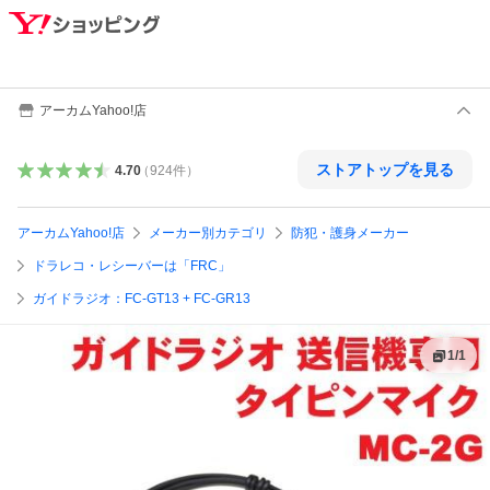
アーカムYahoo!店
ストアトップを見る
4.70
（
924
件
）
アーカムYahoo!店
メーカー別カテゴリ
防犯・護身メーカー
ドラレコ・レシーバーは「FRC」
ガイドラジオ：FC-GT13 + FC-GR13
1
/
1