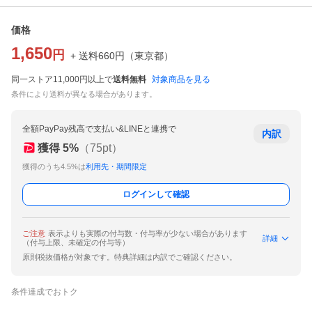
価格
1,650
円
+ 送料
660
円
（
東京都
）
同一ストア11,000円以上で
送料無料
対象商品を見る
条件により送料が異なる場合があります。
全額PayPay残高で支払い&LINEと連携で
内訳
獲得
5
%
（
75
pt）
獲得のうち4.5%は
利用先・期間限定
ログインして確認
ご注意
表示よりも実際の付与数・付与率が少ない場合があります
詳細
（付与上限、未確定の付与等）
原則税抜価格が対象です。特典詳細は内訳でご確認ください。
条件達成でおトク