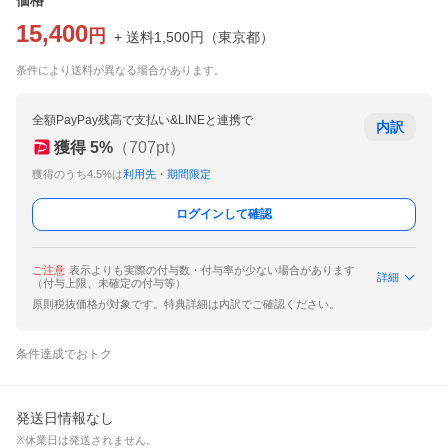
価格
15,400
円
+ 送料
1,500
円
（
東京都
）
条件により送料が異なる場合があります。
全額PayPay残高で支払い&LINEと連携で
内訳
獲得
5
%
（
707
pt）
獲得のうち4.5%は
利用先・期間限定
ログインして確認
ご注意
表示よりも実際の付与数・付与率が少ない場合があります
詳細
（付与上限、未確定の付与等）
原則税抜価格が対象です。特典詳細は内訳でご確認ください。
条件達成でおトク
発送日情報なし
※休業日は発送されません。