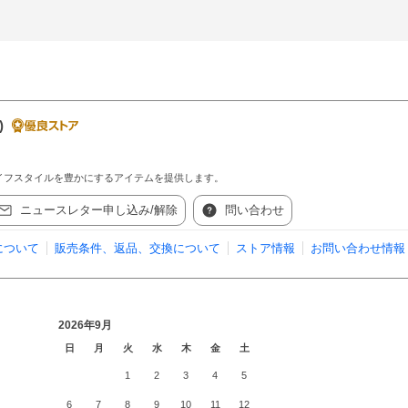
)
イフスタイルを豊かにするアイテムを提供します。
ニュースレター申し込み/解除
問い合わせ
について
販売条件、返品、交換について
ストア情報
お問い合わせ情報
2026年9月
日
月
火
水
木
金
土
1
2
3
4
5
6
7
8
9
10
11
12