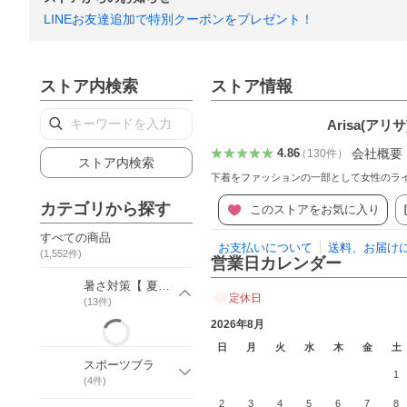
LINEお友達追加で特別クーポンをプレゼント！
ストア内検索
ストア情報
Arisa(アリサ
会社概要
4.86
（
130
件
）
ストア内検索
下着をファッションの一部として女性のラ
カテゴリから探す
このストアをお気に入り
すべての商品
お支払いについて
送料、お届け
(
1,552
件)
営業日カレンダー
暑さ対策【 夏アイテム】
定休日
(
13
件)
2026年8月
日
月
火
水
木
金
土
スポーツブラ
1
(
4
件)
2
3
4
5
6
7
8