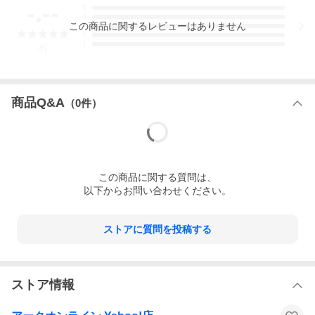
世界の終焉（オワリ）を破却（ハック）しろ
-.--
5
4
『ペルソナ』や『真・女神転生』シリーズを生み出したアトラス
この
商品
に関するレビューはありません
3
が贈る、
2
1
-
件
ニューハードボイルドＲＰＧ 『ソウルハッカーズ2』が登場！
主人公は人類を超えた知性体Aionの一人であるリンゴ。彼女は迫
商品Q&A
（
0
件）
りくる世界の破滅を回避する為、
悪魔召喚士「デビルサマナー」たちと手を組み活躍する。
この
商品
に関する質問は、
悪魔合体やＣＯＭＰの改造を行い仲間を強化せよ！新システム
以下からお問い合わせください。
「サバト」を駆使し強敵を撃破せよ！
本作ならではのドラマ体験「ビジョンクエスト」を活用し、仲間
との絆を深めろ！
ストアに質問を投稿する
そしてリンゴ達は、やがてくる世界破滅のその先にある、物語の
深層を見つけ出すことが出来るか。
ストア情報
人類を超えた知性体とデビルサマナーたちが奏でる新たなドラマ