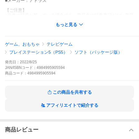
■メーカー：アトラス
【ご注意】
○画像に特典が載っている場合でも、商品名に特典表記がない商品
はつきませんのでご了承ください。
もっと見る
○画像はイメージです。実際の商品とは異なる場合がございます。
予めご了承ください。
【送料ランク】: 15
※ご購入商品の送料ランクの合計で運賃計算されます。
ゲーム、おもちゃ
テレビゲーム
●商品説明をご確認の上、ご購入ください。
◆検索：GP473
プレイステーション5（PS5）
ソフト（パッケージ版）
【ご購入前にご確認ください】
画像はイメージです。実際の商品とは異なる場合がございます。
発売日：
2022/8/25
予めご了承ください。
JAN/ISBNコード：
4984995905594
※パッケージなど、予告なく変更になる場合がございます。
商品
コード：
4984995905594
在庫を共有しており、ご注文のタイミングにより在庫更新が間に
合わず、商品の欠品や数量変更となる場合もございます。
クーポン使用や、支払い方法によりご注文内容の変更がYahooシ
ョッピングの仕様上、出来ない場合はキャンセル処理となりま
この商品を共有する
す。
在庫を共有しており、ご注文のタイミングにより在庫更新が間に
合わず、商品の欠品や数量変更となる場合もございます。
アフィリエイトで紹介する
※入荷の見込みが無い場合、数量変更やキャンセル処理をさせて
頂ますので、予めご了承ください。
数量変更やキャンセル処理による、ポイント付与やクーポンの補
償は出来ませんので予めご了承ください。
商品レビュー
【商品内容】