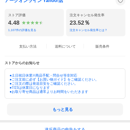
の誕生！
アークオンライン Yahoo!店
ストア評価
注文キャンセル発生率
4.48
23.52％
1,107
件の評価を見る
注文キャンセル発生率とは？
支払い方法
送料について
販売条件
ストアからのお知らせ
●土日祝日休業※商品手配・問合せ等非対応
●ご注文前に必ず【お買い物ガイド】をご確認ください。
●ご注文の際は発送目安をご確認ください。
●7/23は休業日になります
●お取り寄せ商品は通常よりお時間をいただきます
もっと見る
違反
商品の
申告をする