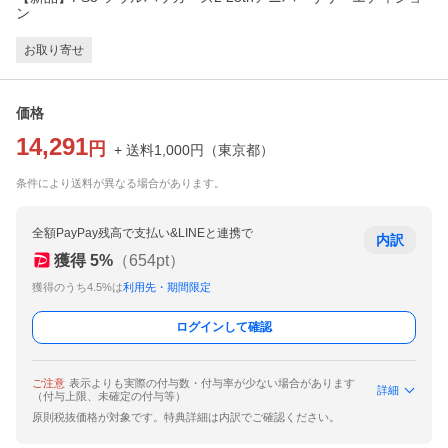
ン
お取り寄せ
価格
14,291
円
+ 送料
1,000
円
（
東京都
）
条件により送料が異なる場合があります。
全額PayPay残高で支払い&LINEと連携で
内訳
獲得
5
%
（
654
pt）
獲得のうち4.5%は
利用先・期間限定
ログインして確認
ご注意
表示よりも実際の付与数・付与率が少ない場合があります
詳細
（付与上限、未確定の付与等）
原則税抜価格が対象です。特典詳細は内訳でご確認ください。