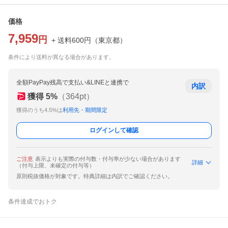
価格
7,959
円
+ 送料
600
円
（
東京都
）
条件により送料が異なる場合があります。
全額PayPay残高で支払い&LINEと連携で
内訳
獲得
5
%
（
364
pt）
獲得のうち4.5%は
利用先・期間限定
ログインして確認
ご注意
表示よりも実際の付与数・付与率が少ない場合があります
詳細
（付与上限、未確定の付与等）
原則税抜価格が対象です。特典詳細は内訳でご確認ください。
条件達成でおトク