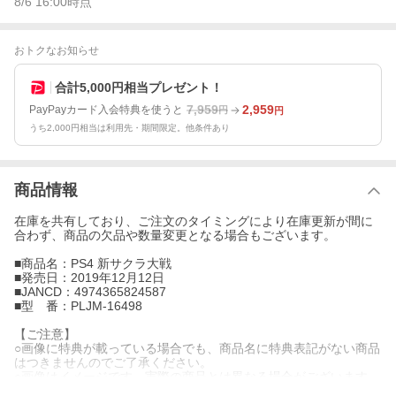
8/6 16:00
時点
おトクなお知らせ
合計5,000円相当プレゼント！
7,959
2,959
PayPayカード入会特典を使うと
円
円
うち2,000円相当は利用先・期間限定。他条件あり
商品情報
在庫を共有しており、ご注文のタイミングにより在庫更新が間に
合わず、商品の欠品や数量変更となる場合もございます。
■商品名：PS4 新サクラ大戦
■発売日：2019年12月12日
■JANCD：4974365824587
■型 番：PLJM-16498
【ご注意】
○画像に特典が載っている場合でも、商品名に特典表記がない商品
はつきませんのでご了承ください。
○画像はイメージです。実際の商品とは異なる場合がございます。
予めご了承ください。