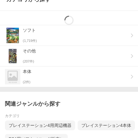
ソフト
(
1,719
件)
その他
(
207
件)
本体
(
2
件)
関連ジャンルから探す
カテゴリ
プレイステーション4用周辺機器
プレイステーション4本体