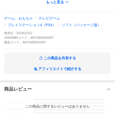
もっと見る
【送料ランク】: 4
※ご購入商品の送料ランクの合計で運賃計算されます。
●商品説明をご確認の上、ご購入ください。
【ご購入前にご確認ください】
ゲーム、おもちゃ
テレビゲーム
画像はイメージです。実際の商品とは異なる場合がございます。
予めご了承ください。
プレイステーション4（PS4）
ソフト（パッケージ版）
※パッケージなど、予告なく変更になる場合がございます。
在庫を共有しており、ご注文のタイミングにより在庫更新が間に
発売日：
2019/12/12
合わず、商品の欠品や数量変更となる場合もございます。
JAN/ISBNコード：
4974365824587
クーポン使用や、支払い方法によりご注文内容の変更がYahooシ
商品
コード：
4974365824587
ョッピングの仕様上、出来ない場合はキャンセル処理となりま
す。
在庫を共有しており、ご注文のタイミングにより在庫更新が間に
合わず、商品の欠品や数量変更となる場合もございます。
この商品を共有する
※入荷の見込みが無い場合、数量変更やキャンセル処理をさせて
頂ますので、予めご了承ください。
数量変更やキャンセル処理による、ポイント付与やクーポンの補
アフィリエイトで紹介する
償は出来ませんので予めご了承ください。
【商品内容】
太正桜に浪漫の嵐
商品レビュー
『新サクラ大戦』は太正二十九年の帝都・東京を舞台に、悪と戦
う「帝国華撃団」の活躍を描く、ドラマチック3Dアクションアド
-.--
5
ベンチャーです。
4
主人公率いる「帝国華撃団・花組」が、帝都に現れた降魔や世界
この
商品
に関するレビューはありません
3
の各都市に誕生した華撃団と激突。
2
「アドベンチャー」と「バトル」を繰り返し、ヒロインたちとの
1
-
件