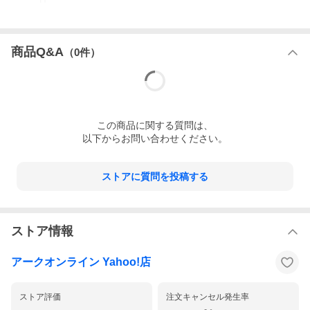
絆を育みながらストーリーを進めます。
アドベンチャーパートでは、3Dグラフィックで描かれる大帝国劇
場や銀座の街を自由に探索して、さまざまなイベントや隊員たち
とのコミュニケーションを楽しめます。
商品Q&A
（
0
件）
【キャスト】阿座上洋平、佐倉綾音、内田真礼、山村響、福原綾
香、早見沙織 他
【メインキャラクターデザイン】久保帯人
【音楽】田中公平
【ストーリー構成】イシイジロウ
【原作】広井王子
この
商品
に関する質問は、
【製作総指揮】里見治紀
以下からお問い合わせください。
ストアに質問を投稿する
ストア情報
アークオンライン Yahoo!店
ストア評価
注文キャンセル発生率