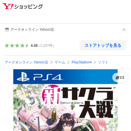
アークオンライン Yahoo!店
ストアトップを見る
4.48
（
1,107
件
）
アークオンライン Yahoo!店
ゲーム
PlayStation4
ソフト
1
/
1