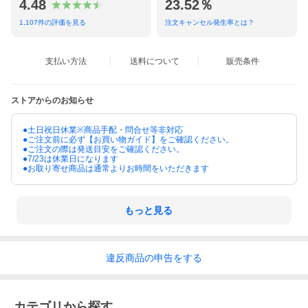
4.48
23.52％
1,107
件の評価を見る
注文キャンセル発生率とは？
支払い方法
送料について
販売条件
ストアからのお知らせ
●土日祝日休業※商品手配・問合せ等非対応
●ご注文前に必ず【お買い物ガイド】をご確認ください。
●ご注文の際は発送目安をご確認ください。
●7/23は休業日になります
●お取り寄せ商品は通常よりお時間をいただきます
もっと見る
違反
商品の
申告をする
カテゴリから探す