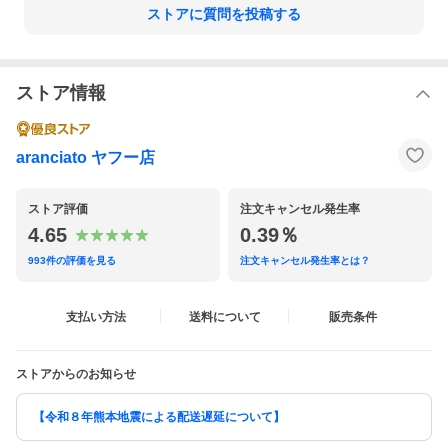
ストアに質問を投稿する
ソフトな肌触りとゆとりのあるシルエットでストレスフリーな着
心地。軽い素材感ながら暖かなメルトンコートはオンオフ問わず
に活躍してくれるアイテムです。
ストア情報
aranciato ヤフー店
ストア評価
注文キャンセル発生率
4.65
0.39％
993
件の評価を見る
注文キャンセル発生率とは？
支払い方法
送料について
販売条件
ストアからのお知らせ
【令和８年熊本地震による配送遅延について】