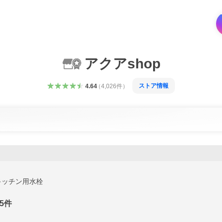
アクアshop
ストア情報
4.64
（
4,026
件
）
キッチン用水栓
5
件