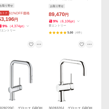
イッチ・ハンドシャワータイ
タート仕様
お取り寄せ
お取り寄せ
プ）
61
%OFF価格
89,470
おトク
円
53,196
円
9
%
（
6,106
pt
）
要エントリー
9
%
（
4,374
pt
）
要エントリー
5.00
（
4
件
）
3028220C グローエ GROH
3028320J グローエ GROH