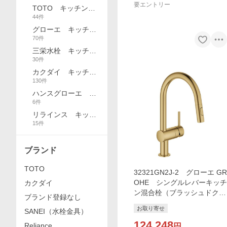
要エントリー
TOTO キッチン水
44
件
栓
グローエ キッチン
70
件
水栓
三栄水栓 キッチン
30
件
水栓
カクダイ キッチン
130
件
水栓
ハンスグローエ キ
6
件
ッチン水栓
リラインス キッチ
15
件
ン水栓
ブランド
TOTO
32321GN2J-2 グローエ GR
OHE シングルレバーキッチ
カクダイ
ン混合栓（ブラッシュドクー
ブランド登録なし
ルサンライズ） コールドス
お取り寄せ
SANEI（水栓金具）
タート仕様(ヘッド引出タイ
プ)
124,248
Reliance
円