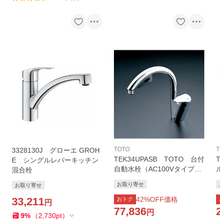
TOTO
T
3328130J グローエ GROH
TEK34UPASB TOTO 台付
E シングルレバーキッチン
自動水栓（AC100Vタイプ）
混合栓
シングル混合水栓・グースネ
お取り寄せ
お取り寄せ
ックタイプ
33,211
42
%OFF価格
おトク
円
77,836
円
9
%
（
2,730
pt
）