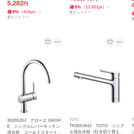
5,282
円
9
%
（
13,601
pt
）
9
%
（
434
pt
）
要エントリー
要エントリー
TOTO
T
3028520J グローエ GROH
TKS05304J TOTO シング
E シングルレバーキッチン
ル混合水栓（吐水切り替えタ
混合栓 コールドスタート仕