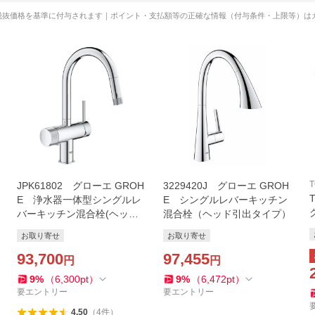
税抜価格を基準に付与されます｜ポイント・支払額等の正確な情報（付与条件・上限等）は
T
JPK61802 グローエ GROH
3229420J グローエ GROH
E 浄水器一体型シングルレ
E シングルレバーキッチン
バーキッチン混合栓(ヘッド
混合栓（ヘッド引出タイプ）
引出タイプ)
お取り寄せ
お取り寄せ
93,700
97,455
円
円
9
%
（
6,300
pt
）
9
%
（
6,472
pt
）
要エントリー
要エントリー
4.50
（
4
件
）