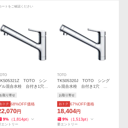
カートをご確認ください
OTO
TOTO
TKS05321Z TOTO シン
TKS05320J TOTO シング
グル混合水栓 台付き1穴
ル混合水栓 台付き1穴 浄
浄水器兼用混合水栓（ハンド
水器兼用混合水栓（吐水切り
お取り寄せ
お取り寄せ
シャワー・吐水切り替えタイ
替えタイプ）【旧品番TKS05
プ） 寒冷地仕様【旧品番T
307J】
68
%OFF価格
67
%OFF価格
おトク
おトク
KS05308ZA】
22,070
18,404
円
円
9
%
（
1,814
pt
）
9
%
（
1,513
pt
）
要エントリー
要エントリー