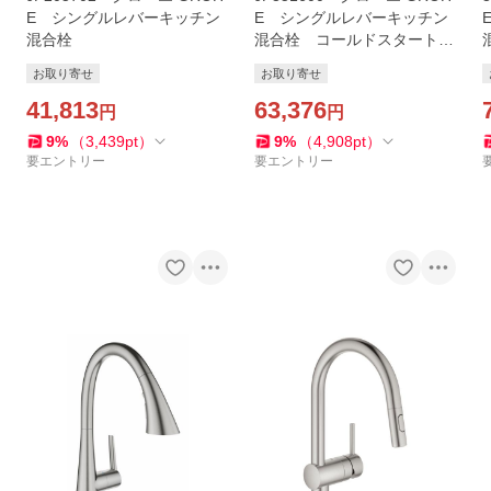
E シングルレバーキッチン
E シングルレバーキッチン
混合栓
混合栓 コールドスタート仕
様
お取り寄せ
お取り寄せ
41,813
63,376
円
円
9
%
（
3,439
pt
）
9
%
（
4,908
pt
）
要エントリー
要エントリー