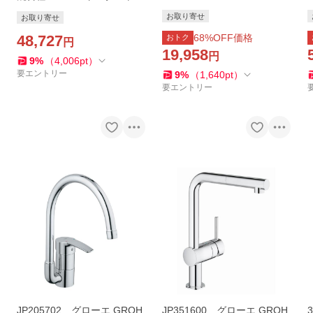
イプ） 台付き1穴
様（旧品番：JP350700）
お取り寄せ
お取り寄せ
48,727
68
%OFF価格
おトク
円
19,958
円
9
%
（
4,006
pt
）
要エントリー
9
%
（
1,640
pt
）
要エントリー
JP205702 グローエ GROH
JP351600 グローエ GROH