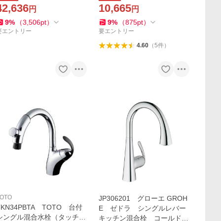
42,636
10,665
円
円
9
%
（
3,506
pt
）
9
%
（
875
pt
）
要エントリー
要エントリー
4.60
（
5
件
）
OTO
JP306201 グローエ GROH
TKN34PBTA TOTO 台付
E ゼドラ シングルレバー
シングル混合水栓（タッチス
キッチン混合栓 コールドス