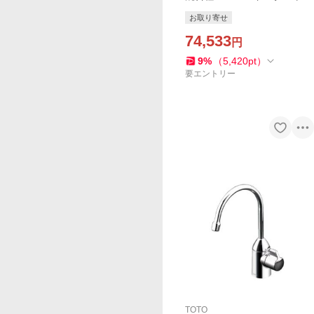
様(ヘッド引出タイプ)（旧品
お取り寄せ
番：JP351500）
74,533
円
9
%
（
5,420
pt
）
要エントリー
TOTO