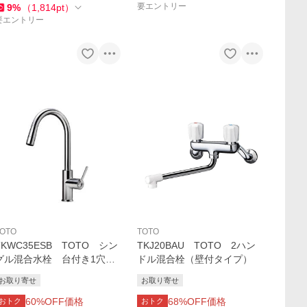
要エントリー
9
%
（
1,814
pt
）
要エントリー
OTO
TOTO
TKWC35ESB TOTO シン
TKJ20BAU TOTO 2ハン
グル混合水栓 台付き1穴
ドル混合栓（壁付タイプ）
（ハンドシャワー・吐水切り
お取り寄せ
お取り寄せ
替えタイプ）
60
%OFF価格
68
%OFF価格
おトク
おトク