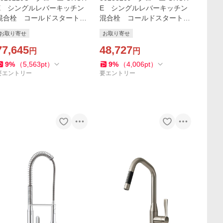
E シングルレバーキッチン
E シングルレバーキッチン
混合栓 コールドスタート仕
混合栓 コールドスタート仕
様(ヘッド引出タイプ) 寒冷
様（旧品番：JP350500）
お取り寄せ
お取り寄せ
地仕様（旧品番：JP30030
3）
77,645
48,727
円
円
9
%
（
5,563
pt
）
9
%
（
4,006
pt
）
要エントリー
要エントリー