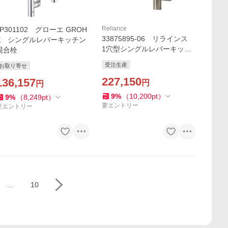
Reliance
JP301102 グローエ GROH
33875895-06 リラインス
E シングルレバーキッチン
1穴型シングルレバーキッチ
混合栓
ン用混合栓(ヘッド引き出し
受注生産
お取り寄せ
タイプ) (ブラッシュドプラ
チナ) ドンブラハ ジンク
227,150
136,157
円
円
9
%
（
10,200
pt
）
9
%
（
8,249
pt
）
要エントリー
要エントリー
...
10