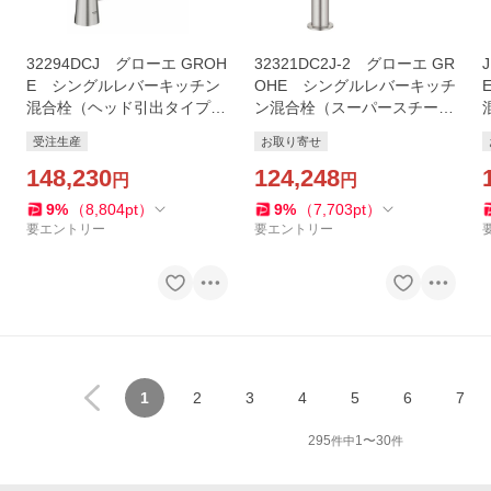
32294DCJ グローエ GROH
32321DC2J-2 グローエ GR
E シングルレバーキッチン
OHE シングルレバーキッチ
混合栓（ヘッド引出タイプ）
ン混合栓（スーパースチー
（スーパースチール）※受注
ル） コールドスタート仕様
受注生産
お取り寄せ
生産品
(ヘッド引出タイプ)
148,230
124,248
円
円
9
%
（
8,804
pt
）
9
%
（
7,703
pt
）
要エントリー
要エントリー
1
2
3
4
5
6
7
295
1
〜
30
件中
件