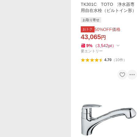
TK301C TOTO 浄水器専
用自在水栓（ビルトイン形）
お取り寄せ
50
%OFF価格
おトク
43,065
円
9
%
（
3,542
pt
）
要エントリー
4.70
（
10
件
）