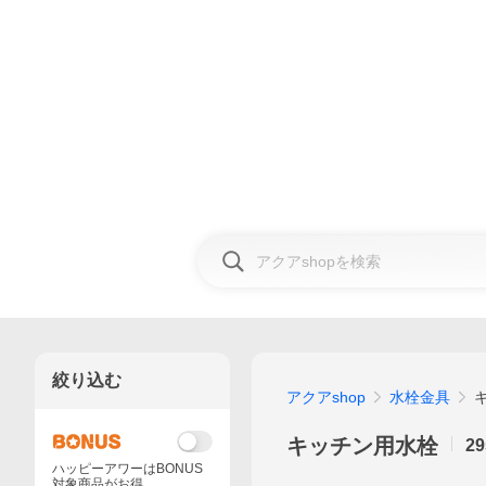
絞り込む
アクアshop
水栓金具
キッチン用水栓
29
ハッピーアワーはBONUS
対象商品がお得