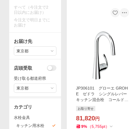
すべて（今注文で2
日以内にお届け）
今注文で明日までに
お届け
お届け先
東京都
店頭受取
受け取る都道府県
東京都
JP306101 グローエ GROH
E ゼドラ シングルレバー
キッチン混合栓 コールドス
タート仕様(ヘッド引出タイ
カテゴリ
お取り寄せ
プ)
81,820
水栓金具
円
キッチン用水栓
9
%
（
5,755
pt
）