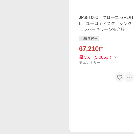
JP351000 グローエ GROH
E ユーロディスク シング
ルレバーキッチン混合栓
お取り寄せ
67,210
円
9
%
（
5,085
pt
）
要エントリー