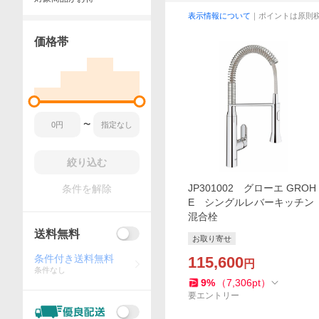
表示情報について
｜ポイントは原則
価格帯
〜
絞り込む
JP301002 グローエ GROH
条件を解除
E シングルレバーキッチン
混合栓
送料無料
お取り寄せ
条件付き送料無料
115,600
円
条件なし
9
%
（
7,306
pt
）
要エントリー