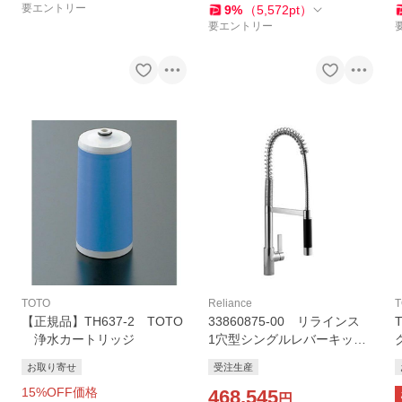
要エントリー
9
%
（
5,572
pt
）
要エントリー
TOTO
Reliance
T
【正規品】TH637-2 TOTO
33860875-00 リラインス
浄水カートリッジ
1穴型シングルレバーキッチ
ン用混合栓（シャワー一体
お取り寄せ
受注生産
型） ドンブラハ タラウル
15
%OFF価格
トラ *納期約2ヶ月
468,545
円