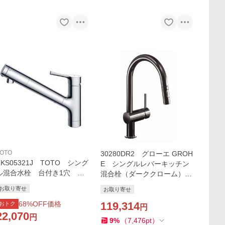
OTO
30280DR2 グローエ GROH
TKS05321J TOTO シング
E シングルレバーキッチン
ル混合水栓 台付き1穴 浄
混合栓（ダーククローム）
水器兼用混合水栓（ハンドシ
コールドスタート仕様(ヘッ
お取り寄せ
お取り寄せ
ャワータイプ・吐水切り替え
ド引出タイプ)（旧品番：JP3
タイプ）【旧品番TKS05308
68
%OFF価格
06500）
119,314
おトク
円
JA】
22,070
円
9
%
（
7,476
pt
）