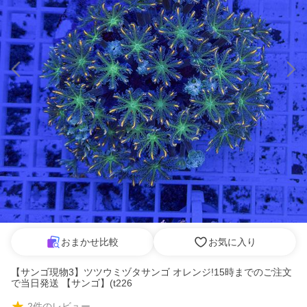
おまかせ比較
お気に入り
【サンゴ現物3】ツツウミヅタサンゴ オレンジ!15時までのご注文
で当日発送 【サンゴ】(t226
2
件のレビュー