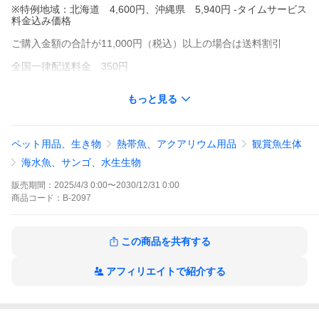
※特例地域：北海道 4,600円、沖縄県 5,940円 -タイムサービス
料金込み価格
ご購入金額の合計が11,000円（税込）以上の場合は送料割引
全国一律配送料金 350円
※特例地域：北海道 4,600円、沖縄県 5,940円 -タイムサービス
もっと見る
料金込み価格
注意）送料割引は生体購入金額の合計で計算されます。用品を含
めた合計の場合は適応されません。
ペット用品、生き物
熱帯魚、アクアリウム用品
観賞魚生体
◇◇◇ 飼育用品（生体以外）◇◇◇
海水魚、サンゴ、水生生物
全国一律配送料金 1,000円 ※特例地域：北海道 4,000円、沖
販売期間：
2025/4/3 0:00
〜
2030/12/31 0:00
縄県 2,600円
商品
コード：
B-2097
※水槽などの大型商品は別料金になります。
送料割引条件に該当しない場合は、ご購入いただきました商品を
この商品を共有する
確認させていただき
修正させていただきます。
メールにて修正された送料をお送りいたしますのでご確認くださ
アフィリエイトで紹介する
い。