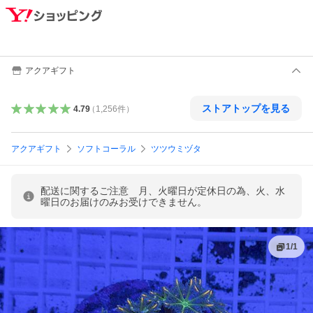
アクアギフト
ストアトップを見る
4.79
（
1,256
件
）
アクアギフト
ソフトコーラル
ツツウミヅタ
配送に関するご注意 月、火曜日が定休日の為、火、水
曜日のお届けのみお受けできません。
1
/
1