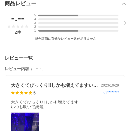
商品レビュー
-.--
5
4
3
2
1
2
件
総合評価に有効なレビュー数が足りません
レビュー一覧
レビュー内容
（口コミ）
大きくてびっくり‼️しかも増えてますい…
2023/10/29
5
eii********
大きくてびっくり‼️しかも増えてます

いつも咲いて綺麗