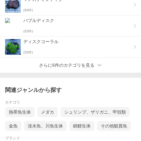
(
84
件)
バブルディスク
(
63
件)
ディスクコーラル
(
59
件)
さらに6件のカテゴリを見る
関連ジャンルから探す
カテゴリ
熱帯魚生体
メダカ
シュリンプ、ザリガニ、甲殻類
金魚
淡水魚、川魚生体
錦鯉生体
その他観賞魚
ブランド