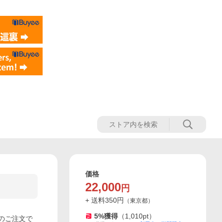
価格
22,000
円
+ 送料
350
円
（
東京都
）
5
%獲得
（
1,010
pt）
でのご注文で