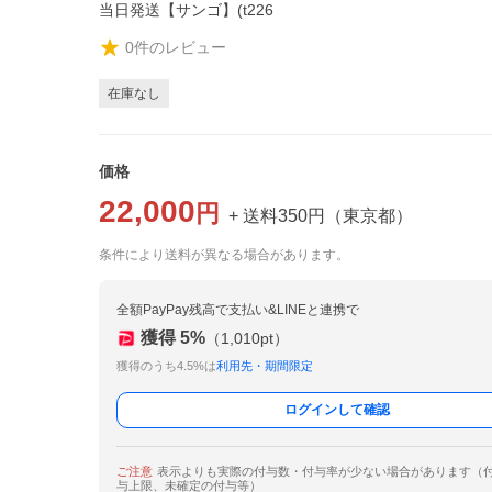
当日発送【サンゴ】(t226
0
件のレビュー
在庫なし
価格
22,000
円
+ 送料
350
円
（
東京都
）
条件により送料が異なる場合があります。
全額PayPay残高で支払い&LINEと連携で
獲得
5
%
（
1,010
pt）
獲得のうち4.5%は
利用先・期間限定
ログインして確認
ご注意
表示よりも実際の付与数・付与率が少ない場合があります（
与上限、未確定の付与等）