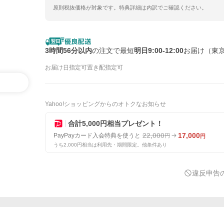
原則税抜価格が対象です。特典詳細は内訳でご確認ください。
3時間56分以内
の注文で最短
明日9:00-12:00
お届け（東
お届け日指定可
置き配指定可
Yahoo!ショッピングからのオトクなお知らせ
合計5,000円相当プレゼント！
22,000
17,000
PayPayカード入会特典を使うと
円
円
うち2,000円相当は利用先・期間限定。他条件あり
違反申告