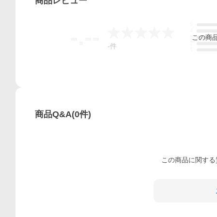
商品
レビュー
5
-.--
4
この
商
3
2
-
件
1
商品Q&A
(
0
件)
この
商品
に関する