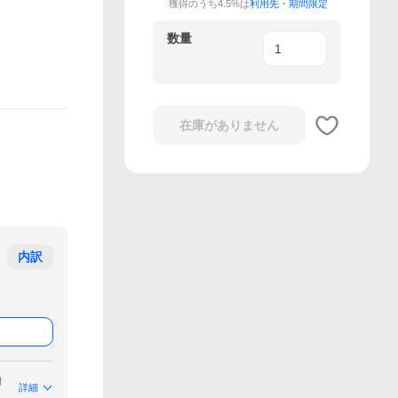
獲得のうち4.5%は
利用先・期間限定
数量
在庫がありません
内訳
付
詳細