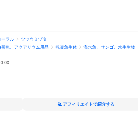
コーラル
ツツウミヅタ
熱帯魚、アクアリウム用品
観賞魚生体
海水魚、サンゴ、水生生物
 0:00
アフィリエイトで紹介する