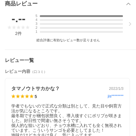
商品レビュー
-.--
5
4
3
2
1
2
件
総合評価に有効なレビュー数が足りません
レビュー一覧
レビュー内容
（口コミ）
タマノウトサカかな？
2022/1/3
5
jis********
学者でもないので正式な分類は別として、見た目や飼育方
法が気になるところです。

厳冬期ですが梱包状態良く、導入後すぐにポリプが咲きま
した。好日性で間違い無さそうです。

個人的な狙いどおり、チョウ水槽に入れても全く無視され
ています。こういうサンゴを必要としてました！

地味だけどカタチは良く、気に入ってます。