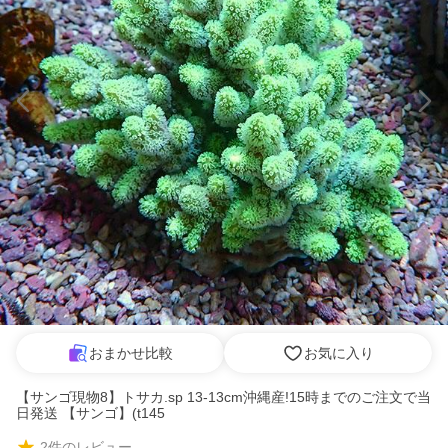
おまかせ比較
お気に入り
【サンゴ現物8】トサカ.sp 13-13cm沖縄産!15時までのご注文で当
日発送 【サンゴ】(t145
2
件のレビュー