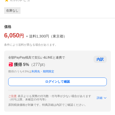
在庫なし
価格
6,050
円
+ 送料
1,300
円
（
東京都
）
条件により送料が異なる場合があります。
全額PayPay残高で支払い&LINEと連携で
内訳
獲得
5
%
（
277
pt）
獲得のうち4.5%は
利用先・期間限定
ログインして確認
ご注意
表示よりも実際の付与数・付与率が少ない場合があります
詳細
（付与上限、未確定の付与等）
原則税抜価格が対象です。特典詳細は内訳でご確認ください。