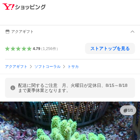
アクアギフト
ストアトップを見る
4.79
（
1,256
件
）
アクアギフト
ソフトコーラル
トサカ
配送に関するご注意 月、火曜日が定休日、8/15～8/18
まで夏季休業となります。
1
/
1