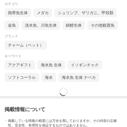
カテゴリ
熱帯魚生体
メダカ
シュリンプ、ザリガニ、甲殻類
金魚
淡水魚、川魚生体
錦鯉生体
その他観賞魚
ブランド
チャーム（ペット）
キーワード
アクアギフト
海水魚 生体
イソギンチャク
ソフトコーラル
海水
海水魚 生体 ナベカ
掲載情報について
・掲載している情報の精度には万全を期しておりますが、その内容の正確
性、安全性、有用性を保証するものではありません。