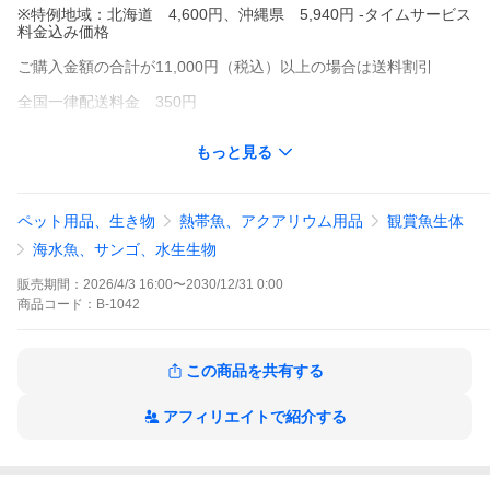
※特例地域：北海道 4,600円、沖縄県 5,940円 -タイムサービス
料金込み価格
ご購入金額の合計が11,000円（税込）以上の場合は送料割引
全国一律配送料金 350円
※特例地域：北海道 4,600円、沖縄県 5,940円 -タイムサービス
もっと見る
料金込み価格
注意）送料割引は生体購入金額の合計で計算されます。用品を含
めた合計の場合は適応されません。
ペット用品、生き物
熱帯魚、アクアリウム用品
観賞魚生体
◇◇◇ 飼育用品（生体以外）◇◇◇
海水魚、サンゴ、水生生物
全国一律配送料金 1,000円 ※特例地域：北海道 4,000円、沖
販売期間：
2026/4/3 16:00
〜
2030/12/31 0:00
縄県 2,600円
商品
コード：
B-1042
※水槽などの大型商品は別料金になります。
送料割引条件に該当しない場合は、ご購入いただきました商品を
この商品を共有する
確認させていただき
修正させていただきます。
メールにて修正された送料をお送りいたしますのでご確認くださ
アフィリエイトで紹介する
い。