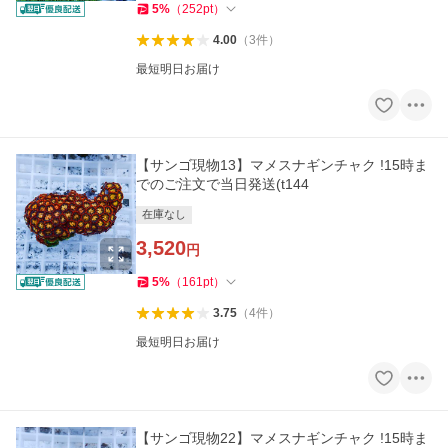
5
%
（
252
pt
）
4.00
（
3
件
）
最短明日お届け
【サンゴ現物13】マメスナギンチャク !15時ま
でのご注文で当日発送(t144
在庫なし
3,520
円
5
%
（
161
pt
）
3.75
（
4
件
）
最短明日お届け
【サンゴ現物22】マメスナギンチャク !15時ま