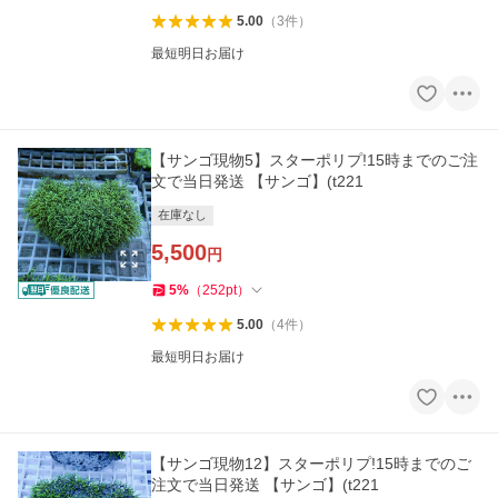
5.00
（
3
件
）
最短明日お届け
【サンゴ現物5】スターポリプ!15時までのご注
文で当日発送 【サンゴ】(t221
在庫なし
5,500
円
5
%
（
252
pt
）
5.00
（
4
件
）
最短明日お届け
【サンゴ現物12】スターポリプ!15時までのご
注文で当日発送 【サンゴ】(t221