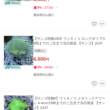
5
%
（
277
pt
）
最短明日お届け
【サンゴ現物100】ウミキノコ ロングポリプ!1
5時までのご注文で当日発送 【サンゴ】(t147
在庫なし
6,600
円
5
%
（
303
pt
）
最短明日お届け
【サンゴ現物6】ウミキノコ メタリックグリー
ン 4-4cm!15時までのご注文で当日発送 【サン
ゴ】(t147