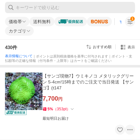
1
価格帯
送料無料
すべての条
カテゴリ
430
件
おすすめ順
表示
表示情報について
｜ポイントは原則税抜価格を基準に付与されます｜ポイント・支
払額等の正確な情報（付与条件・上限等）はカートをご確認ください
【サンゴ現物7】ウミキノコ メタリックグリー
ン 5-4cm!15時までのご注文で当日発送 【サン
ゴ】(t147
7,700
円
5
%
（
353
pt
）
最短明日お届け