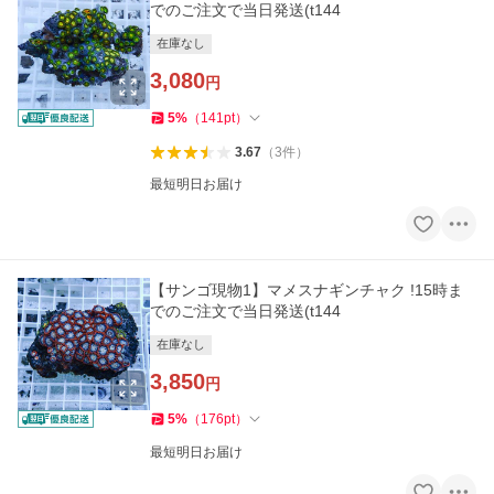
でのご注文で当日発送(t144
在庫なし
3,080
円
5
%
（
141
pt
）
3.67
（
3
件
）
最短明日お届け
【サンゴ現物1】マメスナギンチャク !15時ま
でのご注文で当日発送(t144
在庫なし
3,850
円
5
%
（
176
pt
）
最短明日お届け