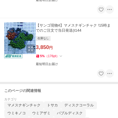
最短明日お届け
【サンゴ現物4】マメスナギンチャク !15時ま
でのご注文で当日発送(t144
在庫なし
3,850
円
5
%
（
176
pt
）
最短明日お届け
このページの関連情報
カテゴリ
マメスナギンチャク
トサカ
ディスクコーラル
ウミキノコ
ウミアザミ
バブルディスク