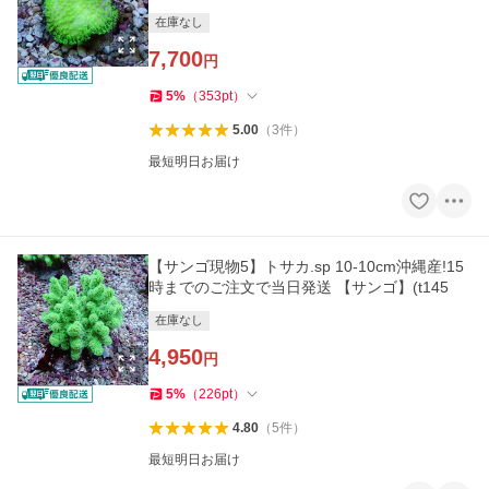
在庫なし
7,700
円
5
%
（
353
pt
）
5.00
（
3
件
）
最短明日お届け
【サンゴ現物5】トサカ.sp 10-10cm沖縄産!15
時までのご注文で当日発送 【サンゴ】(t145
在庫なし
4,950
円
5
%
（
226
pt
）
4.80
（
5
件
）
最短明日お届け