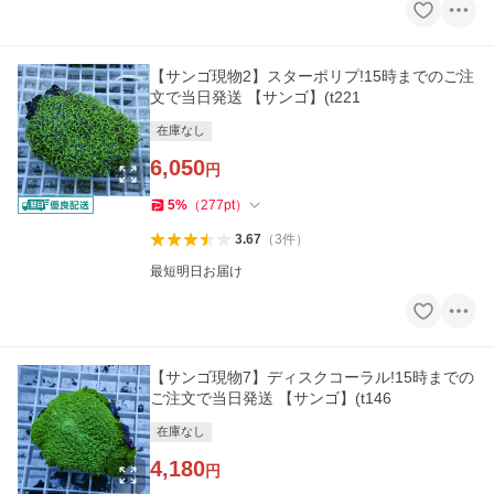
【サンゴ現物2】スターポリプ!15時までのご注
文で当日発送 【サンゴ】(t221
在庫なし
6,050
円
5
%
（
277
pt
）
3.67
（
3
件
）
最短明日お届け
【サンゴ現物7】ディスクコーラル!15時までの
ご注文で当日発送 【サンゴ】(t146
在庫なし
4,180
円