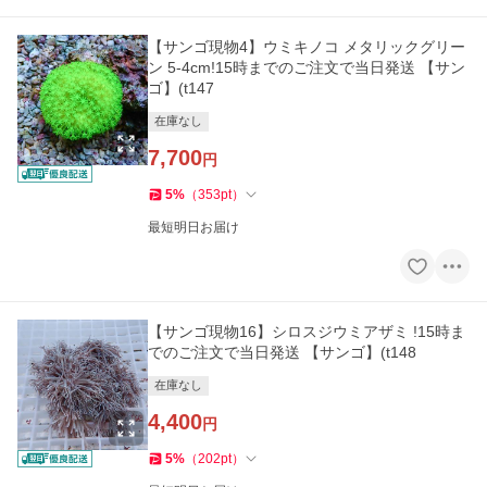
【サンゴ現物4】ウミキノコ メタリックグリー
ン 5-4cm!15時までのご注文で当日発送 【サン
ゴ】(t147
在庫なし
7,700
円
5
%
（
353
pt
）
最短明日お届け
【サンゴ現物16】シロスジウミアザミ !15時ま
でのご注文で当日発送 【サンゴ】(t148
在庫なし
4,400
円
5
%
（
202
pt
）