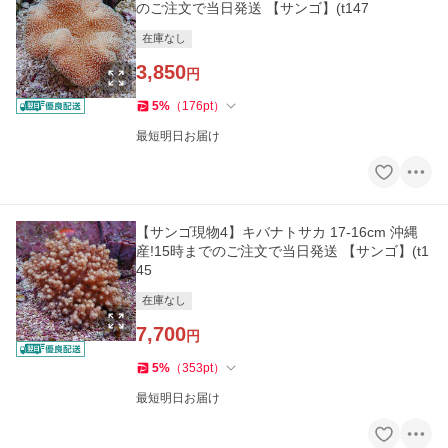
のご注文で当日発送 【サンゴ】(t147
在庫なし
3,850
円
5
%
（
176
pt
）
最短明日お届け
【サンゴ現物4】キバナトサカ 17-16cm 沖縄
産!15時までのご注文で当日発送 【サンゴ】(t1
45
在庫なし
7,700
円
5
%
（
353
pt
）
最短明日お届け