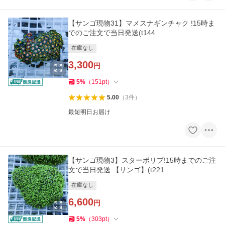
【サンゴ現物31】マメスナギンチャク !15時ま
でのご注文で当日発送(t144
在庫なし
3,300
円
5
%
（
151
pt
）
5.00
（
3
件
）
最短明日お届け
【サンゴ現物3】スターポリプ!15時までのご注
文で当日発送 【サンゴ】(t221
在庫なし
6,600
円
5
%
（
303
pt
）