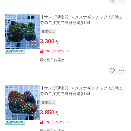
【サンゴ現物2】マメスナギンチャク !15時ま
でのご注文で当日発送(t144
在庫なし
3,300
円
5
%
（
151
pt
）
最短明日お届け
【サンゴ現物3】マメスナギンチャク !15時ま
でのご注文で当日発送(t144
在庫なし
3,850
円
5
%
（
176
pt
）