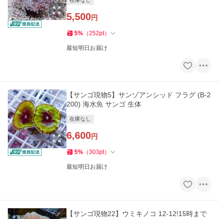
在庫なし
5,500
円
5
%
（
252
pt
）
最短明日お届け
【サンゴ現物5】サンゾアンシッド フラグ (B-2
200) 海水魚 サンゴ 生体
在庫なし
6,600
円
5
%
（
303
pt
）
最短明日お届け
【サンゴ現物22】ウミキノコ 12-12!15時まで