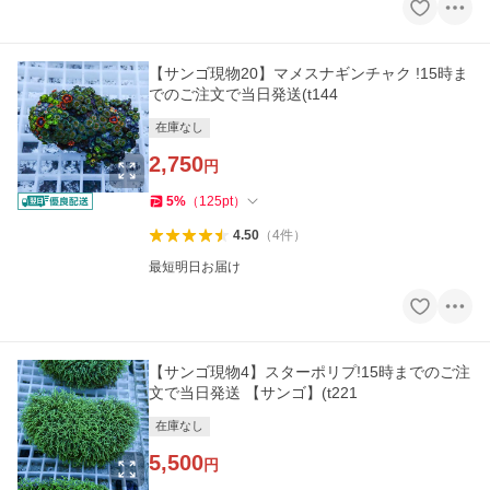
【サンゴ現物20】マメスナギンチャク !15時ま
でのご注文で当日発送(t144
在庫なし
2,750
円
5
%
（
125
pt
）
4.50
（
4
件
）
最短明日お届け
【サンゴ現物4】スターポリプ!15時までのご注
文で当日発送 【サンゴ】(t221
在庫なし
5,500
円