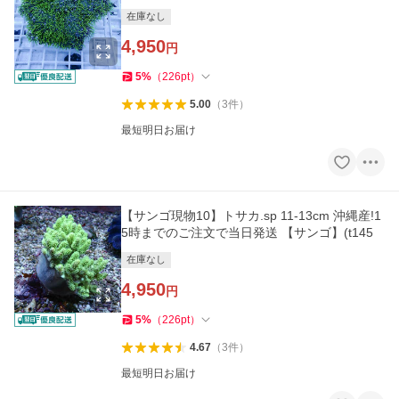
在庫なし
4,950
円
5
%
（
226
pt
）
5.00
（
3
件
）
最短明日お届け
【サンゴ現物10】トサカ.sp 11-13cm 沖縄産!1
5時までのご注文で当日発送 【サンゴ】(t145
在庫なし
4,950
円
5
%
（
226
pt
）
4.67
（
3
件
）
最短明日お届け