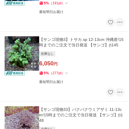
5
%
（
191
pt
）
最短明日お届け
【サンゴ現物3】トサカ.sp 12-13cm 沖縄産!15
時までのご注文で当日発送 【サンゴ】(t145
在庫なし
6,050
円
5
%
（
277
pt
）
最短明日お届け
【サンゴ現物33】パクパクウミアザミ 11-13c
m!15時までのご注文で当日発送 【サンゴ】(t1
48