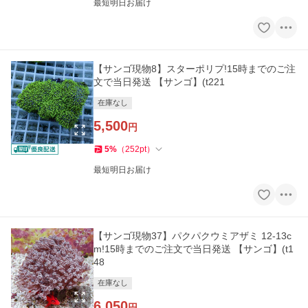
最短明日お届け
【サンゴ現物8】スターポリプ!15時までのご注
文で当日発送 【サンゴ】(t221
在庫なし
5,500
円
5
%
（
252
pt
）
最短明日お届け
【サンゴ現物37】パクパクウミアザミ 12-13c
m!15時までのご注文で当日発送 【サンゴ】(t1
48
在庫なし
6,050
円