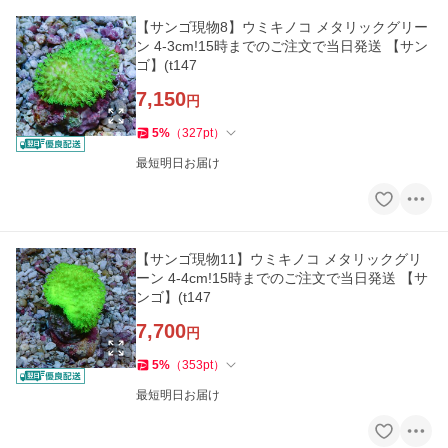
【サンゴ現物8】ウミキノコ メタリックグリー
ン 4-3cm!15時までのご注文で当日発送 【サン
ゴ】(t147
7,150
円
5
%
（
327
pt
）
最短明日お届け
【サンゴ現物11】ウミキノコ メタリックグリ
ーン 4-4cm!15時までのご注文で当日発送 【サ
ンゴ】(t147
7,700
円
5
%
（
353
pt
）
最短明日お届け