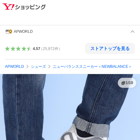
APWORLD
ストアトップを見る
4.57
（
25,972
件
）
APWORLD
シューズ
ニューバランススニーカー＜NEWBALANCE＞
1
/
10