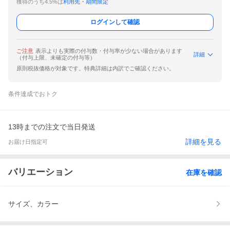
獲得のうち4.5%は
利用先・期間限定
ログインして確認
ご注意
表示よりも実際の付与数・付与率が少ない場合があります
詳細
（付与上限、未確定の付与等）
原則税抜価格が対象です。特典詳細は内訳でご確認ください。
条件達成でおトク
13時までの注文で当日発送
詳細を見る
お届け日指定可
バリエーション
在庫を確認
サイズ、カラー