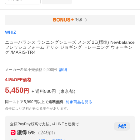
対象
WHIZ
ニューバランス ランニングシューズ メンズ 2E(標準) Newbalance
フレッシュフォーム アリシ ジョギング トレーニング ウォーキン
グ /MARIS-TR4
メーカー希望小売価格
9,900
円
詳細
44%OFF価格
5,450
円
+ 送料
580
円
（
東京都
）
同一ストア5,990円以上で
送料無料
対象商品を見る
条件により送料が異なる場合があります。
全額PayPay残高で支払い&LINEと連携で
内訳
獲得
5
%
（
249
pt）