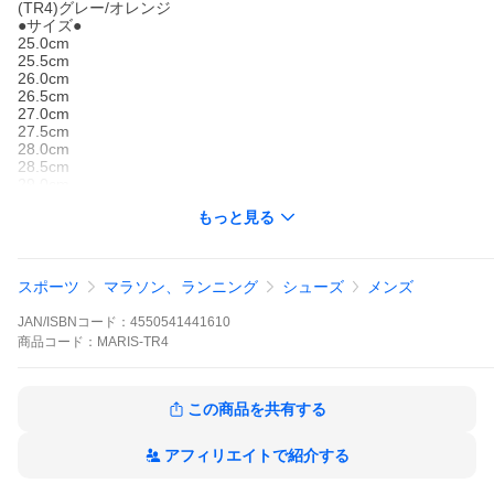
(TR4)グレー/オレンジ
●サイズ●
25.0cm
25.5cm
26.0cm
26.5cm
27.0cm
27.5cm
28.0cm
28.5cm
29.0cm
※ウィズ(足幅)：2E(メンズ 標準)
もっと見る
●素材●
アッパー：人工皮革・合成繊維
アウトソール：ゴム底
ミッドソール：合成底
スポーツ
マラソン、ランニング
シューズ
メンズ
□□□当店で販売しております商品はすべて【正規取扱品】です□□□
■若干の箱潰れや箱破れ、汚れがある場合がございます。予めご了
JAN/ISBNコード：
4550541441610
承くださいませ。
◆商品のカラーについて◆
商品
コード：
MARIS-TR4
商品画像のカラーにつきましては、PC、モバイルなど閲覧環境等
により実物のカラーと多少異なることもございます。
予めご理解のうえご注文を賜りますようお願いいたします。
この商品を共有する
アフィリエイトで紹介する