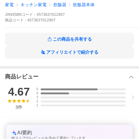
家電
キッチン家電
炊飯器
炊飯器本体
JAN/ISBNコード：
4573637012907
商品
コード：
4573637012907
この商品を共有する
アフィリエイトで紹介する
商品レビュー
4.67
5
4
3
2
1
3
件
AI要約
他ストアのレビューを含めて要約しています