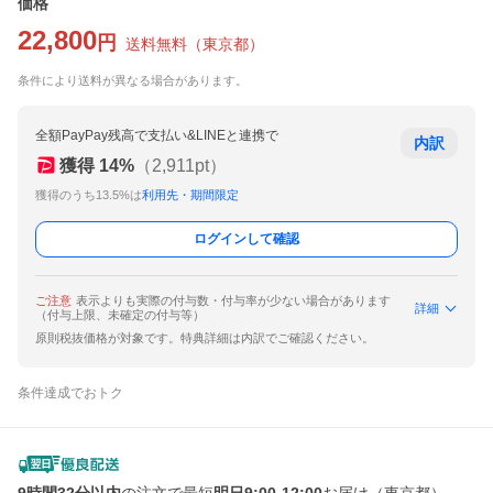
価格
22,800
円
送料無料
（
東京都
）
条件により送料が異なる場合があります。
全額PayPay残高で支払い&LINEと連携で
内訳
獲得
14
%
（
2,911
pt）
獲得のうち13.5%は
利用先・期間限定
ログインして確認
ご注意
表示よりも実際の付与数・付与率が少ない場合があります
詳細
（付与上限、未確定の付与等）
原則税抜価格が対象です。特典詳細は内訳でご確認ください。
条件達成でおトク