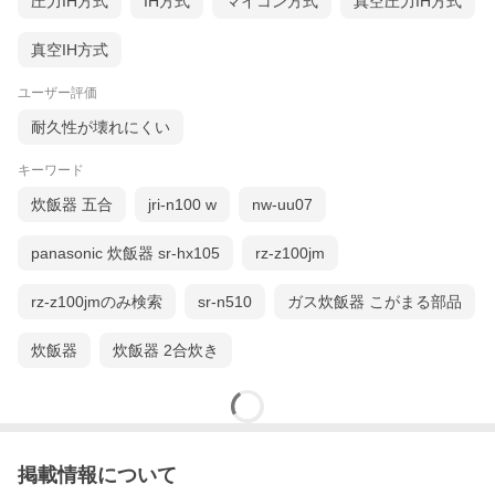
圧力IH方式
IH方式
マイコン方式
真空圧力IH方式
真空IH方式
ユーザー評価
耐久性が壊れにくい
キーワード
炊飯器 五合
jri-n100 w
nw-uu07
panasonic 炊飯器 sr-hx105
rz-z100jm
rz-z100jmのみ検索
sr-n510
ガス炊飯器 こがまる部品
炊飯器
炊飯器 2合炊き
掲載情報について