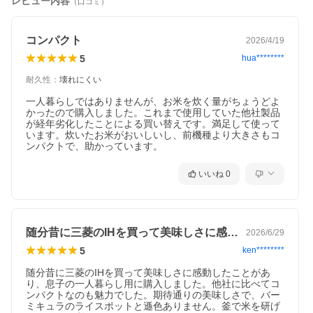
レビュー内容
（口コミ）
コンパクト
2026/4/19
5
hua********
耐久性
：
壊れにくい
一人暮らしではありませんが、お米を炊く量がちょうどよ
かったので購入しました。これまで使用していた他社製品
が経年劣化したことによる買い替えです。満足して使って
います。炊いたお米がおいしいし、前機種より大きさもコ
ンパクトで、助かっています。
商品特長・スペック
いいね
0
★ 「うま早」モード
「うま早」モード: 短い時間でもしっかり吸水させ、早さとおいし
さを両立した炊飯。忙しい毎日でも、おいしいごはんが食べた
い。三菱電機独自の炊飯技術により、わずかな時間でも、お米を
随分昔に三菱のIHを買って美味しさに感…
2026/6/29
高火力で一気に炊き上げることが出来ます。炊飯時間: 0.5合約32
5
ken********
分
随分昔に三菱のIHを買って美味しさに感動したことがあ
★ 「五重全面加熱」で包み炊く
り、息子の一人暮らし用に購入しました。他社に比べてコ
ふた・胴周り・釜底のヒーターで内釜全体を包み込んでお米にし
ンパクトなのも魅力でした。期待通りの美味しさで、バー
っかりと熱を伝えます。さらに胴周りヒーターを2重にすることで
ミキュラのライスポットと遜色ありません。釜で米を研げ
炊きムラを抑えます。