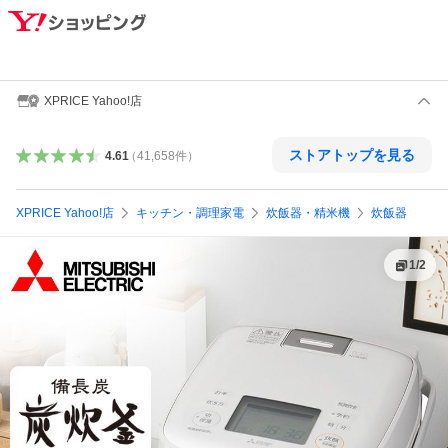
XPRICE Yahoo!店
ストアトップを見る
4.61
（
41,658
件
）
XPRICE Yahoo!店
キッチン・調理家電
炊飯器・精米機
炊飯器
1
/
2