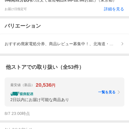
9時間32分以内
の注文で最短
明日9:00-12:00
お届け（東京都）
詳細を見る
お届け日指定可
バリエーション
おすすめ廃家電処分券、商品レビュー募集中！、北海道・九州地域
他ストアでの取り扱い（全
53
件）
20,536
最安値
（新品）
円
一覧を見る
2日以内にお届け可能な商品あり
8/7 23:00
時点