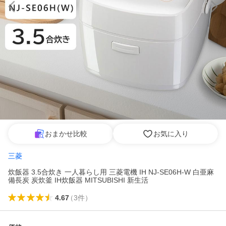
おまかせ比較
お気に入り
三菱
炊飯器 3.5合炊き 一人暮らし用 三菱電機 IH NJ-SE06H-W 白亜麻
備長炭 炭炊釜 IH炊飯器 MITSUBISHI 新生活
4.67
（
3
件
）