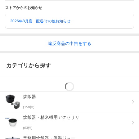
* 雑穀米(白米/無洗米/発芽米/玄米)・おかゆ・おこわ・すし(白米/
ストアからのお知らせ
無洗米)・麦飯(白米/無洗米)・エコ炊飯
* 操作部: 特大液晶&デカ文字(グレー)
* 付属品: 自立式しゃもじ、合ピタカップ(計量カップ)
2026年8月度 配送/その他お知らせ
* 省エネ基準達成率: 103%
* 年間消費電力量: 52.8kWh/年
違反
商品の
申告をする
カテゴリから探す
炊飯器
(
158
件)
炊飯器・精米機用アクセサリ
(
63
件)
業務用炊飯器・保温ジャー