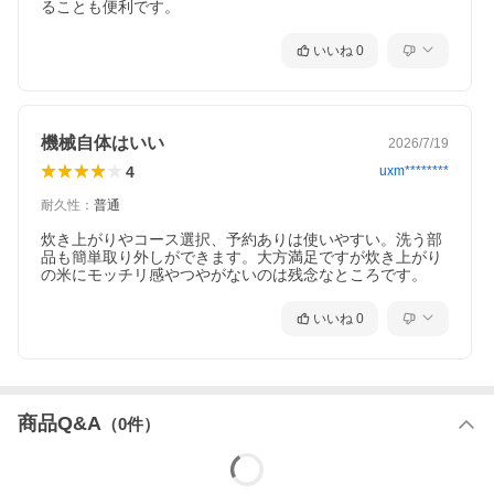
ることも便利です。
★ 「もちもち」モード搭載
ゆっくりと仕込み、沸騰時間を長めにすることで、甘く、もちっ
いいね
0
とした食感に炊き上げます。圧力をかけずに炊き上げるため、保
水膜でお米がキレイに覆われ、べちゃっとせず、弾力があるやわ
らかめの食感に。
★ 可変超音波吸水で浸漬なしでもふっくら
機械自体はいい
2026/7/19
超音波振動で吸水を促し、洗米してすぐ炊いても、ふっくら。お
米のうまさを引き出すから、冷めてもおいしい。「可変」と
4
uxm********
は?・・・設定した炊き方に合わせて、超音波を調整します。
耐久性
：
普通
★ 「内蔵カートリッジ」による連続沸騰
炊き上がりやコース選択、予約ありは使いやすい。洗う部
炊飯器はかまどと異なり、ふきこぼさせないため、沸騰後は間欠
品も簡単取り外しができます。大方満足ですが炊き上がり
的に加熱をしていましたが、「連続沸騰」は沸騰後も火力を落と
の米にモッチリ感やつやがないのは残念なところです。
さない連続加熱である為、かまど炊きのようなおいしさを引き出
します。(1)沸騰時に沸き上がる「おねば」がカートリッジ内部に
流入(2)「おねば」の泡を消し、うまみと蒸気を分離(3)蒸気だけを
いいね
0
外へ排出(4)カートリッジにためたうまみを蒸らし時に、ごはんに
還元
★ 100万回洗米ハードコート
100万回洗米OKの内釜なので、買い替えのお悩みとして多い、内
釜の内面塗装はがれを心配することなく安心してご使用頂けま
商品Q&A
（
0
件）
す。※実使用時と同様、人の手による洗米試験(白米2合を500回洗
米するごとに、米と水を取り替え、100万回洗米) 終了時、内釜内
面コート(フッ素加工)のはがれ検出無し(当社調べ)。