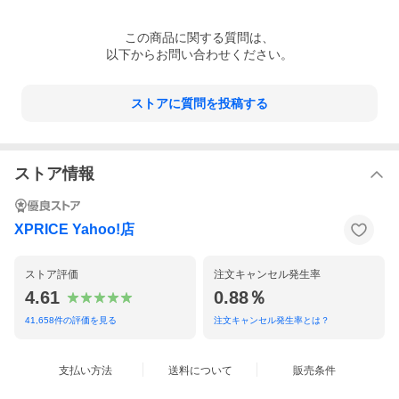
★ 洗う部品点数2点！
洗い物は「内釜」と「内ぶた」のたったの2点。手軽にお手入れが
この
商品
に関する質問は、
できるので毎日の家事も時短に。
以下からお問い合わせください。
★ お米の甘みを引き出し、おいしく炊き上げる「芳潤炊き」を搭
載
吸水時間をじっくり取ることで、甘みを熟成し炊き上げます。
ストアに質問を投稿する
★ 内釜内面コート3年保証
内釜内面コート(フッ素加工)の保証期間は、お買い上げ日から3年
間です。※取扱説明書の記載事項にそわない使い方をした場合
は、対象外となります。内釜外面コートのはがれ等は保証期間内
ストア情報
でも「有料」となります。
★ 予約確定押し忘れお知らせ機能(3回通知)
予約操作した後、炊飯ボタンが押されず、予約確定されていない
XPRICE Yahoo!店
場合、アラームが鳴り、お知らせしてくれます。アラームが鳴る
ことで、予約確定の押し忘れを防ぎ、朝起きたら炊けていなかっ
たというお悩みを解消します。
ストア評価
注文キャンセル発生率
* 容量: 0.63L(3.5合炊き)
4.61
0.88％
* 内釜: 備長炭コート 炭炊釜(厚さ2.0mm)
41,658
件の評価を見る
注文キャンセル発生率とは？
* 本体サイズ(約): 幅23.1×奥行28.9×高さ20.4cm(ふた開け時高さ4
0.6cm)
* 重量: 約4.1kg
* 消費電力: 710W
支払い方法
送料について
販売条件
* メニュー:
* 白米・無洗米・発芽米・玄米・炊込み(白米/無洗米/発芽米/玄米)