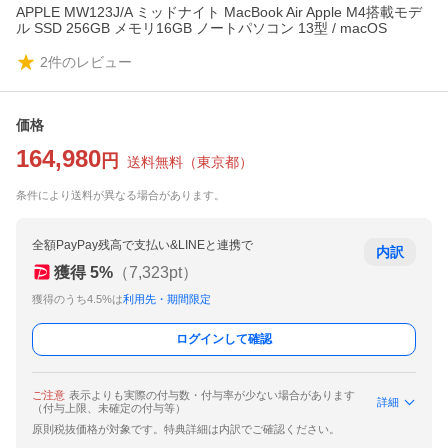
APPLE MW123J/A ミッドナイト MacBook Air Apple M4搭載モデ
ル SSD 256GB メモリ16GB ノートパソコン 13型 / macOS
2
件のレビュー
価格
164,980
円
送料無料
（
東京都
）
条件により送料が異なる場合があります。
全額PayPay残高で支払い&LINEと連携で
内訳
獲得
5
%
（
7,323
pt）
獲得のうち4.5%は
利用先・期間限定
ログインして確認
ご注意
表示よりも実際の付与数・付与率が少ない場合があります
詳細
（付与上限、未確定の付与等）
原則税抜価格が対象です。特典詳細は内訳でご確認ください。