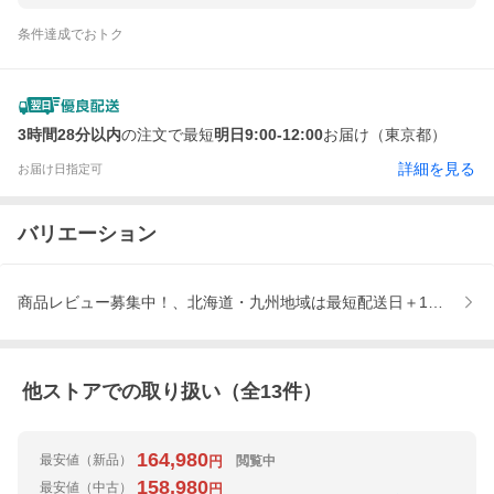
条件達成でおトク
3時間28分以内
の注文で最短
明日9:00-12:00
お届け（東京都）
詳細を見る
お届け日指定可
バリエーション
商品レビュー募集中！、北海道・九州地域は最短配送日＋1日以降
他ストアでの取り扱い（全
13
件）
164,980
最安値
（新品）
閲覧中
円
158,980
最安値
（中古）
円