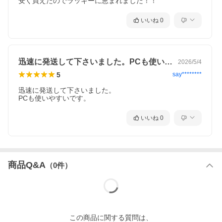
安く買えたのでラッキーに恵まれました！！
す。
※2:バッテリー駆動時間は使用条件と構成によって異なります。
※3:Wi-Fi 6Eは対応している国と地域で利用できます。
いいね
0
* 本体サイズ(幅×高さ×奥行)mm:304.1×11.3×215
* 本体重量:1.24kg 重量は構成と製造工程によって異なります。
* モニタサイズ:13.6型
* モニター解像度:2560x1664ピクセル標準解像度、224ppi
迅速に発送して下さいました。PCも使い…
2026/5/4
* 4K・有機EL対応:非対応
* CPU…
5
say********
・Apple M4チップ
・4つの高性能コアと6つの高効率コアを搭載した10コアCPU
迅速に発送して下さいました。

・8コアGPU
PCも使いやすいです。
・ハードウェアアクセラレーテッドレイトレーシング
・16コアNeural Engine
いいね
0
・120GB/sのメモリ帯域幅
* メモリ:16GB
* ストレージ:SSD 256GB
* 搭載ストレージタイプ:SSD
* 光学ドライブ:ドライブ無し
* タイプ:クラムシェル型/2in1非対応
商品Q&A
（
0
件）
* タッチパネル:タッチパネル非対応
* インターフェイス…
・MagSafe 3充電ポート
・3.5mmヘッドフォンジャック
・2つのThunderbolt 4(USB-C)ポートで以下に対応:
・充電
・DisplayPort
この
商品
に関する質問は、