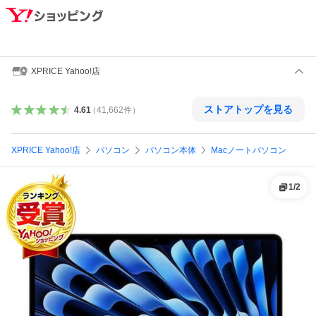
XPRICE Yahoo!店
ストアトップを見る
4.61
（
41,662
件
）
XPRICE Yahoo!店
パソコン
パソコン本体
Macノートパソコン
1
/
2