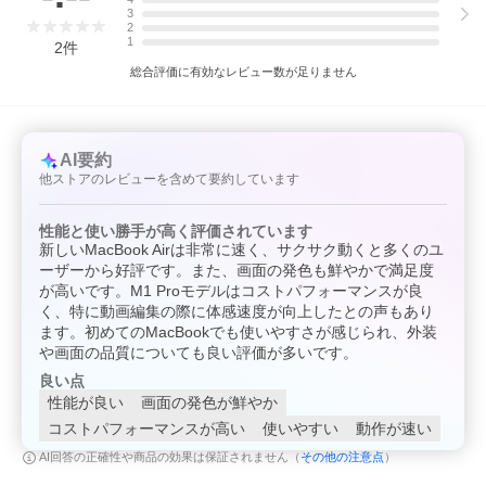
3
2
1
2
件
ラッピングをご希望の方は
総合評価に有効なレビュー数が足りません
【付帯サービス】からご選択ください。
詳細
商品特長・スペック
AI要約
★ M4の驚異的なパワーを内蔵
他ストアのレビューを含めて要約しています
複数のアプリを開いて作業する時も、ビデオを編集する時も、グ
ラフィックスを駆使したゲームをプレイする時も。
Apple M4 チップは、あらゆることを一段とスピーディーで流れる
性能と使い勝手が高く評価されています
ような体験に変えます。
新しいMacBook Airは非常に速く、サクサク動くと多くのユ
ーザーから好評です。また、画面の発色も鮮やかで満足度
★ Apple Intelligenceのために設計
が高いです。M1 Proモデルはコストパフォーマンスが良
Apple Intelligenceは、パーソナルなインテリジェンスシステムで
く、特に動画編集の際に体感速度が向上したとの声もあり
す。
ます。初めてのMacBookでも使いやすさが感じられ、外装
あなたが文章を書いたり、自分を表現したり、タスクを簡単にこ
なせるようにサポートします。
や画面の品質についても良い評価が多いです。
画期的なプライバシー保護機能により、あなたのデータにはあな
良い点
た以外の人はもちろん、Appleもアクセスできません。
※1
性能が良い
画面の発色が鮮やか
コストパフォーマンスが高い
使いやすい
動作が速い
★ 最大18時間使えるバッテリー
電源につながなくても、MacBook Airの圧倒的なパフォーマンスは
その他の注意点
AI回答の正確性や商品の効果は保証されません（
）
そのままです。