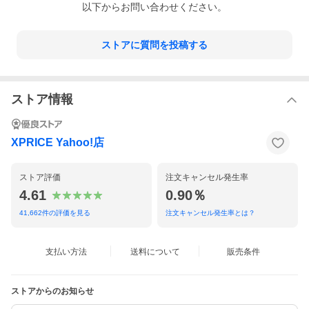
・Thunderbolt 4(最大40Gb/s)
以下からお問い合わせください。
・USB 4(最大40Gb/s)
* Bluetooth:Bluetooth 5.3
* 対応SIMサイズ:シムカード非対応
ストアに質問を投稿する
* オーディオ・スピーカー・マイク機能…
・4スピーカーサウンドシステム
・内蔵スピーカーでのドルビーアトモスの音楽またはビデオ再生
時は空間オーディオに対応
・指向性ビームフォーミングを持つ3マイクアレイ
ストア情報
・「声を分離」と「ワイドスペクトル」のマイクモード
・よりクリアなオーディオ通話とビデオ通話の音声
・ハイインピーダンスヘッドフォンに高度に対応する3.5mmヘッ
ドフォンジャック
XPRICE Yahoo!店
* キー配列:日本語版キーボード
* 無線LAN:Wi-Fi 6E(ax)/ac/n/a/g/b
* バッテリ駆動時間…
ストア評価
注文キャンセル発生率
・最大18時間のビデオストリーミング
・最大15時間のワイヤレスインターネット
4.61
0.90％
* 発表時期(モデル):2025年モデル
* 付属品…
41,662
件の評価を見る
注文キャンセル発生率とは？
・30W USB-C電源アダプタ
・USB-C - MagSafe 3ケーブル
* ビデオ再生…
支払い方法
送料について
販売条件
・HEVC、H.264、AV1、ProResなどのフォーマットに対応
・HDR(ドルビービジョン、HDR10+/HDR10、HLG)
* オーディオ再生:AAC、MP3、Apple Lossless、FLAC、ドルビー
デジタル、ドルビーデジタルプラス、ドルビーアトモスなどのフ
ストアからのお知らせ
ォーマットに対応