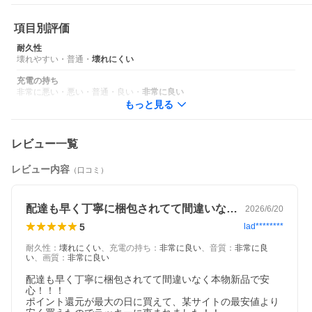
※2
★ 持ち運びやすいデザイン
項目別評価
超軽量で1.2cmにも満たない薄さのMacBook Airは、あなたのバッ
グにも、外出の多いライフスタイルにも軽やかにフィットしま
耐久性
す。
壊れやすい
・
普通
・
壊れにくい
★ ベストな表情と声を届ける
充電の持ち
12MPセンターフレームカメラ、3つのマイク、空間オーディオに
非常に悪い
・
悪い
・
普通
・
良い
・
非常に良い
対応した6つのスピーカーが、美しい映像とサウンドを届けます。
もっと見る
★ すべてをつなげる
MacBook Airは、2つのThunderbolt 4 ポート、MagSafe充電ポー
レビュー一覧
ト、ヘッドフォンジャック、Wi-Fi 6E※3、Bluetooth5.3が使えま
す。
最大2台の外部ディスプレイも接続できます。
レビュー内容
（口コミ）
※1:Apple Intelligenceは、M1以降を搭載したMacの全モデルで、
macOS Sequoiaのアップデートとしてベータ版で利用できます。
配達も早く丁寧に梱包されてて間違いなく…
2026/6/20
Siri とデバイスの言語を英語(オーストラリア、カナダ、アイルラ
ンド、ニュージーランド、南アフリカ、英国、または米国)に設定
5
lad********
する必要があります。
機能の追加と日本語、中国語(簡体字)、英語(インド、シンガポー
耐久性
：
壊れにくい
、
充電の持ち
：
非常に良い
、
音質
：
非常に良
ル)、フランス語、ドイツ語、イタリア語、韓国語、ポルトガル語
い
、
画質
：
非常に良い
(ブラジル)、スペイン語への対応は4月初旬に予定されています。
配達も早く丁寧に梱包されてて間違いなく本物新品で安
ベトナム語など、さらに多くの言語への対応は2025年の間に始ま
心！！！

る予定です。
ポイント還元が最大の日に買えて、某サイトの最安値より
地域や言語によっては一部の機能を利用できない場合がありま