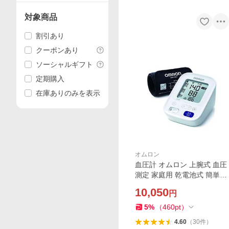
対象商品
割引あり
クーポンあり
ソーシャルギフト
定期購入
在庫ありのみを表示
オムロン
血圧計 オムロン 上腕式 血圧
測定 家庭用 乾電池式 簡単に
巻ける 脈拍 不規則脈波 体動
10,050
円
マーク機能 メモリー機能付
5
%
（
460
pt
）
4.60
（
30
件
）