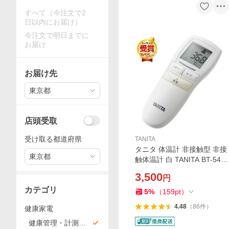
すべて（今注文で2
日以内にお届け）
今注文で明日までに
お届け
お届け先
東京都
店頭受取
受け取る都道府県
TANITA
タニタ 体温計 非接触型 非接
東京都
触体温計 白 TANITA BT-543-
IV 医療計測器 非接触 かんた
3,500
円
ん 早い 赤ちゃん 子供 大画面
カテゴリ
バックライト付 風邪 発熱 体
5
%
（
159
pt
）
調不良
4.48
（
86
件
）
健康家電
健康管理・計測機