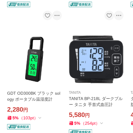
TANITA
T
GDT OD300BK ブラック sol
TANITA BP-218L ダークブル
ogy ポータブル温湿度計
ー タニタ 手首式血圧計
2,280
円
5,580
円
5
%
（
103
pt
）
5
%
（
254
pt
）