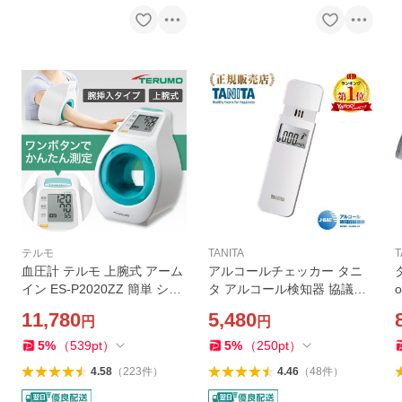
テルモ
TANITA
T
血圧計 テルモ 上腕式 アーム
アルコールチェッカー タニ
イン ES-P2020ZZ 簡単 シン
タ アルコール検知器 協議会
プル 操作 電池 軽量 血管音
認定品 TANITA EA-100-WH
11,780
5,480
円
円
腕挿入式 TERUMO
ホワイト エチケットシリー
ズ EA100WH
5
%
（
539
pt
）
5
%
（
250
pt
）
4.58
（
223
件
）
4.46
（
48
件
）