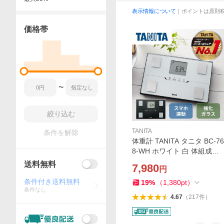
表示情報について
｜ポイントは原則
価格帯
〜
絞り込む
TANITA
条件を解除
体重計 TANITA タニタ BC-76
8-WH ホワイト 白 体組成計
薄型 軽い スマホ連動 アプリ
送料無料
7,980
円
管理 bluetooth 体重 体脂肪率
大きめ文字 見やすい
条件付き送料無料
19
%
（
1,380
pt
）
条件なし
4.67
（
217
件
）