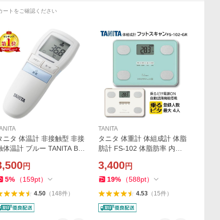
カートをご確認ください
ANITA
TANITA
タニタ 体温計 非接触型 非接
タニタ 体重計 体組成計 体脂
触体温計 ブルー TANITA BT-
肪計 FS-102 体脂肪率 内臓
543-BL 医療計測器 非接触 か
脂肪 筋肉量 ダイエット 筋ト
3,500
3,400
円
円
んたん 早い 赤ちゃん 子供 大
レ BMI 自動認識 デジタル 電
画面 バックライト付 風邪 発
池 登録 前回値 TANITA
5
%
（
159
pt
）
19
%
（
588
pt
）
熱 体調不良
4.50
（
148
件
）
4.53
（
15
件
）