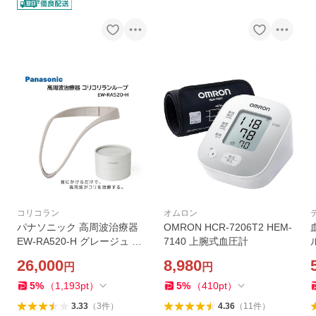
コリコラン
オムロン
パナソニック 高周波治療器
OMRON HCR-7206T2 HEM-
EW-RA520-H グレージュ コ
7140 上腕式血圧計
リコランループ コリ 簡単着
26,000
8,980
円
円
脱 母の日 父の日 敬老の日 誕
生日 ギフト クリスマス プレ
5
%
（
1,193
pt
）
5
%
（
410
pt
）
ゼント
3.33
（
3
件
）
4.36
（
11
件
）