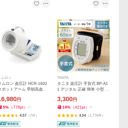
オムロン
TANITA
オムロン 血圧計 HCR-1602
タニタ 血圧計 手首式 BP-A1
スポットアーム 早朝高血圧
1 デジタル 正確 簡単 小型 電
確認機能 メモリ機能 可動式
池式 コンパクト 見やすい シ
16,980
3,300
円
円
腕帯 母の日 父の日 敬老の日
ンプル 持ち運び 出張 外出 健
誕生日 ギフト プレゼント
康 敬老の日 ギフト TANITA
5
%
（
778
pt
）
14
%
（
421
pt
）
4.57
（
7
件
）
4.54
（
1,776
件
）