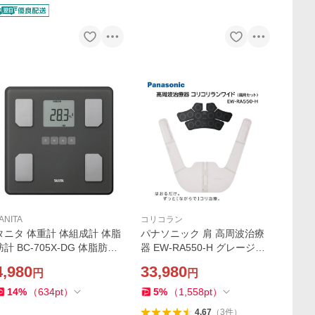
ANITA
コリコラン
タニタ 体重計 体組成計 体脂
パナソニック 肩 高周波治療
肪計 BC-705X-DG 体脂肪率
器 EW-RA550-H グレージュ
内臓脂肪 筋肉量 ダイエット
コリコランワイド コリ治療
4,980
33,980
円
円
筋トレ BMI デジタル 電池 登
母の日 父の日 敬老の日 誕生
録 前回値 TANITA
日 ギフト クリスマス プレゼ
14
%
（
634
pt
）
5
%
（
1,558
pt
）
ント
4.67
（
3
件
）