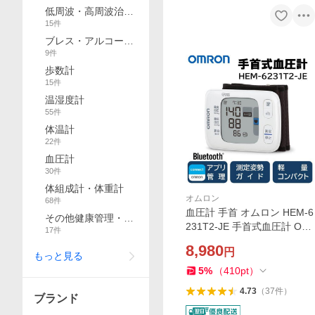
器
低周波・高周波治療
15
件
器
ブレス・アルコール
9
件
チェッカー
歩数計
15
件
温湿度計
55
件
体温計
22
件
血圧計
30
件
体組成計・体重計
オムロン
68
件
血圧計 手首 オムロン HEM-6
その他健康管理・計
231T2-JE 手首式血圧計 OM
17
件
測機器
RON 電池式 手首計測 血圧測
8,980
円
定器 簡単測定 小型 スマホ連
もっと見る
動 Bluetooth 不規則脈波 メモ
5
%
（
410
pt
）
リ機能 コンパクト
4.73
（
37
件
）
ブランド