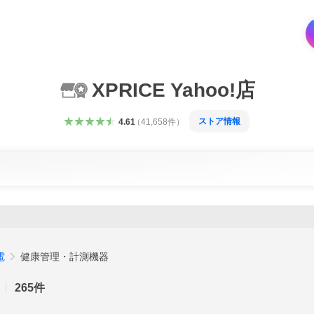
XPRICE Yahoo!店
ストア情報
4.61
（
41,658
件
）
電
健康管理・計測機器
265
件