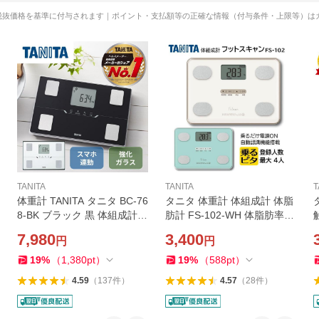
税抜価格を基準に付与されます｜ポイント・支払額等の正確な情報（付与条件・上限等）は
TANITA
TANITA
T
体重計 TANITA タニタ BC-76
タニタ 体重計 体組成計 体脂
8-BK ブラック 黒 体組成計
肪計 FS-102-WH 体脂肪率
薄型 軽い スマホ連動 アプリ
内臓脂肪 筋肉量 ダイエット
7,980
3,400
円
円
管理 bluetooth 体重 体脂肪率
筋トレ BMI 自動認識 デジタ
大きめ文字
ル 電池 登録 前回値 TANITA
19
%
（
1,380
pt
）
19
%
（
588
pt
）
4.59
（
137
件
）
4.57
（
28
件
）