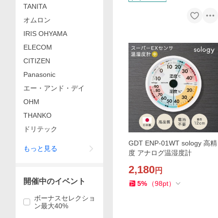
TANITA
オムロン
IRIS OHYAMA
ELECOM
CITIZEN
Panasonic
エー・アンド・デイ
OHM
THANKO
ドリテック
GDT ENP-01WT sology 高精
もっと見る
度 アナログ温湿度計
2,180
円
開催中のイベント
5
%
（
98
pt
）
ボーナスセレクショ
ン最大40%