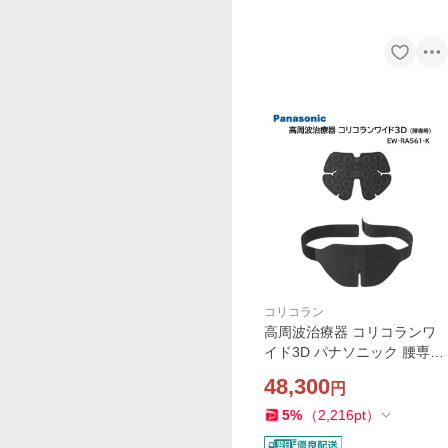
コリコラン
高周波治療器 コリコランワ
イド3D パナソニック 腰専用
EW-RA561-K ブラック 血行
48,300
円
促進 簡単装着 敬老の日 母の
日 父の日 誕生日 ギフト プレ
5
%
（
2,216
pt
）
ゼント