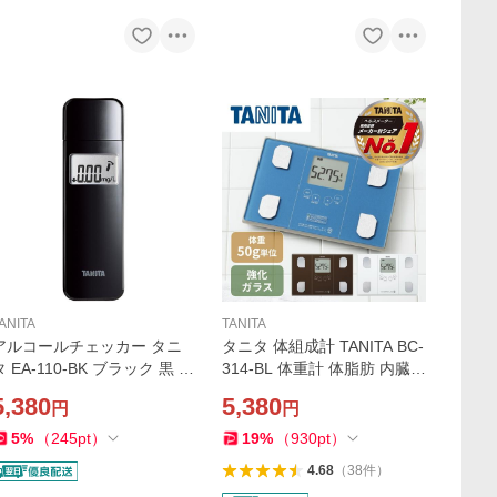
ANITA
TANITA
アルコールチェッカー タニ
タニタ 体組成計 TANITA BC-
タ EA-110-BK ブラック 黒 T
314-BL 体重計 体脂肪 内臓脂
ANITA お酒 飲酒 二日酔い に
肪 健康管理 筋トレ ダイエッ
5,380
5,380
円
円
おい ニオイ 臭い チェック 飲
ト 筋肉量 基礎代謝 50g単位
酒検知器 アルコール測定器
測定 体重測定 メタリックブ
5
%
（
245
pt
）
19
%
（
930
pt
）
EA-100後継 EA110
ルー
4.68
（
38
件
）