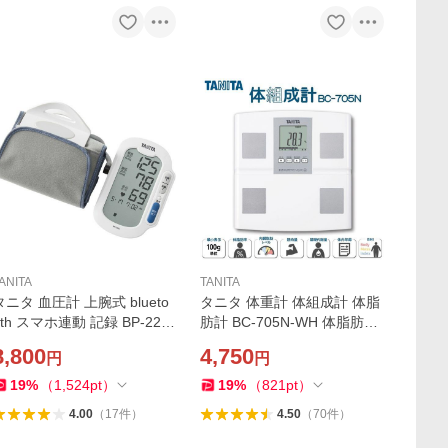
ANITA
TANITA
タニタ 血圧計 上腕式 blueto
タニタ 体重計 体組成計 体脂
oth スマホ連動 記録 BP-224
肪計 BC-705N-WH 体脂肪率
L-WH 簡単操作 見やすい画面
内臓脂肪 筋肉量 ダイエット
8,800
4,750
円
円
大きめ文字 シンプル プレゼ
筋トレ BMI デジタル 軽い 電
ント ギフト 敬老の日
池 登録 前回値 TANITA 父の
19
%
（
1,524
pt
）
19
%
（
821
pt
）
日 母の日 敬老の日
4.00
（
17
件
）
4.50
（
70
件
）