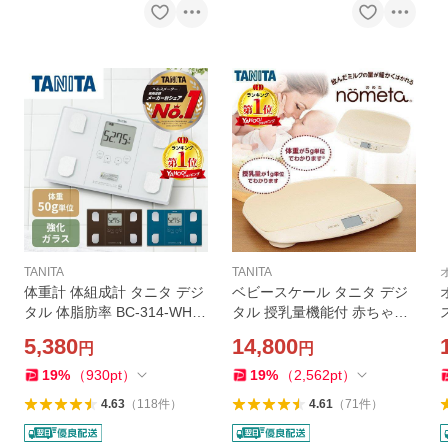
TANITA
TANITA
体重計 体組成計 タニタ デジ
ベビースケール タニタ デジ
タル 体脂肪率 BC-314-WH
タル 授乳量機能付 赤ちゃん
白 ホワイト 内臓脂肪 健康 筋
用 体重計 TANITA BB-105-IV
5,380
14,800
円
円
トレ ダイエット 筋肉量 基礎
nometa 赤ちゃん 新生児 出
代謝 50g単位 TANITA
産祝い 飲んだミルクの量が1
19
%
（
930
pt
）
19
%
（
2,562
pt
）
g単位でわかる
4.63
（
118
件
）
4.61
（
71
件
）