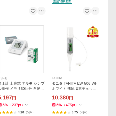
テルモ
TANITA
血圧計 上腕式 テルモ シンプ
タニタ TANITA EW-506-WH
ル操作 メモリ60回分 自動電
ホワイト 残留塩素チェッカ
子血圧計 家庭用 簡単操作 お
ー 計測 塩素濃度測定器 塩素
5,197
10,380
円
円
すすめ 敬老の日 誕生日 プレ
測定器 残留塩素測定器 水質
ゼント ES-W1200ZZ
管理 濃度測定 防水 水道水専
5
%
（
237
pt
）
5
%
（
475
pt
）
用 白
4.20
（
5
件
）
3.75
（
4
件
）