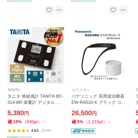
TANITA
コリコラン
T
タニタ 体組成計 TANITA BC-
パナソニック 高周波治療器
314-BR 体重計 デジタル 体
EW-RA520-K ブラック コリ
脂肪率 内臓脂肪 健康管理 筋
コランループ コリ 簡単着脱
5,380
26,500
円
円
トレ ダイエット 筋肉量 基礎
母の日 父の日 敬老の日 誕生
代謝 50g単位測定 体重測定
日 ギフト クリスマス プレゼ
19
%
（
930
pt
）
5
%
（
1,215
pt
）
メタリックブラウン
ント
4.63
（
57
件
）