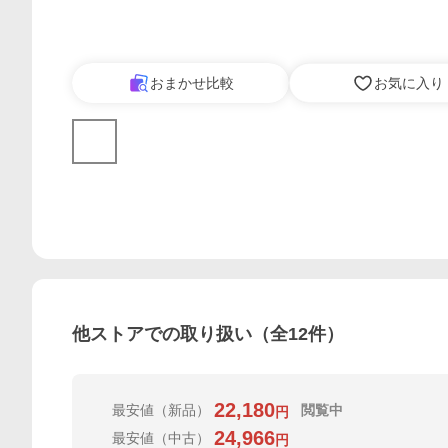
おまかせ比較
お気に入り
他ストアでの取り扱い（全
12
件）
22,180
最安値
（新品）
閲覧中
円
24,966
最安値
（中古）
円