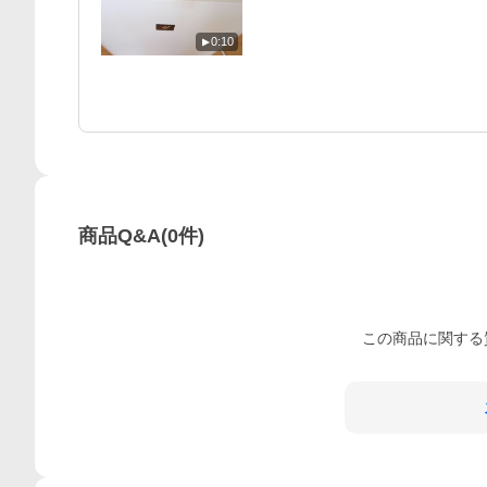
0:10
商品Q&A
(
0
件)
この
商品
に関する