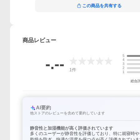
この商品を共有する
商品
レビュー
5
-.--
4
3
2
1
件
1
総合
AI要約
他ストアのレビューを含めて要約しています
静音性と加湿機能が高く評価されています
多くのユーザーが静音性を評価しており、特に就寝時や
乾燥を防ぎ、快適な湿度を保つ点が高く評価されていま