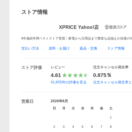
ストア情報
XPRICE Yahoo!店
9年連続年間ベストストア受賞！家電から日用品まで豊富な品揃えが自慢のXPRICE 
支払い方法
送料・お届け
返品・交換
ストア情報
ストア評価
レビュー
注文キャンセル発生率
4.61
0.875％
41,655
件の評価を見る
注文キャンセル発生率
営業日
2026年8月
日
月
火
水
木
金
土
1
2
3
4
5
6
7
8