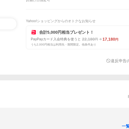
お届け日指定可
Yahoo!ショッピングからのオトクなお知らせ
合計5,000円相当プレゼント！
22,180
17,180
PayPayカード入会特典を使うと
円
円
うち2,000円相当は利用先・期間限定。他条件あり
違反申告
一