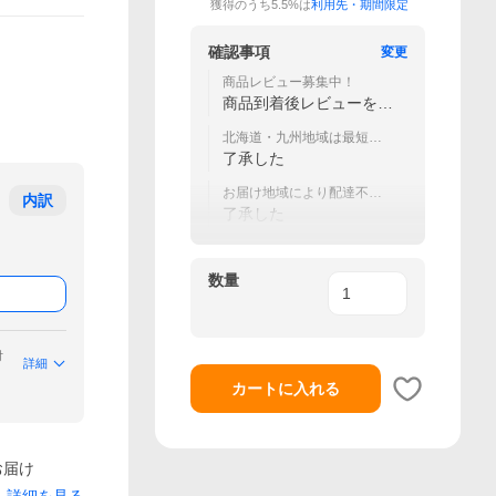
獲得のうち5.5%は
利用先・期間限定
確認事項
変更
商品レビュー募集中！
商品到着後レビューをお
願いします
北海道・九州地域は最短配
送日＋1日以降をご指定下さ
了承した
い
お届け地域により配達不可
内訳
曜日や追加送料がかかる場
了承した
合が有
数量
付
詳細
カートに入れる
お届け