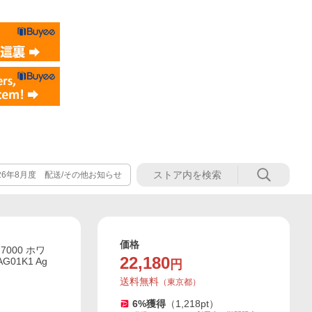
026年8月度 配送/その他お知らせ
価格
000 ホワ
22,180
G01K1 Ag
円
送料無料
（
東京都
）
6
%獲得
（
1,218
pt）