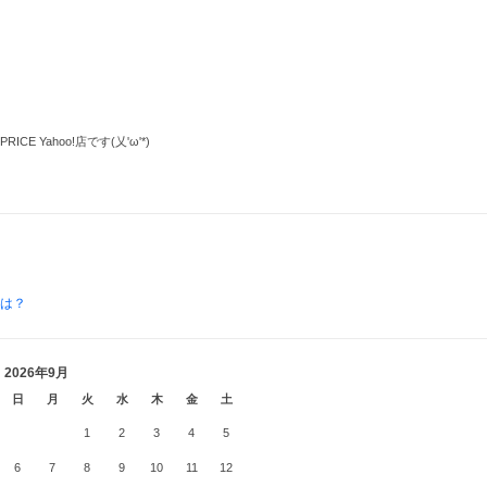
Yahoo!店です(乂'ω'*)
とは？
2026年9月
日
月
火
水
木
金
土
1
2
3
4
5
6
7
8
9
10
11
12