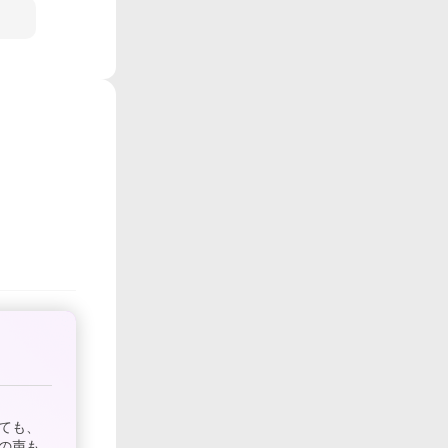
ても、
の声も