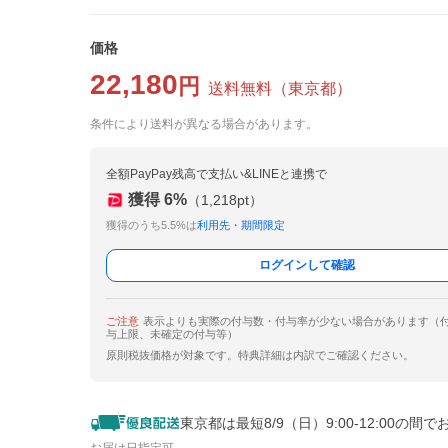
価格
22,180
円
送料無料
（
東京都
）
条件により送料が異なる場合があります。
全額PayPay残高で支払い&LINEと連携で
獲得
6
%
（
1,218
pt）
獲得のうち5.5%は
利用先・期間限定
ログインして確認
ご注意
表示よりも実際の付与数・付与率が少ない場合があります（
与上限、未確定の付与等）
原則税抜価格が対象です。特典詳細は内訳でご確認ください。
東京都は最短8/9（日）9:00-12:00の間で