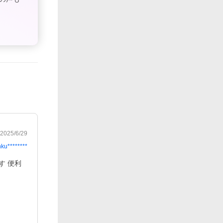
2025/6/29
hku********
す 便利