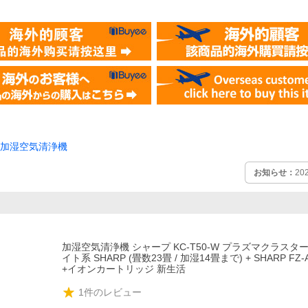
加湿空気清浄機
お知らせ：
2
加湿空気清浄機 シャープ KC-T50-W プラズマクラスター7
イト系 SHARP (畳数23畳 / 加湿14畳まで) + SHARP FZ-A
+イオンカートリッジ 新生活
1
件のレビュー