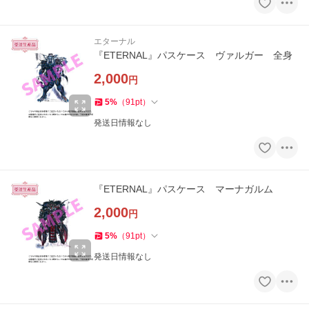
エターナル
『ETERNAL』パスケース ヴァルガー 全身
2,000
円
5
%
（
91
pt
）
発送日情報なし
『ETERNAL』パスケース マーナガルム
2,000
円
5
%
（
91
pt
）
発送日情報なし