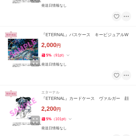
発送日情報なし
『ETERNAL』パスケース キービジュアルW
2,000
円
5
%
（
91
pt
）
発送日情報なし
エターナル
『ETERNAL』カードケース ヴァルガー 顔
2,200
円
5
%
（
101
pt
）
発送日情報なし