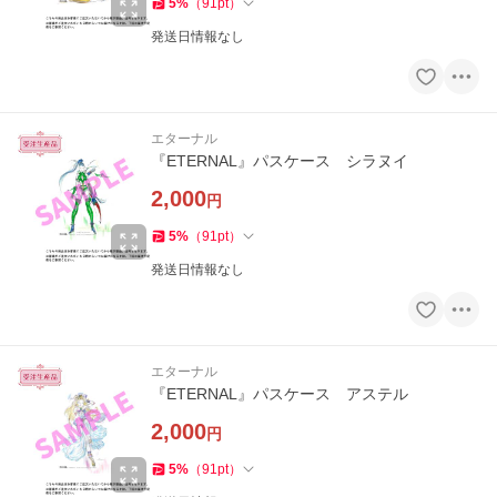
5
%
（
91
pt
）
発送日情報なし
エターナル
『ETERNAL』パスケース シラヌイ
2,000
円
5
%
（
91
pt
）
発送日情報なし
エターナル
『ETERNAL』パスケース アステル
2,000
円
5
%
（
91
pt
）