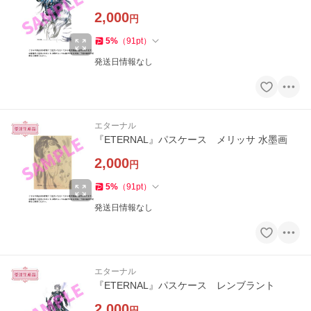
2,000
円
5
%
（
91
pt
）
発送日情報なし
エターナル
『ETERNAL』パスケース メリッサ 水墨画
2,000
円
5
%
（
91
pt
）
発送日情報なし
エターナル
『ETERNAL』パスケース レンブラント
2,000
円