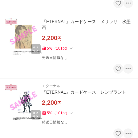
『ETERNAL』カードケース メリッサ 水墨
画
2,200
円
5
%
（
101
pt
）
発送日情報なし
エターナル
『ETERNAL』カードケース レンブラント
2,200
円
5
%
（
101
pt
）
発送日情報なし