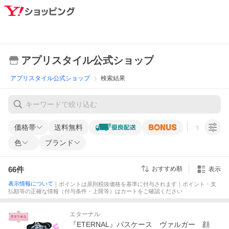
アプリスタイル公式ショップ
アプリスタイル公式ショップ
検索結果
価格帯
送料無料
すべての条
色
ブランド
66
件
おすすめ順
表示
表示情報について
｜ポイントは原則税抜価格を基準に付与されます｜ポイント・支
払額等の正確な情報（付与条件・上限等）はカートをご確認ください
エターナル
『ETERNAL』パスケース ヴァルガー 顔