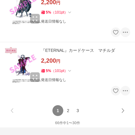
2,200
円
5
%
（
101
pt
）
発送日情報なし
『ETERNAL』カードケース マチルダ
2,200
円
5
%
（
101
pt
）
発送日情報なし
1
2
3
66
件中
1
〜
30
件