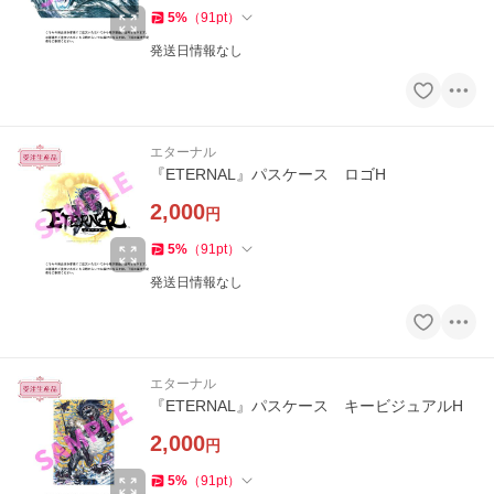
5
%
（
91
pt
）
発送日情報なし
エターナル
『ETERNAL』パスケース ロゴH
2,000
円
5
%
（
91
pt
）
発送日情報なし
エターナル
『ETERNAL』パスケース キービジュアルH
2,000
円
5
%
（
91
pt
）