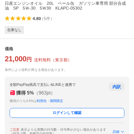
日産エンジンオイル 20L ペール缶 ガソリン車専用 部分合成
油 SP 5Ｗ-30 5Ｗ30 KLAPC-05302
4.80
（
5
件
）
在庫なし
価格
21,000
円
送料無料
（
東京都
）
条件により送料が異なる場合があります。
全額PayPay残高で支払い&LINEと連携で
内訳
獲得
5
%
（
963
pt）
獲得のうち4.5%は
利用先・期間限定
ログインして確認
ご注意
表示よりも実際の付与数・付与率が少ない場合があります
詳細
（付与上限、未確定の付与等）