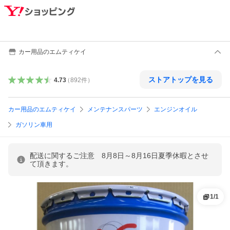
カー用品のエムティケイ
ストアトップを見る
4.73
（
892
件
）
カー用品のエムティケイ
メンテナンスパーツ
エンジンオイル
ガソリン車用
配送に関するご注意 8月8日～8月16日夏季休暇とさせ
て頂きます。
1
/
1