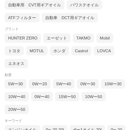
自動車用 CVT用ギアオイル
パワステオイル
ATFフィルター
自動車 DCT用ギアオイル
ブランド
HUNTER ZERO
エーゼット
TAKMO
Mobil
トヨタ
MOTUL
ホンダ
Castrol
LOVCA
エネオス
粘度
5Wー30
0Wー20
5Wー40
0Wー30
10Wー30
10Wー40
0Wー40
15Wー50
10Wー50
20Wー50
キーワード
エンジンオイル
0w-20 20l
dlー1オイル 20l
0w-20