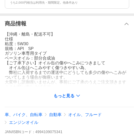
うち2,000円相当は利用先・期間限定。他条件あり
商品情報
【沖縄・離島・配送不可】
仕様
粘度：5W30
規格：API SP
ガソリン車専用タイプ
ベースオイル：部分合成油
【ご了承下さい】オイル缶の傷やへこみにつきまして
オイル缶はへこみやすく傷つきやすい為、
弊社に入荷するまでの運送中にどうしても多少の傷やへこみが
ついてしまう場合が御座います。
大変申し訳御座いませんが、事前にご了承のうえご注文頂きます
ようお願い申し上げます。
もっと見る
日産エンジンオイル 20L ペール缶 ガソリン車専用 部分合成
油 SP 5Ｗ-30 5Ｗ30 KLAPC-05302
日産純正オイル
車、バイク、自転車
自動車
オイル、フルード
仕様
粘度：5W-30
エンジンオイル
規格：API SP
ガソリン車専用タイプ
JAN/ISBNコード：
4994109075341